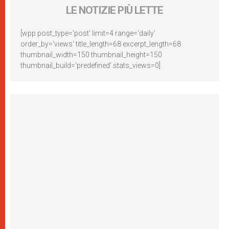
LE NOTIZIE PIÙ LETTE
[wpp post_type='post' limit=4 range='daily'
order_by='views' title_length=68 excerpt_length=68
thumbnail_width=150 thumbnail_height=150
thumbnail_build='predefined' stats_views=0]