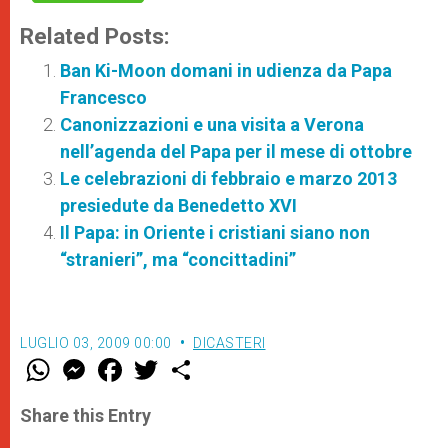
Related Posts:
Ban Ki-Moon domani in udienza da Papa
Francesco
Canonizzazioni e una visita a Verona
nell’agenda del Papa per il mese di ottobre
Le celebrazioni di febbraio e marzo 2013
presiedute da Benedetto XVI
Il Papa: in Oriente i cristiani siano non
“stranieri”, ma “concittadini”
LUGLIO 03, 2009 00:00
DICASTERI
W
M
F
T
S
h
e
a
w
h
a
s
c
i
a
t
s
e
t
r
Share this Entry
s
e
b
t
e
A
n
o
e