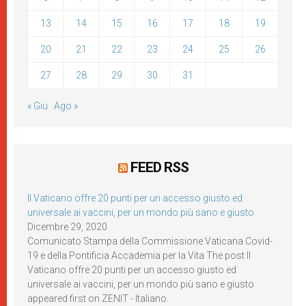
13
14
15
16
17
18
19
20
21
22
23
24
25
26
27
28
29
30
31
« Giu
Ago »
FEED RSS
Il Vaticano offre 20 punti per un accesso giusto ed
universale ai vaccini, per un mondo più sano e giusto
Dicembre 29, 2020
Comunicato Stampa della Commissione Vaticana Covid-
19 e della Pontificia Accademia per la Vita The post Il
Vaticano offre 20 punti per un accesso giusto ed
universale ai vaccini, per un mondo più sano e giusto
appeared first on ZENIT - Italiano.