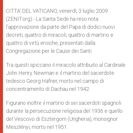
A
n
o
e
p
g
o
r
CITTA’ DEL VATICANO, venerdì, 3 luglio 2009
p
e
k
(ZENIT.org).- La Santa Sede ha reso nota
r
l’approvazione da parte del Papa di dodici nuovi
decreti, quattro di miracoli, quattro di martirio e
quattro di virtù eroiche, presentati dalla
Congregazione per le Cause dei Santi.
Tra questi spiccano il miracolo attribuito al Cardinale
John Henry Newman e il martirio del sacerdote
tedesco Georg Häfner, morto nel campo di
concentramento di Dachau nel 1942.
Figurano inoltre il martirio di sei sacerdoti spagnoli
durante la persecuzione religiosa del 1936 e quello
del Vescovo di Esztergom (Ungheria), monsignor
Meszlényi, morto nel 1951.