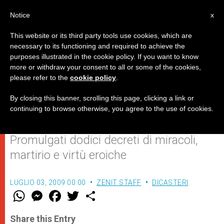
IT
Notice
x
This website or its third party tools use cookies, which are
necessary to its functioning and required to achieve the
purposes illustrated in the cookie policy. If you want to know
Il Papa approva un miracolo
more or withdraw your consent to all or some of the cookies,
please refer to the
cookie policy
.
attribuito all'intercessione del
Cardinale Newman
By closing this banner, scrolling this page, clicking a link or
continuing to browse otherwise, you agree to the use of cookies.
Promulgati dodici decreti di miracoli,
martirio e virtù eroiche
LUGLIO 03, 2009 00:00
ZENIT STAFF
DICASTERI
W
M
F
T
S
h
e
a
w
h
a
s
c
i
a
t
s
e
t
r
Share this Entry
s
e
b
t
e