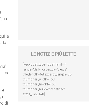
a
, ha
qui la
modo
LE NOTIZIE PIÙ LETTE
[wpp post_type='post' limit=4
ria”
range='daily' order_by='views'
 siamo
title_length=68 excerpt_length=68
thumbnail_width=150
thumbnail_height=150
thumbnail_build='predefined'
i e
stats_views=0]
 i
no di