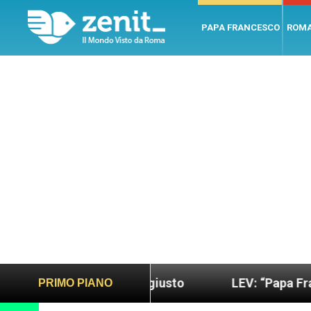
PAPA FRANCESCO
ROM
ndo più sano e giusto
LEV: “Papa Francesco. Un 
PRIMO PIANO