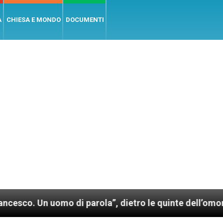
A
CHIESA E MONDO
DOCUMENTI
uomo di parola”, dietro le quinte dell’omonimo film 