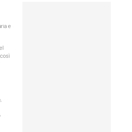
ria e
el
 così
,
o