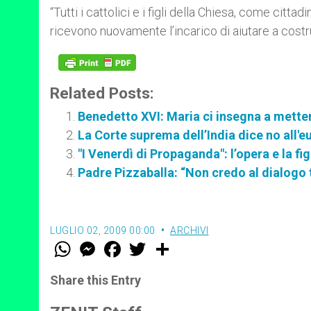
“Tutti i cattolici e i figli della Chiesa, come citt
ricevono nuovamente l’incarico di aiutare a costrui
Related Posts:
Benedetto XVI: Maria ci insegna a mettere
La Corte suprema dell’India dice no all'e
"I Venerdì di Propaganda": l’opera e la f
Padre Pizzaballa: “Non credo al dialogo t
LUGLIO 02, 2009 00:00
ARCHIVI
W
M
F
T
S
h
e
a
w
h
a
s
c
i
a
t
s
e
t
r
Share this Entry
s
e
b
t
e
A
n
o
e
p
g
o
r