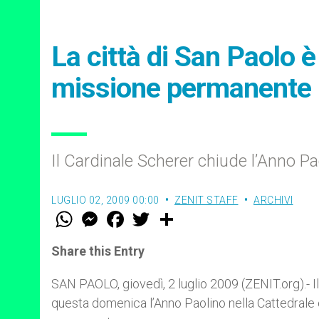
La città di San Paolo è
missione permanente
Il Cardinale Scherer chiude l’Anno P
LUGLIO 02, 2009 00:00
ZENIT STAFF
ARCHIVI
W
M
F
T
S
h
e
a
w
h
a
s
c
i
a
t
s
e
t
r
Share this Entry
s
e
b
t
e
A
n
o
e
p
g
o
r
SAN PAOLO, giovedì, 2 luglio 2009 (ZENIT.org).- I
p
e
k
questa domenica l’Anno Paolino nella Cattedrale c
r