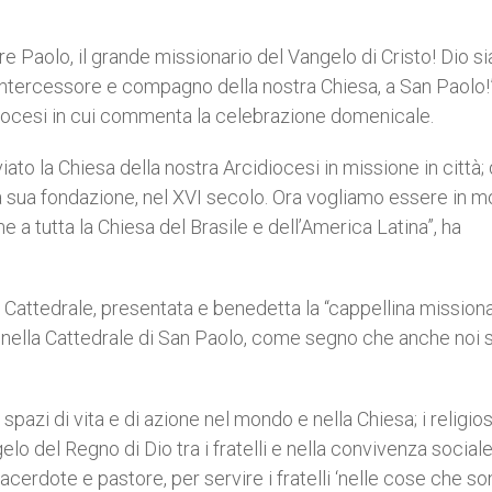
e Paolo, il grande missionario del Vangelo di Cristo! Dio si
intercessore e compagno della nostra Chiesa, a San Paolo!”
cidiocesi in cui commenta la celebrazione domenicale.
to la Chiesa della nostra Arcidiocesi in missione in città; 
alla sua fondazione, nel XVI secolo. Ora vogliamo essere in 
a tutta la Chiesa del Brasile e dell’America Latina”, ha
 Cattedrale, presentata e benedetta la “cappellina missiona
i, nella Cattedrale di San Paolo, come segno che anche noi
ro spazi di vita e di azione nel mondo e nella Chiesa; i religios
o del Regno di Dio tra i fratelli e nella convivenza sociale;
cerdote e pastore, per servire i fratelli ‘nelle cose che so