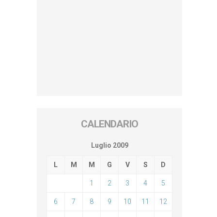
CALENDARIO
Luglio 2009
L
M
M
G
V
S
D
1
2
3
4
5
6
7
8
9
10
11
12