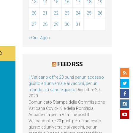
13
14
15
16
17
18
19
20
21
22
23
24
25
26
27
28
29
30
31
« Giu
Ago »
FEED RSS
Il Vaticano offre 20 punti per un accesso
giusto ed universale ai vaccini, per un
mondo più sano e giusto
Dicembre 29,
2020
Comunicato Stampa della Commissione
Vaticana Covid-19 e della Pontificia
Accademia per la Vita The post Il
Vaticano offre 20 punti per un accesso
giusto ed universale ai vaccini, per un