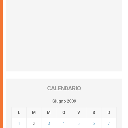
CALENDARIO
Giugno 2009
L
M
M
G
V
S
D
1
2
3
4
5
6
7