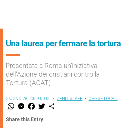
Una laurea per fermare la tortura
Presentata a Roma un’iniziativa
dell’Azione dei cristiani contro la
Tortura (ACAT)
GIUGNO 28, 2009 00:00
ZENIT STAFF
CHIESE LOCALI
W
M
F
T
S
h
e
a
w
h
a
s
c
i
a
t
s
e
t
r
Share this Entry
s
e
b
t
e
A
n
o
e