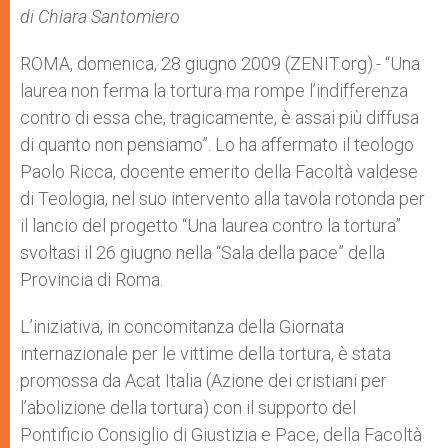
p
g
o
r
di Chiara Santomiero
p
e
k
r
ROMA, domenica, 28 giugno 2009 (ZENIT.org).- “Una
laurea non ferma la tortura ma rompe l’indifferenza
contro di essa che, tragicamente, è assai più diffusa
di quanto non pensiamo”. Lo ha affermato il teologo
Paolo Ricca, docente emerito della Facoltà valdese
di Teologia, nel suo intervento alla tavola rotonda per
il lancio del progetto “Una laurea contro la tortura”
svoltasi il 26 giugno nella “Sala della pace” della
Provincia di Roma.
L’iniziativa, in concomitanza della Giornata
internazionale per le vittime della tortura, è stata
promossa da Acat Italia (Azione dei cristiani per
l’abolizione della tortura) con il supporto del
Pontificio Consiglio di Giustizia e Pace, della Facoltà