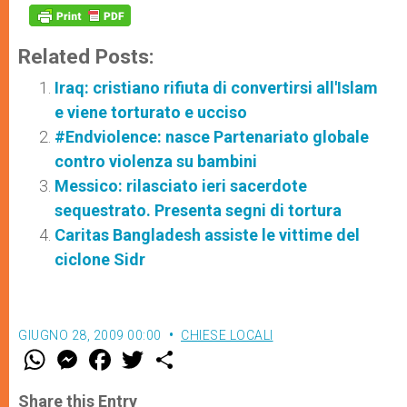
Related Posts:
Iraq: cristiano rifiuta di convertirsi all'Islam
e viene torturato e ucciso
#Endviolence: nasce Partenariato globale
contro violenza su bambini
Messico: rilasciato ieri sacerdote
sequestrato. Presenta segni di tortura
Caritas Bangladesh assiste le vittime del
ciclone Sidr
GIUGNO 28, 2009 00:00
CHIESE LOCALI
W
M
F
T
S
h
e
a
w
h
a
s
c
i
a
t
s
e
t
r
Share this Entry