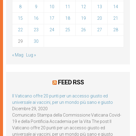
8
9
10
11
12
13
14
15
16
17
18
19
20
21
22
23
24
25
26
27
28
29
30
« Mag
Lug »
FEED RSS
Il Vaticano offre 20 punti per un accesso giusto ed
universale ai vaccini, per un mondo più sano e giusto
Dicembre 29, 2020
Comunicato Stampa della Commissione Vaticana Covid-
19 e della Pontificia Accademia per la Vita The post Il
Vaticano offre 20 punti per un accesso giusto ed
universale ai vaccini, per un mondo più sano e giusto