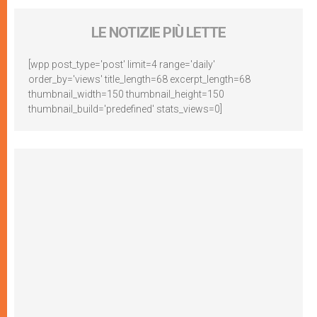
LE NOTIZIE PIÙ LETTE
[wpp post_type='post' limit=4 range='daily'
order_by='views' title_length=68 excerpt_length=68
thumbnail_width=150 thumbnail_height=150
thumbnail_build='predefined' stats_views=0]