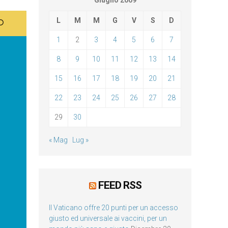
Giugno 2009
L
M
M
G
V
S
D
1
2
3
4
5
6
7
8
9
10
11
12
13
14
15
16
17
18
19
20
21
22
23
24
25
26
27
28
29
30
« Mag
Lug »
FEED RSS
Il Vaticano offre 20 punti per un accesso
giusto ed universale ai vaccini, per un