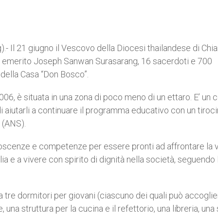
- Il 21 giugno il Vescovo della Diocesi thailandese di Chi
vo emerito Joseph Sanwan Surasarang, 16 sacerdoti e 700
 della Casa “Don Bosco”.
06, è situata in una zona di poco meno di un ettaro. E’ un 
i aiutarli a continuare il programma educativo con un tiroci
a (ANS).
noscenze e competenze per essere pronti ad affrontare la v
a e a vivere con spirito di dignità nella società, seguendo 
 tre dormitori per giovani (ciascuno dei quali può accoglie
 una struttura per la cucina e il refettorio, una libreria, una