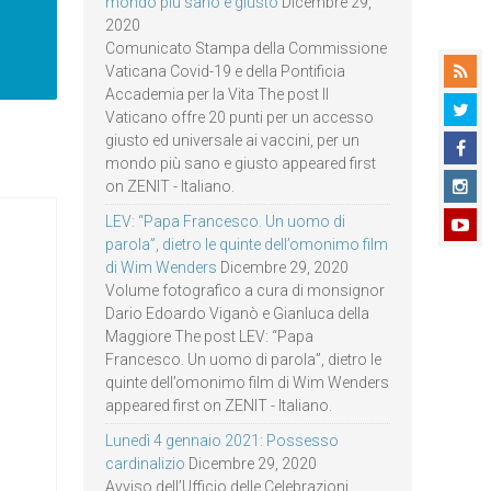
mondo più sano e giusto
Dicembre 29,
2020
Comunicato Stampa della Commissione
Vaticana Covid-19 e della Pontificia
Accademia per la Vita The post Il
Vaticano offre 20 punti per un accesso
giusto ed universale ai vaccini, per un
mondo più sano e giusto appeared first
on ZENIT - Italiano.
LEV: “Papa Francesco. Un uomo di
parola”, dietro le quinte dell’omonimo film
di Wim Wenders
Dicembre 29, 2020
Volume fotografico a cura di monsignor
Dario Edoardo Viganò e Gianluca della
Maggiore The post LEV: “Papa
Francesco. Un uomo di parola”, dietro le
quinte dell’omonimo film di Wim Wenders
appeared first on ZENIT - Italiano.
Lunedì 4 gennaio 2021: Possesso
cardinalizio
Dicembre 29, 2020
Avviso dell’Ufficio delle Celebrazioni