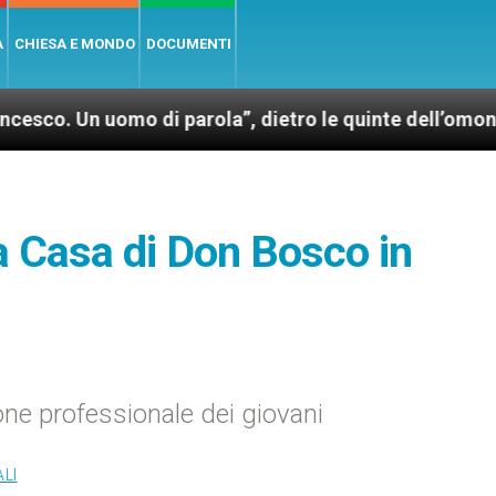
A
CHIESA E MONDO
DOCUMENTI
omo di parola”, dietro le quinte dell’omonimo film d
a Casa di Don Bosco in
one professionale dei giovani
LI