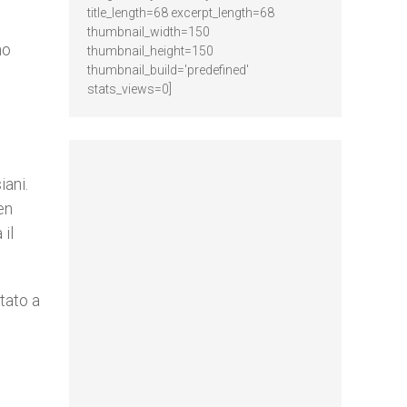
title_length=68 excerpt_length=68
thumbnail_width=150
no
thumbnail_height=150
thumbnail_build='predefined'
stats_views=0]
iani.
en
 il
tato a