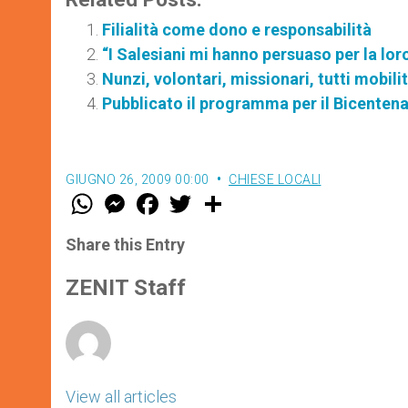
Filialità come dono e responsabilità
“I Salesiani mi hanno persuaso per la lor
Nunzi, volontari, missionari, tutti mobili
Pubblicato il programma per il Bicenten
GIUGNO 26, 2009 00:00
CHIESE LOCALI
W
M
F
T
S
h
e
a
w
h
a
s
c
i
a
t
s
e
t
r
Share this Entry
s
e
b
t
e
A
n
o
e
p
g
o
r
ZENIT Staff
p
e
k
r
View all articles