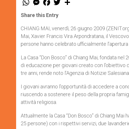
h
e
a
w
h
a
s
c
i
a
t
s
e
t
r
Share this Entry
s
e
b
t
e
A
n
o
e
p
g
o
r
CHIANG MAI, venerdì, 26 giugno 2009 (ZENIT.org).
p
e
k
Mai, Xavier Francis Vira Arpondratana, il Vesco
r
persone hanno celebrato ufficialmente l’apertura
La Casa “Don Bosco” di Chiang Mai, fondata nel 20
di educazione per giovani creato con l’obiettivo d
tre anni, rende noto l’Agenzia di Notizie Salesian
I giovani avranno l’opportunità di accedere a co
riuscendo a sostenere il peso della propria famigli
attività religiosa.
Attualmente la Casa “Don Bosco” di Chiang Mai ha
25 persone) con i rispettivi servizi, due lavanderie,