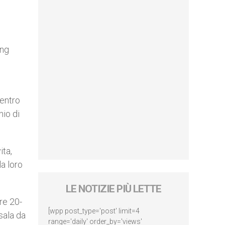
ang
centro
nio di
ita,
la loro
LE NOTIZIE PIÙ LETTE
re 20-
[wpp post_type='post' limit=4
 sala da
range='daily' order_by='views'