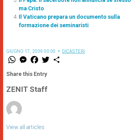
ma Cristo
Il Vaticano prepara un documento sulla
formazione dei seminaristi
GIUGNO 17, 2009 00:00
DICASTERI
W
M
F
T
S
h
e
a
w
h
a
s
c
i
a
t
s
e
t
r
Share this Entry
s
e
b
t
e
A
n
o
e
p
g
o
r
ZENIT Staff
p
e
k
r
View all articles