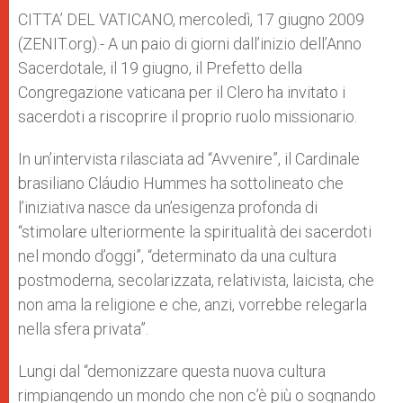
A
n
o
e
p
g
o
r
CITTA’ DEL VATICANO, mercoledì, 17 giugno 2009
p
e
k
(ZENIT.org).- A un paio di giorni dall’inizio dell’Anno
r
Sacerdotale, il 19 giugno, il Prefetto della
Congregazione vaticana per il Clero ha invitato i
sacerdoti a riscoprire il proprio ruolo missionario.
In un’intervista rilasciata ad “Avvenire”, il Cardinale
brasiliano Cláudio Hummes ha sottolineato che
l’iniziativa nasce da un’esigenza profonda di
“stimolare ulteriormente la spiritualità dei sacerdoti
nel mondo d’oggi”, “determinato da una cultura
postmoderna, secolarizzata, relativista, laicista, che
non ama la religione e che, anzi, vorrebbe relegarla
nella sfera privata”.
Lungi dal “demonizzare questa nuova cultura
rimpiangendo un mondo che non c’è più o sognando