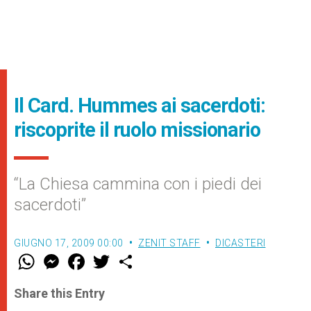
Il Card. Hummes ai sacerdoti:
riscoprite il ruolo missionario
“La Chiesa cammina con i piedi dei
sacerdoti”
GIUGNO 17, 2009 00:00
ZENIT STAFF
DICASTERI
W
M
F
T
S
h
e
a
w
h
a
s
c
i
a
t
s
e
t
r
Share this Entry
s
e
b
t
e