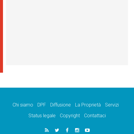
Chi siamo
DPF
Diffusione
La Proprietà
Servizi
Status legale
Copyright
Contattaci