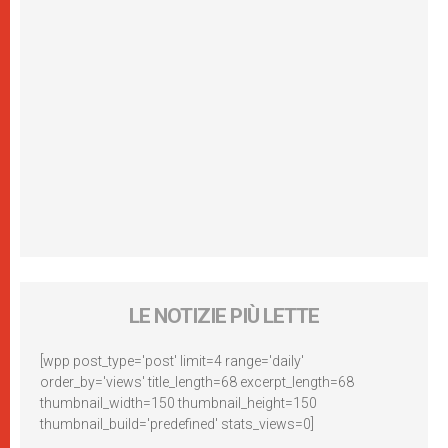
LE NOTIZIE PIÙ LETTE
[wpp post_type='post' limit=4 range='daily'
order_by='views' title_length=68 excerpt_length=68
thumbnail_width=150 thumbnail_height=150
thumbnail_build='predefined' stats_views=0]