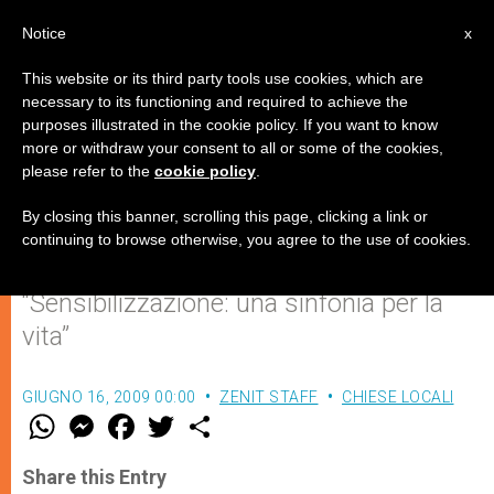
IT
Notice
x
This website or its third party tools use cookies, which are
necessary to its functioning and required to achieve the
purposes illustrated in the cookie policy. If you want to know
Quarto Congresso Internazionale
more or withdraw your consent to all or some of the cookies,
please refer to the
cookie policy
.
Pro-vita a Saragozza
By closing this banner, scrolling this page, clicking a link or
continuing to browse otherwise, you agree to the use of cookies.
Dal 6 all’8 novembre sul tema
“Sensibilizzazione: una sinfonia per la
vita”
GIUGNO 16, 2009 00:00
ZENIT STAFF
CHIESE LOCALI
W
M
F
T
S
h
e
a
w
h
a
s
c
i
a
t
s
e
t
r
Share this Entry
s
e
b
t
e