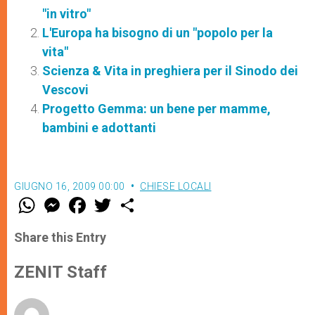
"in vitro"
L'Europa ha bisogno di un "popolo per la
vita"
Scienza & Vita in preghiera per il Sinodo dei
Vescovi
Progetto Gemma: un bene per mamme,
bambini e adottanti
GIUGNO 16, 2009 00:00
CHIESE LOCALI
W
M
F
T
S
h
e
a
w
h
a
s
c
i
a
t
s
e
t
r
Share this Entry
s
e
b
t
e
A
n
o
e
p
g
o
r
ZENIT Staff
p
e
k
r