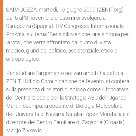
A
n
o
e
p
g
o
r
SARAGOZZA, martedì, 16 giugno 2009 (ZENIT.org).-
p
e
k
Dal 6 all’8 novembre prossimi si svolgerà a
r
Saragozza (Spagna) il IV Congresso Internazionale
Pro-vita, sul tema “Sensibilizzazione: una sinfonia per
la vita”, che verrà affrontato dal punto di vista
medico, giuridico, politico, assistenziale, etico e
antropologico.
Per studiare l’argomento nei vari ambiti, ha detto a
ZENIT l’Ufficio Comunicazione dell’evento, si conterà
sulla presenza di relatori di spicco come il fondatore
del Centro Globale per la Strategia ABC dell’Uganda
Martin Ssempa, la docente di Biologia Molecolare
dell’Università di Navarra Natalia López Moratalla e il
direttore del Centro Familiare di Zagabria (Croazia)
Marijo Zivkovic.