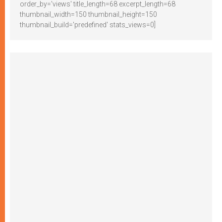
order_by='views' title_length=68 excerpt_length=68
thumbnail_width=150 thumbnail_height=150
thumbnail_build='predefined' stats_views=0]