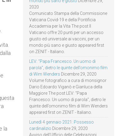
mondo più sano e giusto
Dicembre 29,
2020
Comunicato Stampa della Commissione
Vaticana Covid-19 e della Pontificia
Accademia per la Vita The post Il
.
Vaticano offre 20 punti per un accesso
giusto ed universale ai vaccini, per un
ita.
mondo più sano e giusto appeared first
on ZENIT - Italiano.
dalla
LEV: “Papa Francesco. Un uomo di
parola”, dietro le quinte dell’omonimo film
di Wim Wenders
Dicembre 29, 2020
de
Volume fotografico a cura di monsignor
Dario Edoardo Viganò e Gianluca della
Maggiore The post LEV: “Papa
questa
Francesco. Un uomo di parola”, dietro le
ra
quinte dell’omonimo film di Wim Wenders
appeared first on ZENIT - Italiano.
Lunedì 4 gennaio 2021: Possesso
e la
cardinalizio
Dicembre 29, 2020
Avviso dell’Ufficio delle Celebrazioni