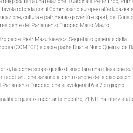
à religiosa terrà una relazione il Cardinale Péter Erdö, Prim
a tavola rotonda con il Commissario europeo all’educazione 
educazione, cultura e patrimonio gioventù e sport, del Consig
cepresidente del Parlamento Europeo Mario Mauro.
ontro padre Piotr Mazurkiewicz, Segretario generale della
uropea (COMECE) e padre padre Duarte Nuno Queiroz de B
pporto, ha come scopo quello di suscitare una riflessione sul
temi scottanti che saranno al centro anche delle discussioni 
Parlamento Europeo, che si svolgerà il 6 e 7 di giugno.
finalità di questo importante incontro, ZENIT ha intervistat