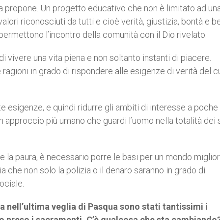
ca propone. Un progetto educativo che non è limitato ad un
lori riconosciuti da tutti e cioè verità, giustizia, bontà e b
ermettono l’incontro della comunità con il Dio rivelato.
 vivere una vita piena e non soltanto instanti di piacere.
 ragioni in grado di rispondere alle esigenze di verità del 
esigenze, e quindi ridurre gli ambiti di interesse a poch
un approccio più umano che guardi l’uomo nella totalità dei 
e la paura, è necessario porre le basi per un mondo miglior
 che non solo la polizia o il denaro saranno in grado di
ociale.
nell’ultima veglia di Pasqua sono stati tantissimi i
 preso i sacramenti. C’è qualcosa che sta cambiando?