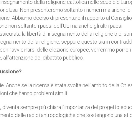
insegnamento della religione cattolica nelle scuole d’Europ
ra conclusa. Non presenteremo soltanto i numeri ma anche le
ione. Abbiamo deciso di presentare il rapporto al Consiglio
ne non soltanto i paesi dell’UE ma anche gli altri paesi
ssicurata la libertà di insegnamento della religione o ci so
i insegnamento della religione, seppure questo sia in contrad
re, con l’avvicinarsi delle elezione europee, vorremmo porre i
e, all’attenzione del dibattito pubblico.
scussione?
ie. Anche se la ricerca è stata svolta nell’ambito della Chie
gioni che hanno problemi simili.
mo, diventa sempre più chiara l’importanza del progetto educ
amento delle radici antropologiche che sostengono una eti