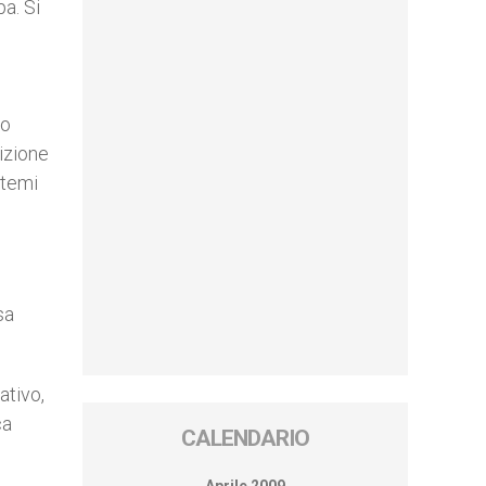
a. Si
no
dizione
 temi
sa
ativo,
ca
CALENDARIO