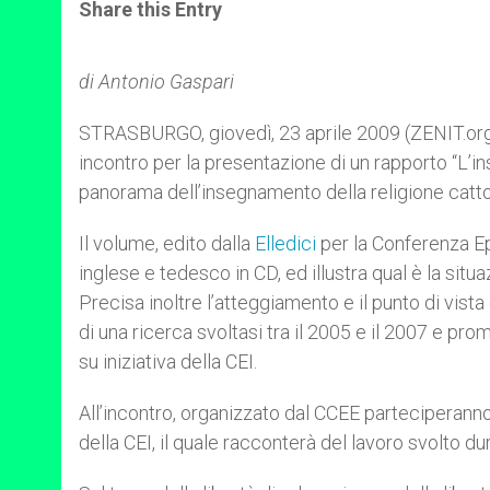
t
s
e
t
r
Share this Entry
s
e
b
t
e
A
n
o
e
p
g
o
r
p
e
k
di Antonio Gaspari
r
STRASBURGO, giovedì, 23 aprile 2009 (ZENIT.org).
incontro per la presentazione di un rapporto “L’in
panorama dell’insegnamento della religione cattoli
Il volume, edito dalla
Elledici
per la Conferenza Ep
inglese e tedesco in CD, ed illustra qual è la situ
Precisa inoltre l’atteggiamento e il punto di vista
di una ricerca svoltasi tra il 2005 e il 2007 e p
su iniziativa della CEI.
All’incontro, organizzato dal CCEE parteciperanno
della CEI, il quale racconterà del lavoro svolto dur