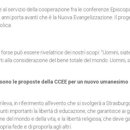
 al servizio della cooperazione fra le conferenze Episcopal
a anni porta avanti che è la Nuova Evangelizzazione. Il prog
olica.
forse può essere rivelatrice dei nostri scopi: “Uomini, siat
erti alla considerazione del bene totale del mondo. Uomini, s
i sono le proposte della CCEE per un nuovo umanesimo
leva, in riferimento all’evento che si svolgerà a Strasburgo
 importanti la libertà di educazione, che garantisce ai g
ione del mondo e della vita, e la libertà religiosa, che deve g
pria fede e di proporla agli altri.