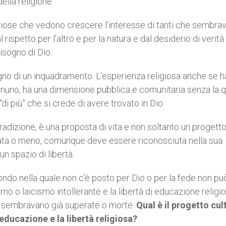
ella religione.
giose che vedono crescere l’interesse di tanti che sembra
 rispetto per l’altro e per la natura e dal desiderio di verità 
isogno di Dio.
gno di un inquadramento. L’esperienza religiosa anche se h
ognuno, ha una dimensione pubblica e comunitaria senza la 
“di più” che si crede di avere trovato in Dio.
radizione, è una proposta di vita e non soltanto un progett
ata o meno, comunque deve essere riconosciuta nella sua
un spazio di libertà.
ndo nella quale non c’è posto per Dio o per la fede non pu
ismo o laicismo intollerante e la libertà di educazione religi
e sembravano già superate o morte.
Qual è il progetto cul
 educazione e la libertà religiosa?