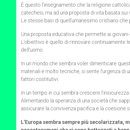
È questo l’insegnamento che la religione cattoli
catechesi, ma ad una proposta di vita basata sui va
Le stesse basi di quell’umanesimo cristiano che p
Una proposta educativa che permette ai giovani di
L’obiettivo è quello di rinnovare continuamente le
dell’uomo.
In un mondo che sembra voler dimenticare queste 
materiali e molto tecniche, si sente l’urgenza di 
fattori costitutivi.
In un tempo in cui sembra crescere l’insicurezza 
Alimentando la speranza di una società che sappia
assicurare la convivenza pacifica e la coesione s
L’Europa sembra sempre più secolarizzata, ma 
neocatecumeni che si sono battezzati e hanno