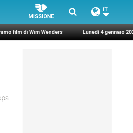
IT
MISSIONE
 Wim Wenders
Lunedì 4 gennaio 2021: Possesso 
opa