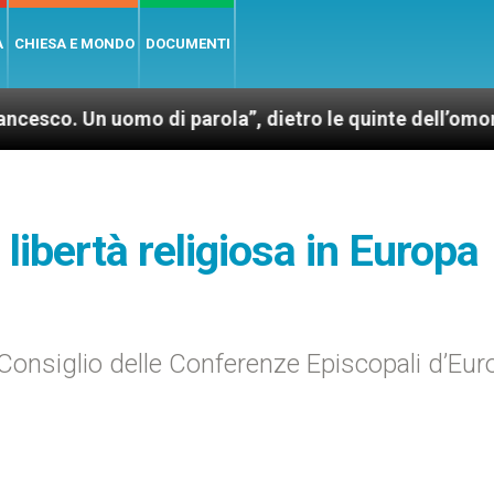
A
CHIESA E MONDO
DOCUMENTI
omo di parola”, dietro le quinte dell’omonimo film di
libertà religiosa in Europa
l Consiglio delle Conferenze Episcopali d’Eur