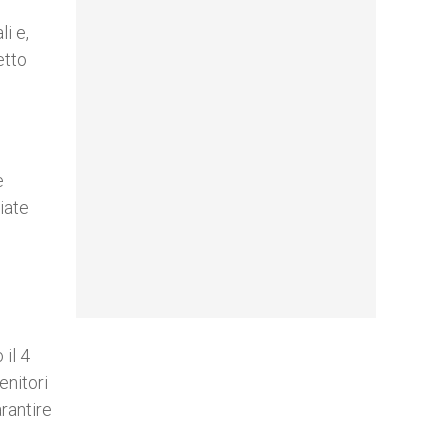
i e,
etto
e
iate
 il 4
enitori
arantire