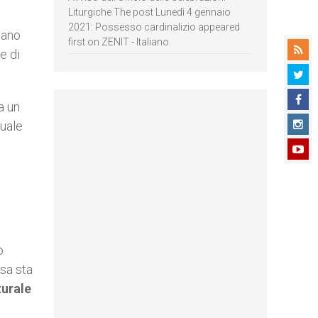
Liturgiche The post Lunedì 4 gennaio
2021: Possesso cardinalizio appeared
vano
first on ZENIT - Italiano.
e di
a un
quale
o
ò
osa sta
turale