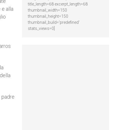
ate
title_length=68 excerpt_length=68
e alla
thumbnail_width=150
lio
thumbnail_height=150
thumbnail_build='predefined'
stats_views=0]
arros
la
della
o padre