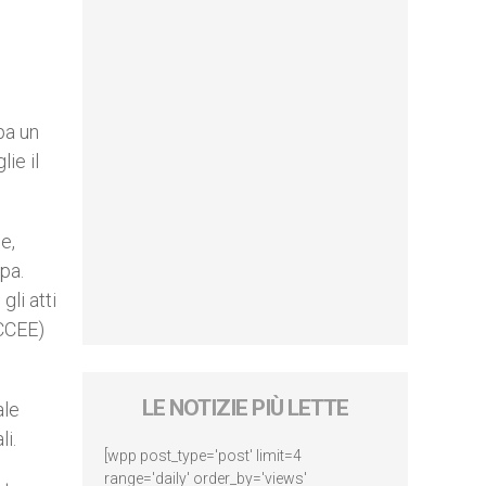
pa un
ie il
e,
pa.
gli atti
(CCEE)
LE NOTIZIE PIÙ LETTE
ale
li.
[wpp post_type='post' limit=4
range='daily' order_by='views'