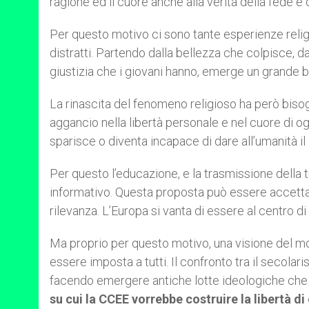
ragione ed il cuore anche alla verità della fede e d
Per questo motivo ci sono tante esperienze reli
distratti. Partendo dalla bellezza che colpisce, dal
giustizia che i giovani hanno, emerge un grande b
La rinascita del fenomeno religioso ha però biso
aggancio nella libertà personale e nel cuore di 
sparisce o diventa incapace di dare all’umanità il 
Per questo l’educazione, e la trasmissione della t
informativo. Questa proposta può essere accett
rilevanza. L’Europa si vanta di essere al centro di 
Ma proprio per questo motivo, una visione del mo
essere imposta a tutti. Il confronto tra il secolar
facendo emergere antiche lotte ideologiche ch
su cui la CCEE vorrebbe costruire la libertà di