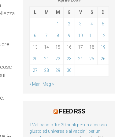
Aprile 2009
a
L
M
M
G
V
S
D
ellezza.
1
2
3
4
5
6
7
8
9
10
11
12
cuore
13
14
15
16
17
18
19
20
21
22
23
24
25
26
e cose
27
28
29
30
sui
« Mar
Mag »
e.
FEED RSS
Il Vaticano offre 20 punti per un accesso
giusto ed universale ai vaccini, per un
 E in