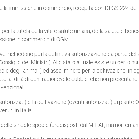
e e la immissione in commercio, recepita con DLGS 224 del
er la tutela della vita e salute umana, della salute e bene
mmissione in commercio di OGM.
ve, richiedono poi la definitiva autorizzazione da parte dell
nsiglio dei Ministri). Allo stato attuale esiste un certo n
ie degli animali) ed assai minore per la coltivazione. In o
tato, al di là di ogni ragionevole dubbio, che non presentano
venzionali.
utorizzati) e la coltivazione (eventi autorizzati) di piante
nuti in Italia:
e delle singole specie (predisposti dal MIPAF, ma non emana