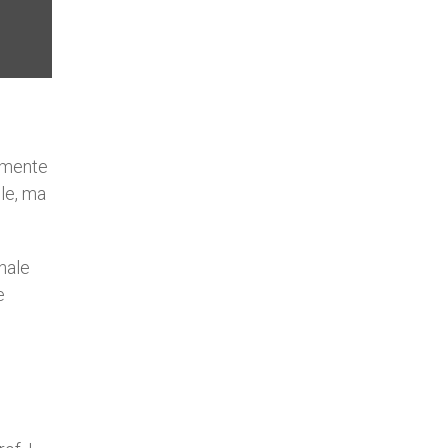
amente
le, ma
nale
e