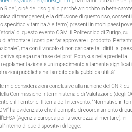
cademies/acdscien/index_it.htm
), ha una introduzione del pr
n Rice”, cioè del riso giallo perché arricchito in beta-carot
cnica di transgenesi, e la diffusione di questo riso, consen
lo specifico vitamina A e ferro) presenti in molti paesi pove
“storia” di questo evento OGM: il Politecnico di Zurigo, cui
 di affrontare i costi per far approvare il prodotto. Pertanto
zionale”, ma con il vincolo di non caricare tali diritti ai paesi
gativa spiega una frase del prof. Potrykus nella predetta
di regolamentazione è un impedimento altamente significat
razioni pubbliche nell’ambito della pubblica utilità”.
e mie considerazioni conclusive alla riunione del CNR, cui
 della Commissione Interministeriale di Valutazione (degli
e e il Territorio. Il tema dell’intervento, “Normative in te
M” ha evidenziato che il compito di coordinamento di qu
all’EFSA (Agenzia Europea per la sicurezza alimentare), in
ll’interno di due dispositivi di legge: