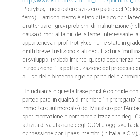
http://www.vatican.va/roman_curia/pontifical_a
Potrykus, il ricercatore svizzero padre del “Golde
ferro). L’arricchimento è stato ottenuto con la te
di attenuare i gravi problemi di malnutrizione (nel
causa di mortalità più della fame. Interessante la 
apparteneva il prof. Potrykus, non è stato in grado
diritti brevettuali sono stati ceduti ad una “multina
di sviluppo. Probabilmente, questa esperienza ne
introduzione: “La politicizzazione del processo 
all’uso delle biotecnologie da parte delle amminist
Ho richiamato questa frase poichè coincide con l
partecipato, in qualità di membro “in prorogatio”
immettere sul mercato) del Ministero per l’Ambient
sperimentazione e commercializzazione degli OG
attività di valutazione degli OGM è oggi svolta d
connessione con i paesi membri (in Italia la CIV), a