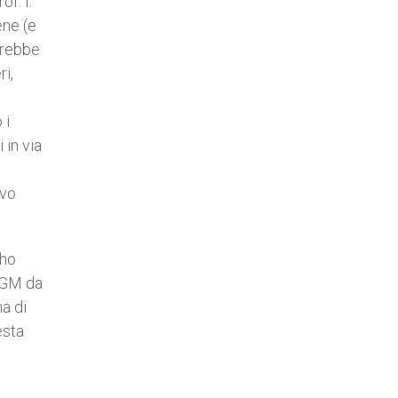
of. I.
ene (e
tirebbe
ri,
 i
 in via
ivo
 ho
 OGM da
ma di
esta