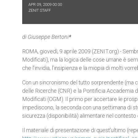
APR 09, 2009 00:00
ZENIT STAFF
di Giuseppe Bertoni
*
ROMA, giovedì, 9 aprile 2009 (ZENIT.org).- Semb
Modificati), ma la logica delle cose umane è sem
che l’invidia, l’insipienza e la miopia di molti vorr
Con un sincronismo del tutto sorprendente (ma c
delle Ricerche (CNR) e la Pontificia Accademia 
Modificati (OGM). Il primo per accertare le prospet
impediscono, la seconda con una settimana di stu
sicurezza (disponibilità) alimentare nel contesto 
Il materiale di presentazione di quest’ultimo (repe