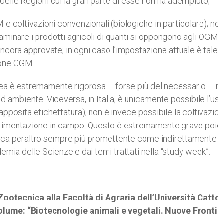
 delle Regioni cui la gran parte di esse non ha adempiuto;
M e coltivazioni convenzionali (biologiche in particolare); 
aminare i prodotti agricoli di quanti si oppongono agli OGM
ancora approvate; in ogni caso l’impostazione attuale è tale
zione OGM.
pea è estremamente rigorosa – forse più del necessario –
ed ambiente. Viceversa, in Italia, è unicamente possibile l’u
apposita etichettatura); non è invece possibile la coltivazi
sperimentazione in campo. Questo è estremamente grave po
ricerca peraltro sempre più promettente come indirettamente
emia delle Scienze e dai temi trattati nella “study week”.
 Zootecnica alla Facoltà di Agraria dell’Università Catt
olume: “Biotecnologie animali e vegetali. Nuove Fronti