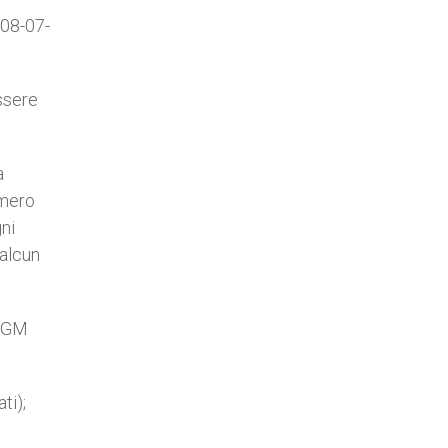
 08-07-
ssere
a
umero
gni
 alcun
 OGM
ti);