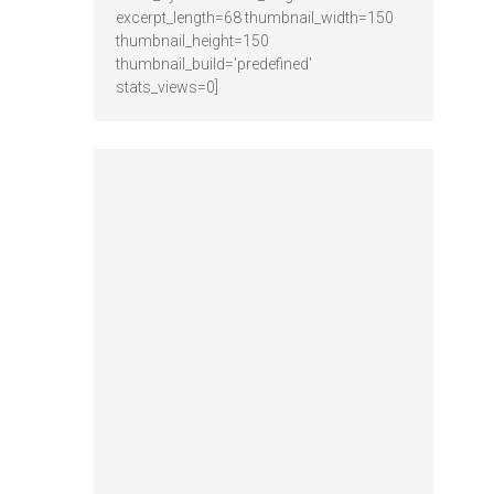
excerpt_length=68 thumbnail_width=150
thumbnail_height=150
thumbnail_build='predefined'
stats_views=0]