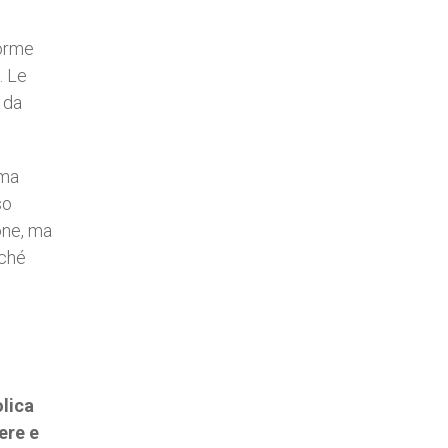
norme
. Le
 da
 ma
so
one, ma
iché
olica
ere e