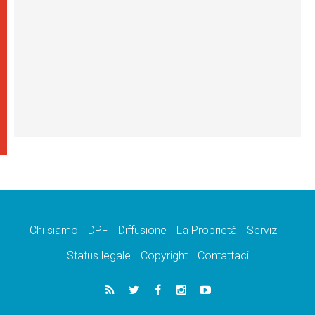
Chi siamo
DPF
Diffusione
La Proprietà
Servizi
Status legale
Copyright
Contattaci