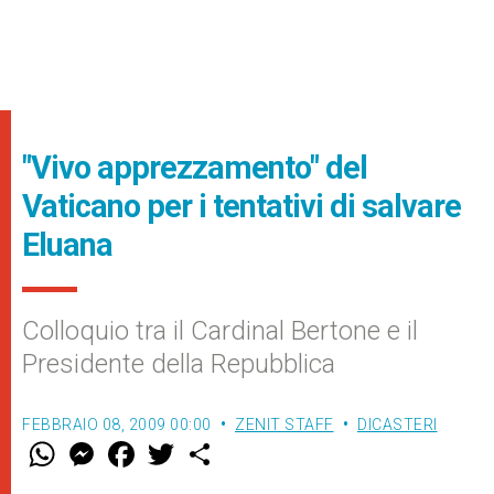
"Vivo apprezzamento" del
Vaticano per i tentativi di salvare
Eluana
Colloquio tra il Cardinal Bertone e il
Presidente della Repubblica
FEBBRAIO 08, 2009 00:00
ZENIT STAFF
DICASTERI
W
M
F
T
S
h
e
a
w
h
a
s
c
i
a