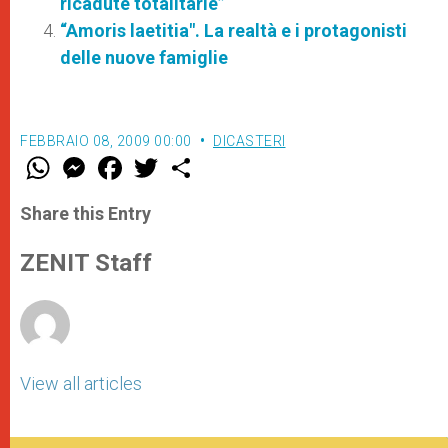
ricadute totalitarie”
“Amoris laetitia". La realtà e i protagonisti
delle nuove famiglie
FEBBRAIO 08, 2009 00:00
DICASTERI
W
M
F
T
S
h
e
a
w
h
a
s
c
i
a
t
s
e
t
r
Share this Entry
s
e
b
t
e
A
n
o
e
p
g
o
r
ZENIT Staff
p
e
k
r
View all articles