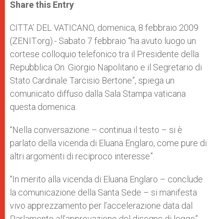
t
s
e
t
r
Share this Entry
s
e
b
t
e
A
n
o
e
p
g
o
r
CITTA’ DEL VATICANO, domenica, 8 febbraio 2009
p
e
k
(ZENIT.org).- Sabato 7 febbraio “ha avuto luogo un
r
cortese colloquio telefonico tra il Presidente della
Repubblica On. Giorgio Napolitano e il Segretario di
Stato Cardinale Tarcisio Bertone”, spiega un
comunicato diffuso dalla Sala Stampa vaticana
questa domenica.
“Nella conversazione – continua il testo – si è
parlato della vicenda di Eluana Englaro, come pure di
altri argomenti di reciproco interesse”.
“In merito alla vicenda di Eluana Englaro – conclude
la comunicazione della Santa Sede – si manifesta
vivo apprezzamento per l’accelerazione data dal
Parlamento all’approvazione del disegno di legge”.