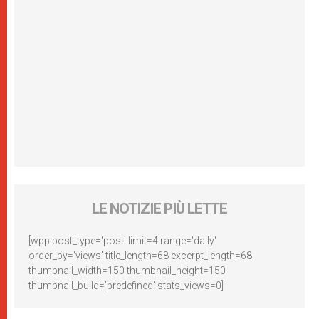
LE NOTIZIE PIÙ LETTE
[wpp post_type='post' limit=4 range='daily'
order_by='views' title_length=68 excerpt_length=68
thumbnail_width=150 thumbnail_height=150
thumbnail_build='predefined' stats_views=0]