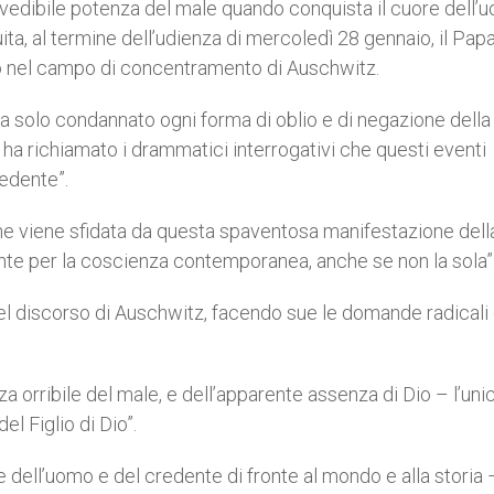
revedibile potenza del male quando conquista il cuore dell’
ta, al termine dell’udienza di mercoledì 28 gennaio, il Pap
o nel campo di concentramento di Auschwitz.
a solo condannato ogni forma di oblio e di negazione della
a ha richiamato i drammatici interrogativi che questi eventi
edente”.
che viene sfidata da questa spaventosa manifestazione dell
nte per la coscienza contemporanea, anche se non la sola”
el discorso di Auschwitz, facendo sue le domande radicali 
a orribile del male, e dell’apparente assenza di Dio – l’uni
el Figlio di Dio”.
 dell’uomo e del credente di fronte al mondo e alla storia 