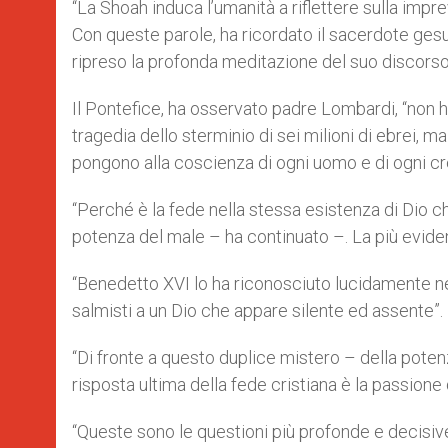
“La Shoah induca l’umanità a riflettere sulla imp
Con queste parole, ha ricordato il sacerdote gesui
ripreso la profonda meditazione del suo discors
Il Pontefice, ha osservato padre Lombardi, “non h
tragedia dello sterminio di sei milioni di ebrei, m
pongono alla coscienza di ogni uomo e di ogni cr
“Perché è la fede nella stessa esistenza di Dio 
potenza del male – ha continuato –. La più evide
“Benedetto XVI lo ha riconosciuto lucidamente n
salmisti a un Dio che appare silente ed assente”.
“Di fronte a questo duplice mistero – della potenz
risposta ultima della fede cristiana è la passione d
“Queste sono le questioni più profonde e decisive