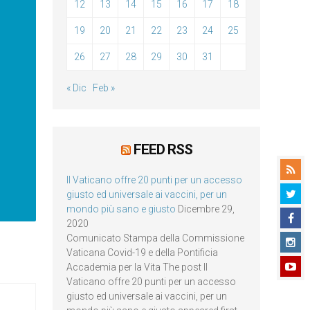
12
13
14
15
16
17
18
19
20
21
22
23
24
25
26
27
28
29
30
31
« Dic
Feb »
FEED RSS
Il Vaticano offre 20 punti per un accesso
giusto ed universale ai vaccini, per un
mondo più sano e giusto
Dicembre 29,
2020
Comunicato Stampa della Commissione
Vaticana Covid-19 e della Pontificia
Accademia per la Vita The post Il
Vaticano offre 20 punti per un accesso
giusto ed universale ai vaccini, per un