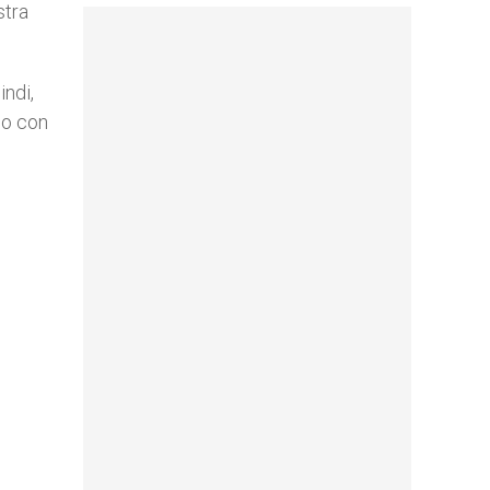
stra
indi,
no con