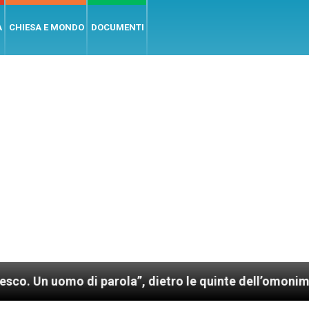
A
CHIESA E MONDO
DOCUMENTI
mo di parola”, dietro le quinte dell’omonimo film di 