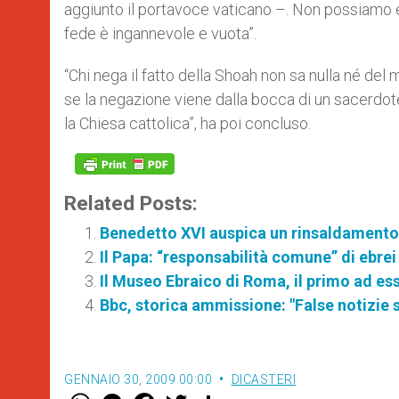
aggiunto il portavoce vaticano –. Non possiamo e
fede è ingannevole e vuota”.
“Chi nega il fatto della Shoah non sa nulla né del m
se la negazione viene dalla bocca di un sacerdote 
la Chiesa cattolica”, ha poi concluso.
Related Posts:
Benedetto XVI auspica un rinsaldamento d
Il Papa: “responsabilità comune” di ebrei 
Il Museo Ebraico di Roma, il primo ad es
Bbc, storica ammissione: "False notizie su
GENNAIO 30, 2009 00:00
DICASTERI
W
M
F
T
S