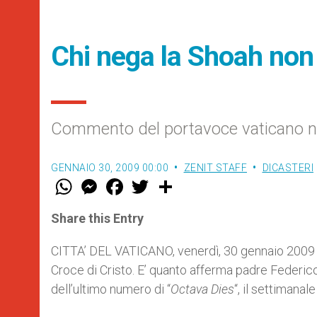
Chi nega la Shoah non 
Commento del portavoce vaticano nell
GENNAIO 30, 2009 00:00
ZENIT STAFF
DICASTERI
W
M
F
T
S
h
e
a
w
h
a
s
c
i
a
t
s
e
t
r
Share this Entry
s
e
b
t
e
A
n
o
e
p
g
o
r
CITTA’ DEL VATICANO, venerdì, 30 gennaio 2009 (
p
e
k
Croce di Cristo. E’ quanto afferma padre Federico
r
dell’ultimo numero di “
Octava Dies
“, il settimanal