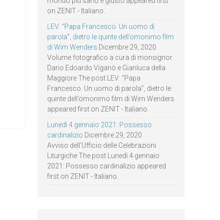
mondo più sano e giusto appeared first
on ZENIT - Italiano.
LEV: “Papa Francesco. Un uomo di
parola”, dietro le quinte dell’omonimo film
di Wim Wenders
Dicembre 29, 2020
Volume fotografico a cura di monsignor
Dario Edoardo Viganò e Gianluca della
Maggiore The post LEV: “Papa
Francesco. Un uomo di parola”, dietro le
quinte dell’omonimo film di Wim Wenders
appeared first on ZENIT - Italiano.
Lunedì 4 gennaio 2021: Possesso
cardinalizio
Dicembre 29, 2020
Avviso dell’Ufficio delle Celebrazioni
Liturgiche The post Lunedì 4 gennaio
2021: Possesso cardinalizio appeared
first on ZENIT - Italiano.