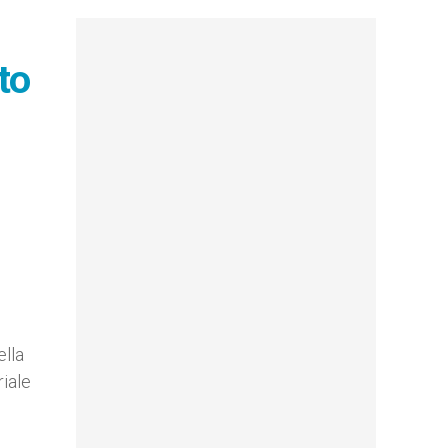
to
ella
riale