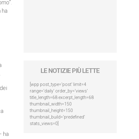
uomo”.
a ha
a
LE NOTIZIE PIÙ LETTE
.
[wpp post_type='post' limit=4
dei
range='daily' order_by='views'
title_length=68 excerpt_length=68
thumbnail_width=150
ca
thumbnail_height=150
thumbnail_build='predefined'
stats_views=0]
– ha