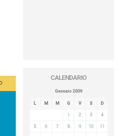
CALENDARIO
Gennaio 2009
L
M
M
G
V
S
D
1
2
3
4
5
6
7
8
9
10
11