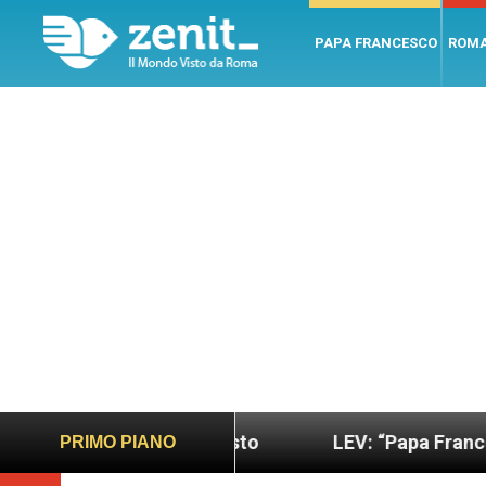
PAPA FRANCESCO
ROM
 più sano e giusto
LEV: “Papa Francesco. Un uo
PRIMO PIANO