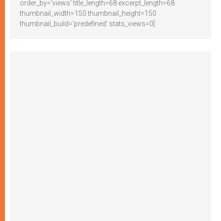
order_by='views' title_length=68 excerpt_length=68
thumbnail_width=150 thumbnail_height=150
thumbnail_build='predefined' stats_views=0]