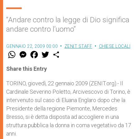
“Andare contro la legge di Dio significa
andare contro l’uomo”
GENNAIO 22, 2009 00:00
ZENIT STAFF
CHIESE LOCALI
W
M
F
T
S
h
e
a
w
h
a
s
c
i
a
t
s
e
t
r
Share this Entry
s
e
b
t
e
A
n
o
e
p
g
o
r
TORINO, giovedì, 22 gennaio 2009 (ZENIT.org).- Il
p
e
k
Cardinale Severino Poletto, Arcivescovo di Torino, è
r
intervenuto sul caso di Eluana Englaro dopo che la
Presidente della regione Piemonte, Mercedes
Bresso, si è detta disposta ad accogliere in una
struttura pubblica la donna in coma vegetativo da 17
anni.