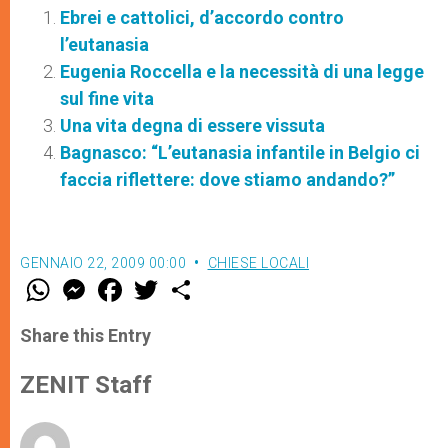
Ebrei e cattolici, d’accordo contro
l’eutanasia
Eugenia Roccella e la necessità di una legge
sul fine vita
Una vita degna di essere vissuta
Bagnasco: “L’eutanasia infantile in Belgio ci
faccia riflettere: dove stiamo andando?”
GENNAIO 22, 2009 00:00
CHIESE LOCALI
W
M
F
T
S
h
e
a
w
h
a
s
c
i
a
t
s
e
t
r
Share this Entry
s
e
b
t
e
A
n
o
e
p
g
o
r
ZENIT Staff
p
e
k
r