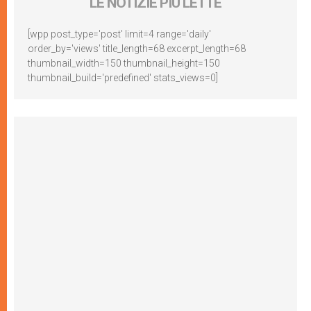
LE NOTIZIE PIÙ LETTE
[wpp post_type='post' limit=4 range='daily'
order_by='views' title_length=68 excerpt_length=68
thumbnail_width=150 thumbnail_height=150
thumbnail_build='predefined' stats_views=0]