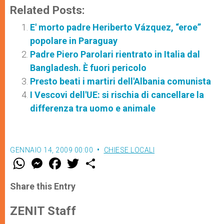
Related Posts:
E' morto padre Heriberto Vázquez, “eroe”
popolare in Paraguay
Padre Piero Parolari rientrato in Italia dal
Bangladesh. È fuori pericolo
Presto beati i martiri dell'Albania comunista
I Vescovi dell'UE: si rischia di cancellare la
differenza tra uomo e animale
GENNAIO 14, 2009 00:00
CHIESE LOCALI
W
M
F
T
S
h
e
a
w
h
a
s
c
i
a
t
s
e
t
r
Share this Entry
s
e
b
t
e
A
n
o
e
p
g
o
r
ZENIT Staff
p
e
k
r