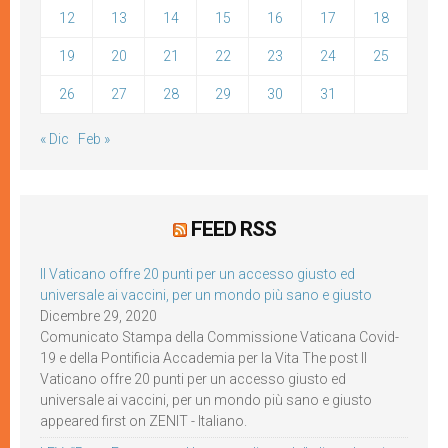
12
13
14
15
16
17
18
19
20
21
22
23
24
25
26
27
28
29
30
31
« Dic
Feb »
FEED RSS
Il Vaticano offre 20 punti per un accesso giusto ed
universale ai vaccini, per un mondo più sano e giusto
Dicembre 29, 2020
Comunicato Stampa della Commissione Vaticana Covid-
19 e della Pontificia Accademia per la Vita The post Il
Vaticano offre 20 punti per un accesso giusto ed
universale ai vaccini, per un mondo più sano e giusto
appeared first on ZENIT - Italiano.