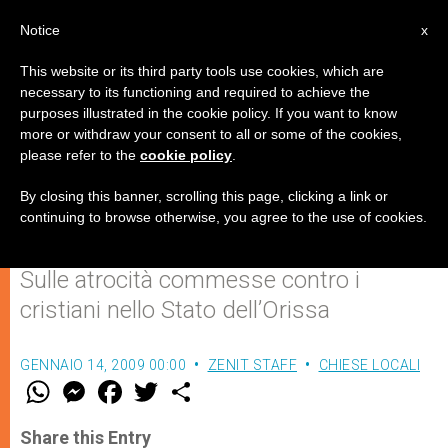
IT
Notice
x
This website or its third party tools use cookies, which are
necessary to its functioning and required to achieve the
purposes illustrated in the cookie policy. If you want to know
Delusione di un Arcivescovo
more or withdraw your consent to all or some of the cookies,
please refer to the
cookie policy
.
indiano per la decisione del
Tribunale Supremo
By closing this banner, scrolling this page, clicking a link or
continuing to browse otherwise, you agree to the use of cookies.
Sulle atrocità commesse contro i
cristiani nello Stato dell’Orissa
GENNAIO 14, 2009 00:00
ZENIT STAFF
CHIESE LOCALI
W
M
F
T
S
h
e
a
w
h
a
s
c
i
a
t
s
e
t
r
Share this Entry
s
e
b
t
e