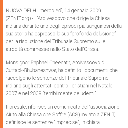
A
n
o
e
p
g
o
r
NUOVA DELHI, mercoledì, 14 gennaio 2009
p
e
k
(ZENIT.org).- L’Arcivescovo che dirige la Chiesa
r
indiana durante uno degli episodi più sanguinosi della
sua storia ha espresso la sua “profonda delusione”
per la risoluzione del Tribunale Supremo sulle
atrocità commesse nello Stato dell’Orissa.
Monsignor Raphael Cheenath, Arcivescovo di
Cuttack-Bhubaneshwar, ha definito i documenti che
raccolgono le sentenze del Tribunale Supremo
indiano sugli attentati contro i cristiani nel Natale
2007 e nel 2008 “terribilmente deludenti”.
Il presule, riferisce un comunicato dell’associazione
Aiuto alla Chiesa che Soffre (ACS) inviato a ZENIT,
definisce le sentenze “imprecise”, in chiara