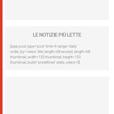
LE NOTIZIE PIÙ LETTE
[wpp post_type='post' limit=4 range='daily'
order_by='views' title_length=68 excerpt_length=68
thumbnail_width=150 thumbnail_height=150
thumbnail_build='predefined' stats_views=0]