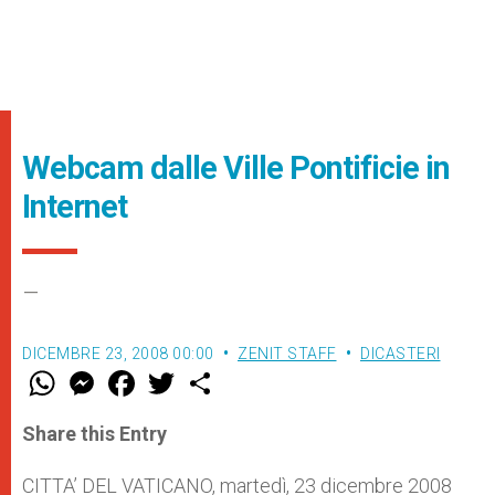
Webcam dalle Ville Pontificie in
Internet
–
DICEMBRE 23, 2008 00:00
ZENIT STAFF
DICASTERI
W
M
F
T
S
h
e
a
w
h
a
s
c
i
a
t
s
e
t
r
Share this Entry
s
e
b
t
e
A
n
o
e
p
g
o
r
CITTA’ DEL VATICANO, martedì, 23 dicembre 2008