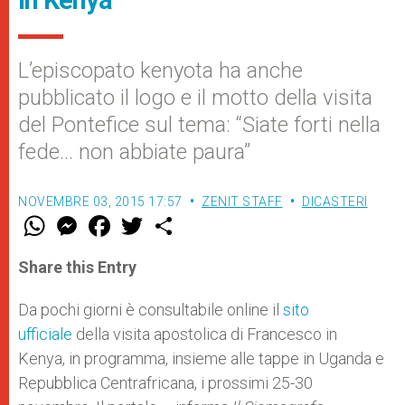
in Kenya
L’episcopato kenyota ha anche
pubblicato il logo e il motto della visita
del Pontefice sul tema: “Siate forti nella
fede… non abbiate paura”
NOVEMBRE 03, 2015 17:57
ZENIT STAFF
DICASTERI
W
M
F
T
S
h
e
a
w
h
a
s
c
i
a
t
s
e
t
r
Share this Entry
s
e
b
t
e
A
n
o
e
p
g
o
r
Da pochi giorni è consultabile online il
sito
p
e
k
ufficiale
della visita apostolica di Francesco in
r
Kenya, in programma, insieme alle tappe in Uganda e
Repubblica Centrafricana, i prossimi 25-30