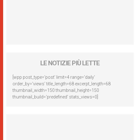
LE NOTIZIE PIÙ LETTE
[wpp post_type='post' limit=4 range='daily'
order_by='views' title_length=68 excerpt_length=68
thumbnail_width=150 thumbnail_height=150
thumbnail_build='predefined' stats_views=0]