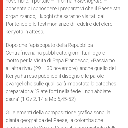
novembre. Il portale – informa
Il Sismografo
–
consente di conoscere i preparativi che il Paese sta
organizzando, i luoghi che saranno visitati dal
Pontefice e le testimonianze di fedeli e del clero
kenyota in attesa.
Dopo che l’episcopato della Repubblica
Centrafricana ha pubblicato, giorni fa, il logo e il
motto per la Visita di Papa Francesco, «Passiamo
all’altra riva» (29 – 30 novembre), anche quello del
Kenya ha reso pubblico il disegno e le parole
evangeliche sulle quali sarà impostata la catechesi
preparatoria: “Siate forti nella fede… non abbiate
paura” (1 Gv 2, 14 e Mc 6,45-52).
Gli elementi della composizione grafica sono: la
pianta geografica del Paese, la colomba che
simboleggia lo Spirito Santo, il fuoco simbolo della