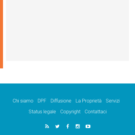
Chi siamo
DPF
Diffusione
La Proprietà
Servizi
Status legale
Copyright
Contattaci