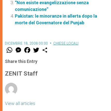
“Non esiste evangelizzazione senza
comunicazione”
Pakistan: le minoranze in allerta dopo la
morte del Governatore del Punjab
DICEMBRE 18, 2008 00:00
CHIESE LOCALI
W
M
F
T
S
h
e
a
w
h
a
s
c
i
a
t
s
e
t
r
Share this Entry
s
e
b
t
e
A
n
o
e
p
g
o
r
ZENIT Staff
p
e
k
r
View all articles