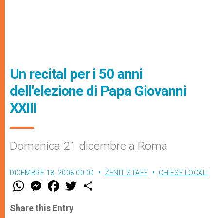
Un recital per i 50 anni
dell'elezione di Papa Giovanni
XXIII
Domenica 21 dicembre a Roma
DICEMBRE 18, 2008 00:00
ZENIT STAFF
CHIESE LOCALI
W
M
F
T
S
h
e
a
w
h
a
s
c
i
a
t
s
e
t
r
Share this Entry
s
e
b
t
e