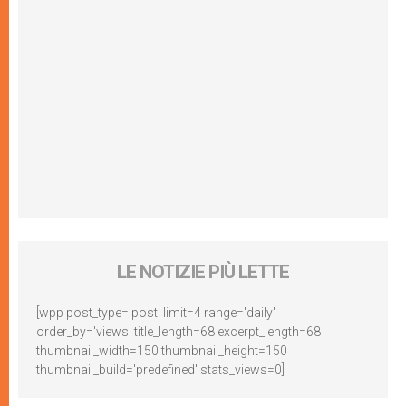
LE NOTIZIE PIÙ LETTE
[wpp post_type='post' limit=4 range='daily'
order_by='views' title_length=68 excerpt_length=68
thumbnail_width=150 thumbnail_height=150
thumbnail_build='predefined' stats_views=0]