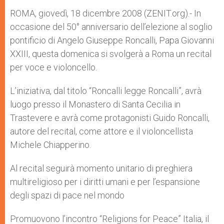
A
n
o
e
p
g
o
r
ROMA, giovedì, 18 dicembre 2008 (ZENIT.org).- In
p
e
k
occasione del 50° anniversario dell’elezione al soglio
r
pontificio di Angelo Giuseppe Roncalli, Papa Giovanni
XXIII, questa domenica si svolgerà a Roma un recital
per voce e violoncello.
L’iniziativa, dal titolo “Roncalli legge Roncalli”, avrà
luogo presso il Monastero di Santa Cecilia in
Trastevere e avrà come protagonisti Guido Roncalli,
autore del recital, come attore e il violoncellista
Michele Chiapperino.
Al recital seguirà momento unitario di preghiera
multireligioso per i diritti umani e per l’espansione
degli spazi di pace nel mondo
Promuovono l’incontro “Religions for Peace” Italia, il