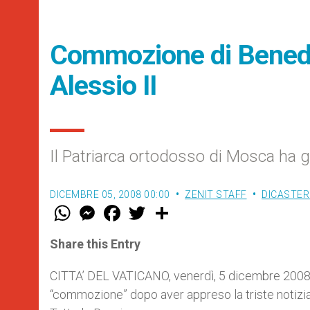
Commozione di Benedet
Alessio II
Il Patriarca ortodosso di Mosca ha gu
DICEMBRE 05, 2008 00:00
ZENIT STAFF
DICASTER
W
M
F
T
S
h
e
a
w
h
a
s
c
i
a
t
s
e
t
r
Share this Entry
s
e
b
t
e
A
n
o
e
p
g
o
r
CITTA’ DEL VATICANO, venerdì, 5 dicembre 2008 
p
e
k
“commozione” dopo aver appreso la triste notizia 
r