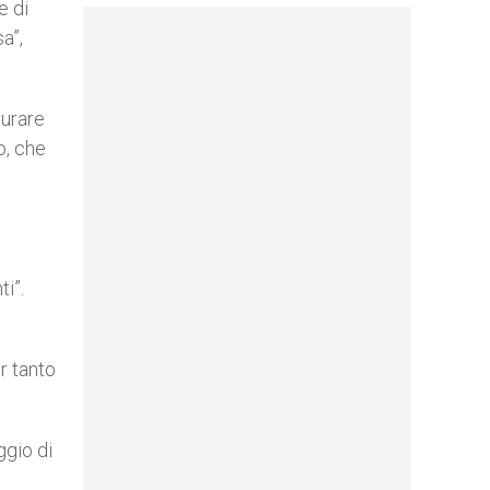
e di
a”,
curare
o, che
i”.
,
r tanto
ggio di