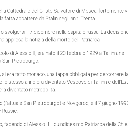
ella Cattedrale del Cristo Salvatore di Mosca, fortemente v
la fatta abbattere da Stalin negli anni Trenta.
 svolgersi il 7 dicembre nella capitale russa. La decision
na appresa la notizia della morte del Patriarca.
lo di Alessio II, era nato il 23 febbraio 1929 a Tallinn, nell
a San Pietroburgo.
, si era fatto monaco, una tappa obbligata per percorrere l
uello stesso anno era diventato Vescovo di Tallinn e dell’Est
era diventato metropolita.
 (l’attuale San Pietroburgo) e Novgorod, e il 7 giugno 199
 Russie.
, facendo di Alessio II il quindicesimo Patriarca della Chi