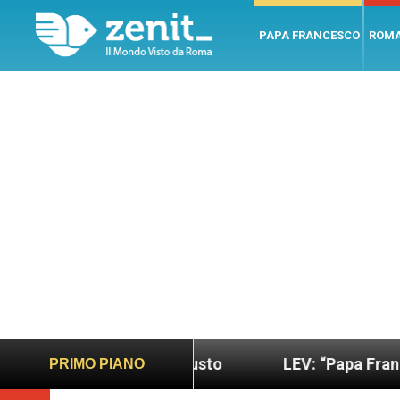
PAPA FRANCESCO
ROM
 più sano e giusto
LEV: “Papa Francesco. Un uom
PRIMO PIANO