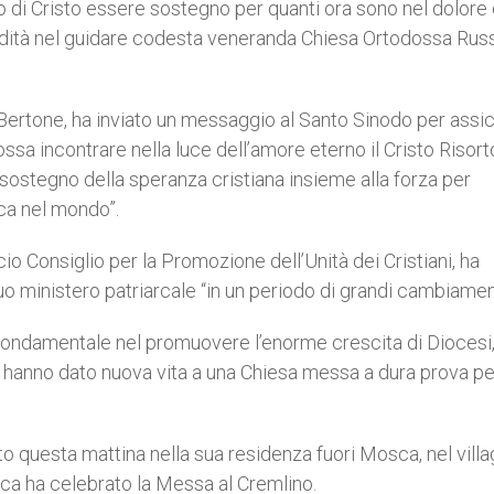
 di Cristo essere sostegno per quanti ora sono nel dolore 
edità nel guidare codesta veneranda Chiesa Ortodossa Russ
io Bertone, ha inviato un messaggio al Santo Sinodo per assi
possa incontrare nella luce dell’amore eterno il Cristo Risort
 il sostegno della speranza cristiana insieme alla forza per
ca nel mondo”.
cio Consiglio per la Promozione dell’Unità dei Cristiani, ha
o ministero patriarcale “in un periodo di grandi cambiament
o fondamentale nel promuovere l’enorme crescita di Diocesi
e hanno dato nuova vita a una Chiesa messa a dura prova pe
rto questa mattina nella sua residenza fuori Mosca, nel villa
arca ha celebrato la Messa al Cremlino.