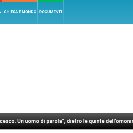
A
CHIESA E MONDO
DOCUMENTI
o di parola”, dietro le quinte dell’omonimo film di 