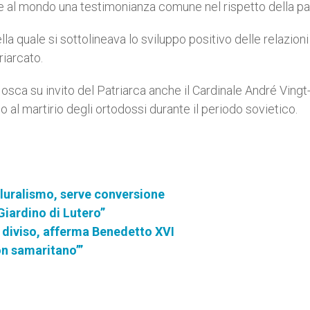
rire al mondo una testimonianza comune nel rispetto della p
lla quale si sottolineava lo sviluppo positivo delle relazioni
riarcato.
osca su invito del Patriarca anche il Cardinale André Vingt-
 al martirio degli ortodossi durante il periodo sovietico.
 pluralismo, serve conversione
 Giardino di Lutero”
o diviso, afferma Benedetto XVI
on samaritano’”