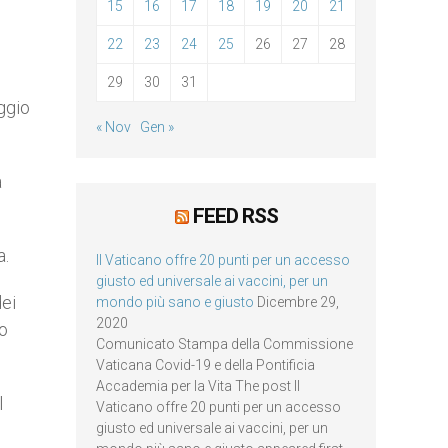
15
16
17
18
19
20
21
22
23
24
25
26
27
28
29
30
31
ggio
« Nov
Gen »
a
FEED RSS
a.
Il Vaticano offre 20 punti per un accesso
giusto ed universale ai vaccini, per un
dei
mondo più sano e giusto
Dicembre 29,
2020
no
Comunicato Stampa della Commissione
Vaticana Covid-19 e della Pontificia
Accademia per la Vita The post Il
l
Vaticano offre 20 punti per un accesso
giusto ed universale ai vaccini, per un