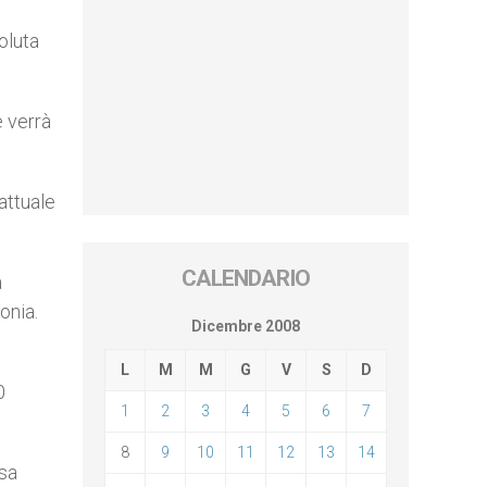
oluta
e verrà
’attuale
CALENDARIO
a
onia.
Dicembre 2008
L
M
M
G
V
S
D
0
1
2
3
4
5
6
7
8
9
10
11
12
13
14
esa