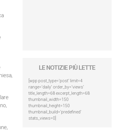
ca
e
e
LE NOTIZIE PIÙ LETTE
hiesa,
[wpp post_type='post' limit=4
range='daily' order_by='views'
title_length=68 excerpt_length=68
lare
thumbnail_width=150
no,
thumbnail_height=150
thumbnail_build='predefined'
stats_views=0]
one,