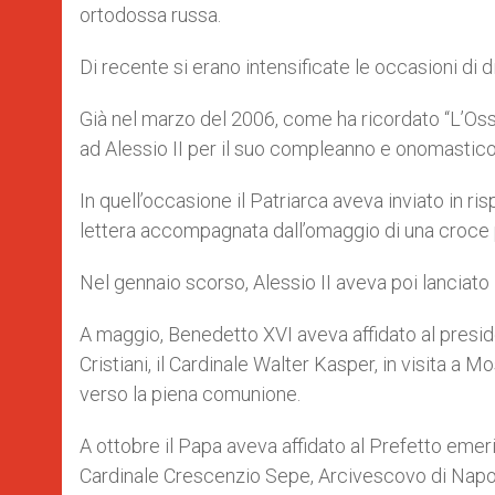
ortodossa russa.
Di recente si erano intensificate le occasioni di di
Già nel marzo del 2006, come ha ricordato “L’O
ad Alessio II per il suo compleanno e onomastico
In quell’occasione il Patriarca aveva inviato in r
lettera accompagnata dall’omaggio di una croce 
Nel gennaio scorso, Alessio II aveva poi lanciato 
A maggio, Benedetto XVI aveva affidato al preside
Cristiani, il Cardinale Walter Kasper, in visita a 
verso la piena comunione.
A ottobre il Papa aveva affidato al Prefetto emeri
Cardinale Crescenzio Sepe, Arcivescovo di Napoli,