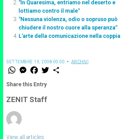
"In Quaresima, entriamo nel deserto e
lottiamo contro il male"
"Nessuna violenza, odio o sopruso può
chiudere il nostro cuore alla speranza"
L'arte della comunicazione nella coppia
SETTEMBRE 19, 2008 00:00
ARCHIVI
W
M
F
T
S
h
e
a
w
h
a
s
c
i
a
t
s
e
t
r
Share this Entry
s
e
b
t
e
A
n
o
e
p
g
o
r
ZENIT Staff
p
e
k
r
View all articles