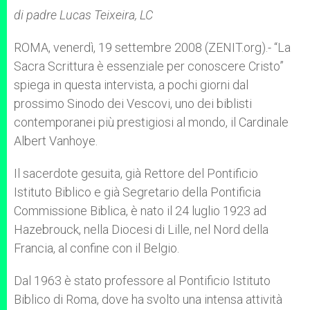
A
n
o
e
p
g
o
r
di padre Lucas Teixeira, LC
p
e
k
r
ROMA, venerdì, 19 settembre 2008 (ZENIT.org).- “La
Sacra Scrittura è essenziale per conoscere Cristo”
spiega in questa intervista, a pochi giorni dal
prossimo Sinodo dei Vescovi, uno dei biblisti
contemporanei più prestigiosi al mondo, il Cardinale
Albert Vanhoye.
Il sacerdote gesuita, già Rettore del Pontificio
Istituto Biblico e già Segretario della Pontificia
Commissione Biblica, è nato il 24 luglio 1923 ad
Hazebrouck, nella Diocesi di Lille, nel Nord della
Francia, al confine con il Belgio.
Dal 1963 è stato professore al Pontificio Istituto
Biblico di Roma, dove ha svolto una intensa attività