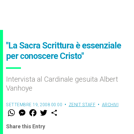
"La Sacra Scrittura è essenziale
per conoscere Cristo"
Intervista al Cardinale gesuita Albert
Vanhoye
SETTEMBRE 19, 2008 00:00
ZENIT STAFF
ARCHIVI
W
M
F
T
S
h
e
a
w
h
a
s
c
i
a
t
s
e
t
r
Share this Entry
s
e
b
t
e