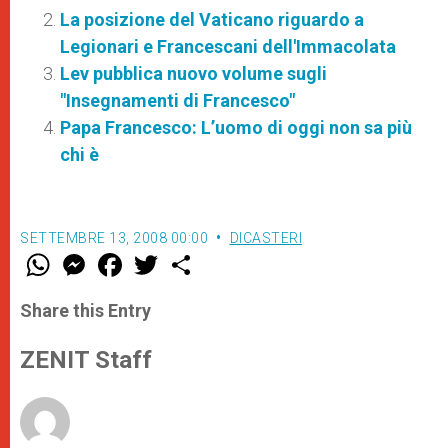
La posizione del Vaticano riguardo a
Legionari e Francescani dell'Immacolata
Lev pubblica nuovo volume sugli
"Insegnamenti di Francesco"
Papa Francesco: L’uomo di oggi non sa più
chi è
SETTEMBRE 13, 2008 00:00
DICASTERI
W
M
F
T
S
h
e
a
w
h
a
s
c
i
a
t
s
e
t
r
Share this Entry
s
e
b
t
e
A
n
o
e
p
g
o
r
ZENIT Staff
p
e
k
r