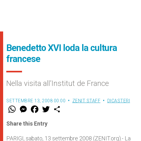
Benedetto XVI loda la cultura
francese
Nella visita all’Institut de France
SETTEMBRE 13, 2008 00:00
ZENIT STAFF
DICASTERI
W
M
F
T
S
h
e
a
w
h
a
s
c
i
a
t
s
e
t
r
Share this Entry
s
e
b
t
e
A
n
o
e
p
g
o
r
PARIGI, sabato, 13 settembre 2008 (ZENIT.org).- La