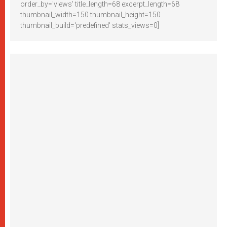
order_by='views' title_length=68 excerpt_length=68
thumbnail_width=150 thumbnail_height=150
thumbnail_build='predefined' stats_views=0]