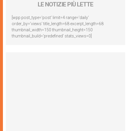
LE NOTIZIE PIÙ LETTE
[wpp post_type='post' limit=4 range='daily'
order_by='views' title_length=68 excerpt_length=68
thumbnail_width=150 thumbnail_height=150
thumbnail_build='predefined' stats_views=0]