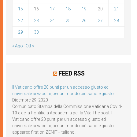
15
16
17
18
19
20
21
22
23
24
25
26
27
28
29
30
« Ago
Ott »
FEED RSS
Il Vaticano offre 20 punti per un accesso giusto ed
universale ai vaccini, per un mondo più sano e giusto
Dicembre 29, 2020
Comunicato Stampa della Commissione Vaticana Covid-
19 e della Pontificia Accademia per la Vita The post Il
Vaticano offre 20 punti per un accesso giusto ed
universale ai vaccini, per un mondo più sano e giusto
appeared first on ZENIT - Italiano.