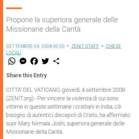
Propone la superiora generale delle
Missionarie della Carità
SETTEMBRE 04, 2008 00:00
ZENIT STAFF
CHIESE
LOCALI
W
M
F
T
S
h
e
a
w
h
a
s
c
i
a
t
s
e
t
r
Share this Entry
s
e
b
t
e
A
n
o
e
p
g
o
r
CITTA’ DEL VATICANO, giovedì, 4 settembre 2008
p
e
k
(ZENIT.org).- Per vincere la violenza di cui sono
r
vittime in queste settimane i cristiani in India, c’è
bisogno di autentici discepoli di Cristo, ha affermato
suor Mary Nirmala Joshi, superiora generale delle
Missionarie della Carità.