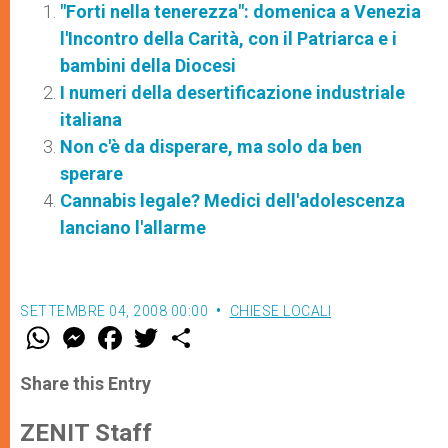
"Forti nella tenerezza": domenica a Venezia
l'Incontro della Carità, con il Patriarca e i
bambini della Diocesi
I numeri della desertificazione industriale
italiana
Non c'è da disperare, ma solo da ben
sperare
Cannabis legale? Medici dell'adolescenza
lanciano l'allarme
SETTEMBRE 04, 2008 00:00
CHIESE LOCALI
W
M
F
T
S
h
e
a
w
h
a
s
c
i
a
t
s
e
t
r
Share this Entry
s
e
b
t
e
A
n
o
e
p
g
o
r
ZENIT Staff
p
e
k