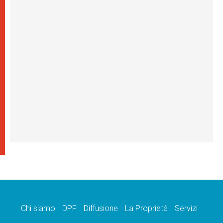
Chi siamo
DPF
Diffusione
La Proprietà
Servizi