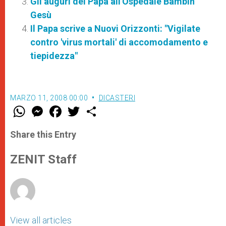
Gli auguri del Papa all'Ospedale Bambin
Gesù
Il Papa scrive a Nuovi Orizzonti: "Vigilate
contro 'virus mortali' di accomodamento e
tiepidezza"
MARZO 11, 2008 00:00
DICASTERI
W
M
F
T
S
h
e
a
w
h
a
s
c
i
a
t
s
e
t
r
Share this Entry
s
e
b
t
e
A
n
o
e
p
g
o
r
ZENIT Staff
p
e
k
r
View all articles