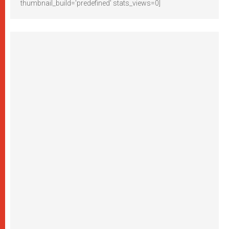
thumbnail_build='predefined' stats_views=0]