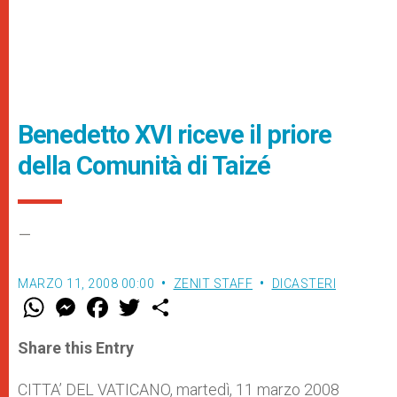
Benedetto XVI riceve il priore
della Comunità di Taizé
–
MARZO 11, 2008 00:00
ZENIT STAFF
DICASTERI
W
M
F
T
S
h
e
a
w
h
a
s
c
i
a
t
s
e
t
r
Share this Entry
s
e
b
t
e
A
n
o
e
p
g
o
r
CITTA’ DEL VATICANO, martedì, 11 marzo 2008