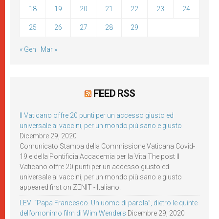
18
19
20
21
22
23
24
25
26
27
28
29
« Gen
Mar »
FEED RSS
Il Vaticano offre 20 punti per un accesso giusto ed
universale ai vaccini, per un mondo più sano e giusto
Dicembre 29, 2020
Comunicato Stampa della Commissione Vaticana Covid-
19 e della Pontificia Accademia per la Vita The post Il
Vaticano offre 20 punti per un accesso giusto ed
universale ai vaccini, per un mondo più sano e giusto
appeared first on ZENIT - Italiano.
LEV: “Papa Francesco. Un uomo di parola”, dietro le quinte
dell’omonimo film di Wim Wenders
Dicembre 29, 2020