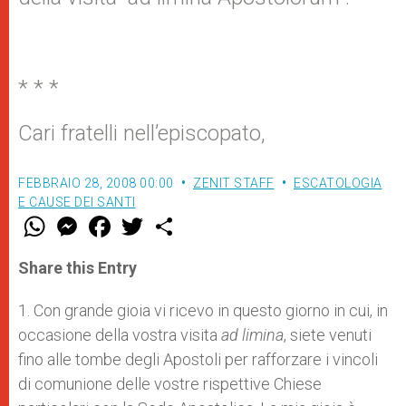
* * *
Cari fratelli nell’episcopato,
FEBBRAIO 28, 2008 00:00
ZENIT STAFF
ESCATOLOGIA
E CAUSE DEI SANTI
W
M
F
T
S
h
e
a
w
h
a
s
c
i
a
t
s
e
t
r
Share this Entry
s
e
b
t
e
A
n
o
e
p
g
o
r
1. Con grande gioia vi ricevo in questo giorno in cui, in
p
e
k
occasione della vostra visita
r
ad limina
, siete venuti
fino alle tombe degli Apostoli per rafforzare i vincoli
di comunione delle vostre rispettive Chiese