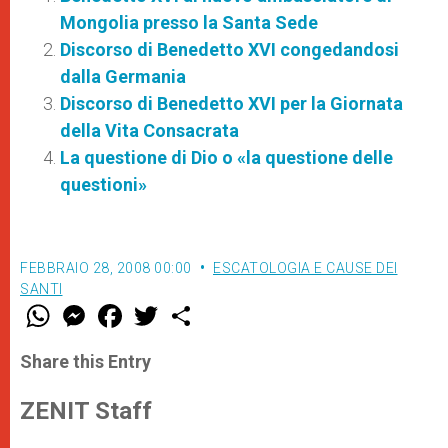
Mongolia presso la Santa Sede
Discorso di Benedetto XVI congedandosi
dalla Germania
Discorso di Benedetto XVI per la Giornata
della Vita Consacrata
La questione di Dio o «la questione delle
questioni»
FEBBRAIO 28, 2008 00:00
ESCATOLOGIA E CAUSE DEI
SANTI
W
M
F
T
S
h
e
a
w
h
a
s
c
i
a
t
s
e
t
r
Share this Entry
s
e
b
t
e
A
n
o
e
p
g
o
r
ZENIT Staff
p
e
k
r