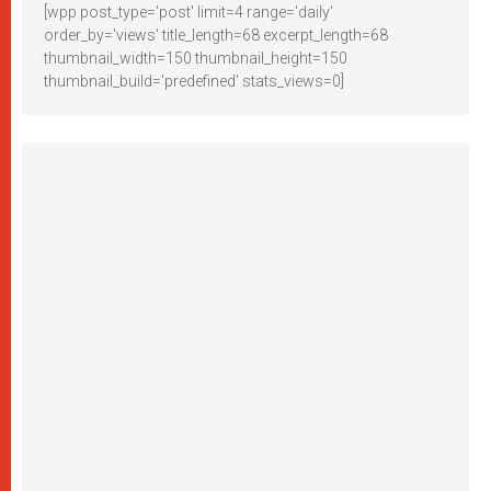
[wpp post_type='post' limit=4 range='daily'
order_by='views' title_length=68 excerpt_length=68
thumbnail_width=150 thumbnail_height=150
thumbnail_build='predefined' stats_views=0]