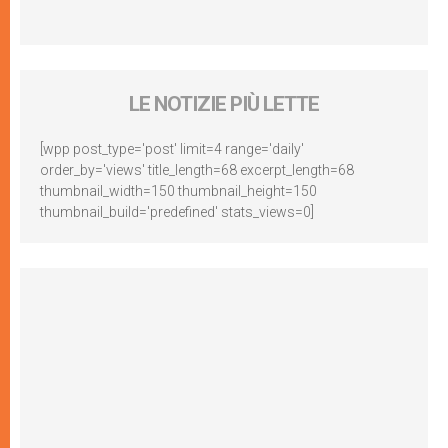
LE NOTIZIE PIÙ LETTE
[wpp post_type='post' limit=4 range='daily'
order_by='views' title_length=68 excerpt_length=68
thumbnail_width=150 thumbnail_height=150
thumbnail_build='predefined' stats_views=0]