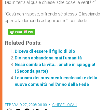
Dio in terra al quale chiese: ‘Che cos’è la verità?’”.
“Gesù non rispose, offrendo sé stesso. E lasciando
aperta la domanda ad ogni uomo”, conclude.
Related Posts:
Diceva di essere il figlio di Dio
Dio non abbandona mai l'umanità
Gesù cambia la vita… anche in spiaggia!
(Seconda parte)
I carismi dei movimenti ecclesiali e della
nuove comunità nell'Anno della Fede
FEBBRAIO 27, 2008 00:00
CHIESE LOCALI
W
M
F
T
S