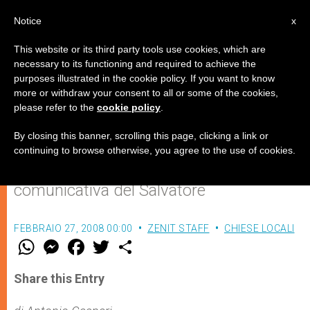
IT
Notice
x
This website or its third party tools use cookies, which are
necessary to its functioning and required to achieve the
purposes illustrated in the cookie policy. If you want to know
Gesù e la comunicazione della
more or withdraw your consent to all or some of the cookies,
please refer to the
cookie policy
.
rivoluzione cristiana
By closing this banner, scrolling this page, clicking a link or
continuing to browse otherwise, you agree to the use of cookies.
Una tesi di laurea spiega la rivoluzione
comunicativa del Salvatore
FEBBRAIO 27, 2008 00:00
ZENIT STAFF
CHIESE LOCALI
W
M
F
T
S
h
e
a
w
h
a
s
c
i
a
t
s
e
t
r
Share this Entry
s
e
b
t
e
A
n
o
e
p
g
o
r