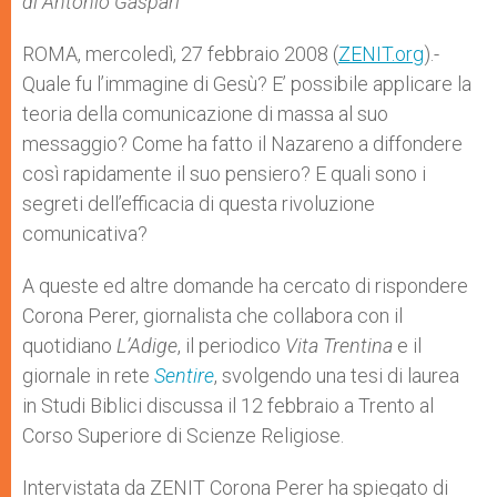
di Antonio Gaspari
p
e
k
r
ROMA, mercoledì, 27 febbraio 2008 (
ZENIT.org
).-
Quale fu l’immagine di Gesù? E’ possibile applicare la
teoria della comunicazione di massa al suo
messaggio? Come ha fatto il Nazareno a diffondere
così rapidamente il suo pensiero? E quali sono i
segreti dell’efficacia di questa rivoluzione
comunicativa?
A queste ed altre domande ha cercato di rispondere
Corona Perer, giornalista che collabora con il
quotidiano
L’Adige
, il periodico
Vita Trentina
e il
giornale in rete
Sentire
, svolgendo una tesi di laurea
in Studi Biblici discussa il 12 febbraio a Trento al
Corso Superiore di Scienze Religiose.
Intervistata da ZENIT Corona Perer ha spiegato di