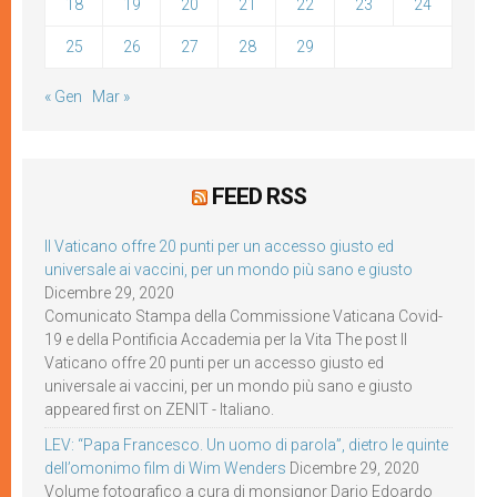
18
19
20
21
22
23
24
25
26
27
28
29
« Gen
Mar »
FEED RSS
Il Vaticano offre 20 punti per un accesso giusto ed
universale ai vaccini, per un mondo più sano e giusto
Dicembre 29, 2020
Comunicato Stampa della Commissione Vaticana Covid-
19 e della Pontificia Accademia per la Vita The post Il
Vaticano offre 20 punti per un accesso giusto ed
universale ai vaccini, per un mondo più sano e giusto
appeared first on ZENIT - Italiano.
LEV: “Papa Francesco. Un uomo di parola”, dietro le quinte
dell’omonimo film di Wim Wenders
Dicembre 29, 2020
Volume fotografico a cura di monsignor Dario Edoardo