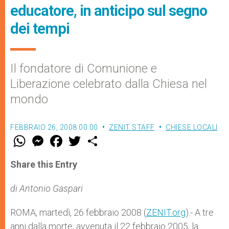
educatore, in anticipo sul segno
dei tempi
Il fondatore di Comunione e
Liberazione celebrato dalla Chiesa nel
mondo
FEBBRAIO 26, 2008 00:00
ZENIT STAFF
CHIESE LOCALI
W
M
F
T
S
h
e
a
w
h
a
s
c
i
a
t
s
e
t
r
Share this Entry
s
e
b
t
e
A
n
o
e
p
g
o
r
di Antonio Gaspari
p
e
k
r
ROMA, martedì, 26 febbraio 2008 (
ZENIT.org
).- A tre
anni dalla morte, avvenuta il 22 febbraio 2005, la