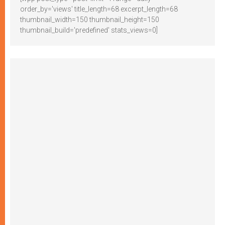
order_by='views' title_length=68 excerpt_length=68
thumbnail_width=150 thumbnail_height=150
thumbnail_build='predefined' stats_views=0]