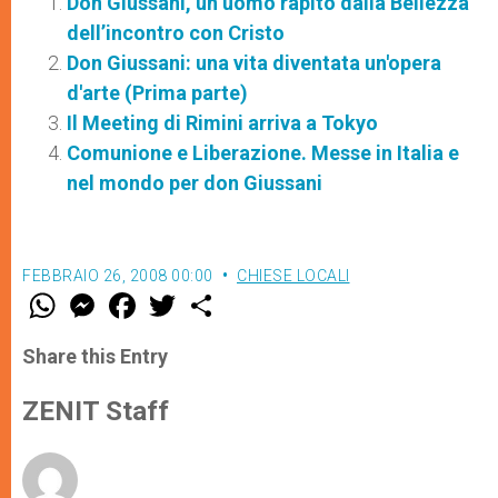
Don Giussani, un uomo rapito dalla Bellezza
dell’incontro con Cristo
Don Giussani: una vita diventata un'opera
d'arte (Prima parte)
Il Meeting di Rimini arriva a Tokyo
Comunione e Liberazione. Messe in Italia e
nel mondo per don Giussani
FEBBRAIO 26, 2008 00:00
CHIESE LOCALI
W
M
F
T
S
h
e
a
w
h
a
s
c
i
a
t
s
e
t
r
Share this Entry
s
e
b
t
e
A
n
o
e
p
g
o
r
ZENIT Staff
p
e
k
r