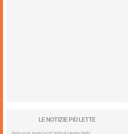
LE NOTIZIE PIÙ LETTE
[wpp post_type='post' limit=4 range='daily'