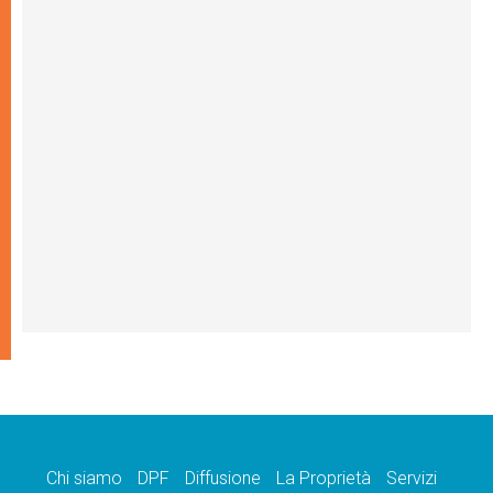
Chi siamo
DPF
Diffusione
La Proprietà
Servizi