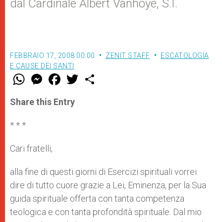
dal Cardinale Albert Vanhoye, S.I.
FEBBRAIO 17, 2008 00:00
ZENIT STAFF
ESCATOLOGIA
E CAUSE DEI SANTI
W
M
F
T
S
h
e
a
w
h
a
s
c
i
a
t
s
e
t
r
Share this Entry
s
e
b
t
e
A
n
o
e
p
g
o
r
* * *
p
e
k
r
Cari fratelli,
alla fine di questi giorni di Esercizi spirituali vorrei
dire di tutto cuore grazie a Lei, Eminenza, per la Sua
guida spirituale offerta con tanta competenza
teologica e con tanta profondità spirituale. Dal mio