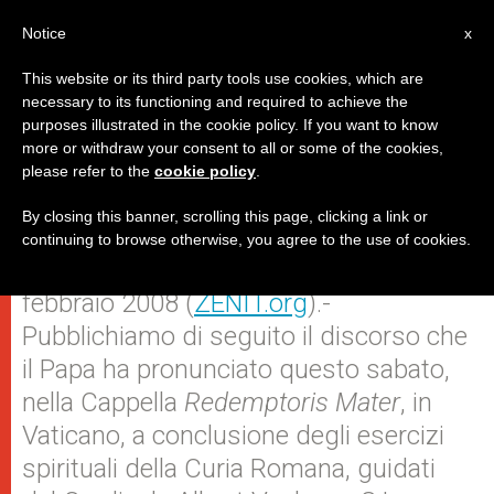
IT
Notice
x
This website or its third party tools use cookies, which are
necessary to its functioning and required to achieve the
purposes illustrated in the cookie policy. If you want to know
Discorso del Papa a conclusione
more or withdraw your consent to all or some of the cookies,
please refer to the
cookie policy
.
degli esercizi spirituali
By closing this banner, scrolling this page, clicking a link or
continuing to browse otherwise, you agree to the use of cookies.
CITTA’ DEL VATICANO, domenica, 17
febbraio 2008 (
ZENIT.org
).-
Pubblichiamo di seguito il discorso che
il Papa ha pronunciato questo sabato,
nella Cappella
Redemptoris Mater
, in
Vaticano, a conclusione degli esercizi
spirituali della Curia Romana, guidati