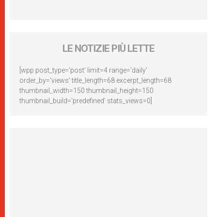
LE NOTIZIE PIÙ LETTE
[wpp post_type='post' limit=4 range='daily'
order_by='views' title_length=68 excerpt_length=68
thumbnail_width=150 thumbnail_height=150
thumbnail_build='predefined' stats_views=0]