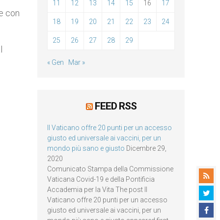
11
12
13
14
15
16
17
ne con
18
19
20
21
22
23
24
25
26
27
28
29
l
« Gen
Mar »
FEED RSS
Il Vaticano offre 20 punti per un accesso
giusto ed universale ai vaccini, per un
mondo più sano e giusto
Dicembre 29,
2020
Comunicato Stampa della Commissione
Vaticana Covid-19 e della Pontificia
Accademia per la Vita The post Il
Vaticano offre 20 punti per un accesso
giusto ed universale ai vaccini, per un