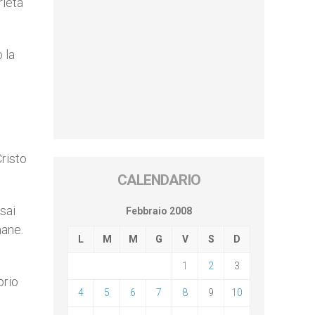
rietà
 la
Cristo
CALENDARIO
sai
Febbraio 2008
mane.
L
M
M
G
V
S
D
1
2
3
prio
4
5
6
7
8
9
10