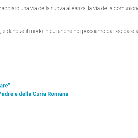
cciato una via della nuova alleanza, la via della comunio
nale, è dunque il modo in cui anche noi possiamo partecipare a
nare”
o Padre e della Curia Romana