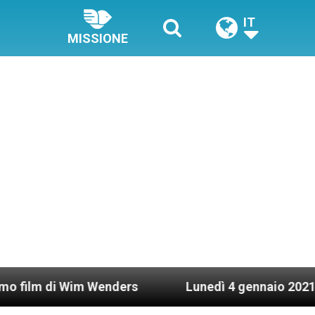
IT
MISSIONE
 Wim Wenders
Lunedì 4 gennaio 2021: Possesso c