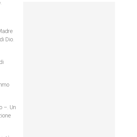
.
 Madre
di Dio.
di
sommo
o –. Un
zione