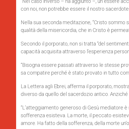
“Nel caso inverso – ha aggiunto –, un essere acc
con noi, non potrebbe essere il nostro sacerdote
Nella sua seconda meditazione, “Cristo sommo sac
qualità della misericordia, che in Cristo è permea
Secondo il porporato, non si tratta “del sentimen
capacità acquisita attraverso l’esperienza person
“Bisogna essere passati attraverso le stesse prov
sa compatire perché è stato provato in tutto com
La Lettera agli Ebrei, afferma il porporato, most
diverso da quello del sacerdozio antico. Anziché se
“L’atteggiamento generoso di Gesù mediatore è s
sofferenza esisteva. La morte, il peccato esiste
amore. Ha fatto della sofferenza, della morte un