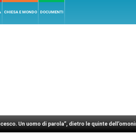
A
CHIESA E MONDO
DOCUMENTI
mo di parola”, dietro le quinte dell’omonimo film di