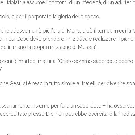
idolatria assume i contorni di un’infedeltà, di un adulterio
olo, è per il porporato la gloria dello sposo.
e adesso non è più l’ora di Maria, cioè il tempo in cui la
ora in cui Gesù deve prendere l’iniziativa e realizzare il piano 
re in mano la propria missione di Messia”.
azioni di martedì mattina: “Cristo sommo sacerdote degno 
”.
che Gesù si è reso in tutto simile ai fratelli per divenire 
essariamente insieme per fare un sacerdote – ha osservat
 accreditato presso Dio, non potrebbe esercitare la media