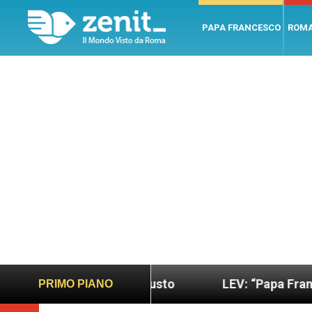
PAPA FRANCESCO
ROM
o più sano e giusto
LEV: “Papa Francesco. Un uo
PRIMO PIANO