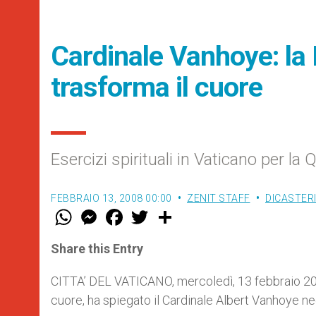
Cardinale Vanhoye: la 
trasforma il cuore
Esercizi spirituali in Vaticano per la
FEBBRAIO 13, 2008 00:00
ZENIT STAFF
DICASTER
W
M
F
T
S
h
e
a
w
h
a
s
c
i
a
t
s
e
t
r
Share this Entry
s
e
b
t
e
A
n
o
e
p
g
o
r
CITTA’ DEL VATICANO, mercoledì, 13 febbraio 20
p
e
k
cuore, ha spiegato il Cardinale Albert Vanhoye neg
r