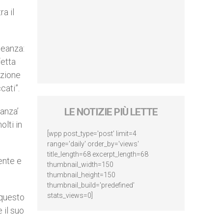
a il
leanza:
fetta
azione
cati”.
eanza’
LE NOTIZIE PIÙ LETTE
lti in
[wpp post_type='post' limit=4
range='daily' order_by='views'
title_length=68 excerpt_length=68
ente e
thumbnail_width=150
thumbnail_height=150
thumbnail_build='predefined'
stats_views=0]
 questo
 il suo