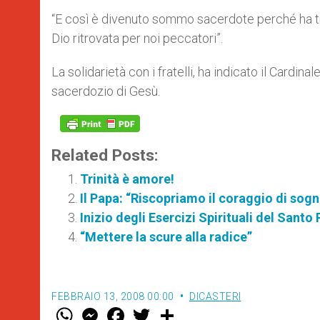
“E così è divenuto sommo sacerdote perché ha tra
Dio ritrovata per noi peccatori”.
La solidarietà con i fratelli, ha indicato il Cardi
sacerdozio di Gesù.
Related Posts:
Trinità è amore!
Il Papa: “Riscopriamo il coraggio di sog
Inizio degli Esercizi Spirituali del Sant
“Mettere la scure alla radice”
FEBBRAIO 13, 2008 00:00
DICASTERI
W
M
F
T
S