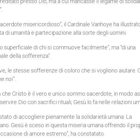
reditato presso Dio, ma a cui mancasse il legame di solida
”.
erdote misericordioso”, il Cardinale Vanhoye ha illustrato
ta di umanità e partecipazione alla sorte degli uomini.
to superficiale di chi si commuove facilmente”, ma “di una
ale della sofferenza”.
e, le stesse sofferenze di coloro che si vogliono aiutare. 
e noi”.
ra che Cristo è il vero e unico sommo sacerdote, in modo as
rvire Dio con sacrifici rituali, Gesù lo fa nelle relazioni u
tato di accogliere pienamente la solidarietà umana. La
vano. Gesù è sceso in questa miseria umana offrendo il pro
’occasione di amore estremo”, ha constatato.