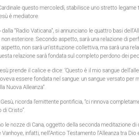
 Cardinale questo mercoledì, stabilisce uno stretto legame tr
Gesù è mediatore.
alla “Radio Vaticana”, si annunciano le quattro basi dell’Al
e non esteriore. Secondo aspetto, sarà una relazione di per
aspetto, non sarà un’istituzione collettiva, ma sarà una rel
uesta relazione sarà fondata sul completo perdono dei pec
Gesù prende il calice e dice: ‘Questo è il mio sangue dell’all
 doveva essere fondata nel sangue: un sangue versato per mo
la Nuova Alleanza”.
Gesù, ricorda l’emittente pontificia, “ci rinnova completam
di Cristo”.
rano le nozze di Cana, oggetto della seconda meditazione di
Vanhoye, infatti, nell’Antico Testamento l’Alleanza tra Dio e