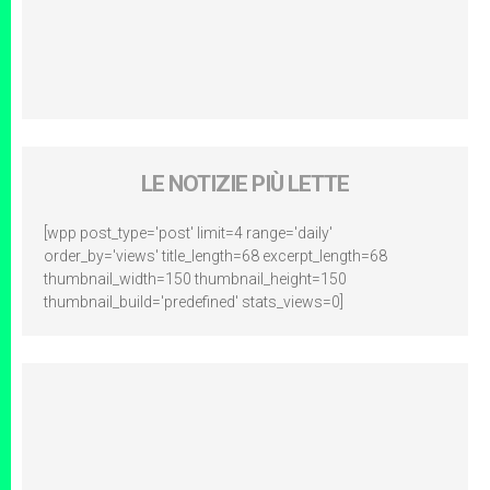
LE NOTIZIE PIÙ LETTE
[wpp post_type='post' limit=4 range='daily'
order_by='views' title_length=68 excerpt_length=68
thumbnail_width=150 thumbnail_height=150
thumbnail_build='predefined' stats_views=0]