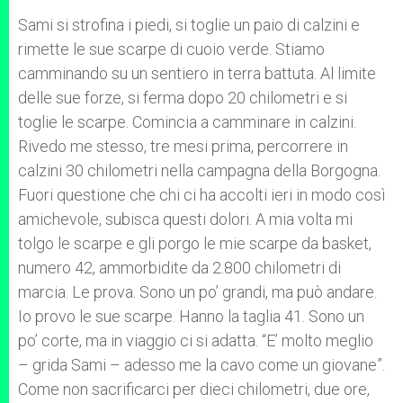
Sami si strofina i piedi, si toglie un paio di calzini e
rimette le sue scarpe di cuoio verde. Stiamo
camminando su un sentiero in terra battuta. Al limite
delle sue forze, si ferma dopo 20 chilometri e si
toglie le scarpe. Comincia a camminare in calzini.
Rivedo me stesso, tre mesi prima, percorrere in
calzini 30 chilometri nella campagna della Borgogna.
Fuori questione che chi ci ha accolti ieri in modo così
amichevole, subisca questi dolori. A mia volta mi
tolgo le scarpe e gli porgo le mie scarpe da basket,
numero 42, ammorbidite da 2.800 chilometri di
marcia. Le prova. Sono un po’ grandi, ma può andare.
Io provo le sue scarpe. Hanno la taglia 41. Sono un
po’ corte, ma in viaggio ci si adatta. “E’ molto meglio
– grida Sami – adesso me la cavo come un giovane”.
Come non sacrificarci per dieci chilometri, due ore,