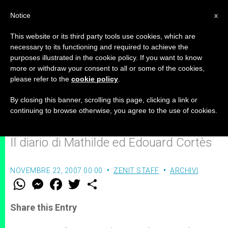
IT
Notice
x
This website or its third party tools use cookies, which are
necessary to its functioning and required to achieve the
purposes illustrated in the cookie policy. If you want to know
A piedi da Parigi a
more or withdraw your consent to all or some of the cookies,
please refer to the
cookie policy
.
Gerusalemme, in luna di miele
(Parte III)
By closing this banner, scrolling this page, clicking a link or
continuing to browse otherwise, you agree to the use of cookies.
Il diario di Mathilde ed Edouard Cortès
NOVEMBRE 22, 2007 00:00
ZENIT STAFF
ARCHIVI
W
M
F
T
S
h
e
a
w
h
a
s
c
i
a
t
s
e
t
r
Share this Entry
s
e
b
t
e
A
n
o
e