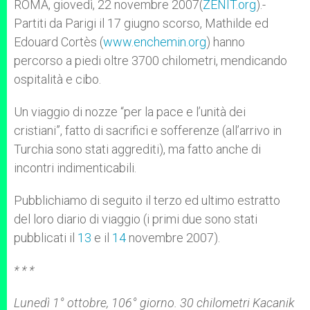
p
g
o
r
ROMA, giovedì, 22 novembre 2007(
ZENIT.org
).-
p
e
k
Partiti da Parigi il 17 giugno scorso, Mathilde ed
r
Edouard Cortès (
www.enchemin.org
) hanno
percorso a piedi oltre 3700 chilometri, mendicando
ospitalità e cibo.
Un viaggio di nozze “per la pace e l’unità dei
cristiani”, fatto di sacrifici e sofferenze (all’arrivo in
Turchia sono stati aggrediti), ma fatto anche di
incontri indimenticabili.
Pubblichiamo di seguito il terzo ed ultimo estratto
del loro diario di viaggio (i primi due sono stati
pubblicati il
13
e il
14
novembre 2007).
* * *
Lunedì 1° ottobre, 106° giorno. 30 chilometri Kacanik