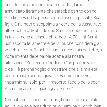
quando abbiamo cominciato gli addii, lui ha
annunciato fieramente che sarebbe partito con noi.
Suo figlio Farid ha pensato che fosse impazzito. Sua
figlia Ginameth è scoppiata a ridere ed ha sussurrato
all’orecchio di Mathilde che Sami sarebbe rientrato
in taxi a meno di cinque chilometri. A 70 anni, Sami
non ascolta le lamentele dei suoi, che considera già
vecchi di testa. Benché il suo francese sia perfetto, a
volte inventa delle parole adatte alla nostra
situazione. “Se vengo a ‘pedonare’ un po’ con voi –
dice – è perché voglio dimostrare che alla mia età
sono rimasto ancora giovane. Faccio come voi,
risparmio sui soldi per il trasporto, faccio dello sport.
A camminare ci si guadagna sempre”.
Nonostante i suoi capelli grigi, la sua statura affilata
ed il suo viso a lama di coltello, Sami ha gli occhi ben