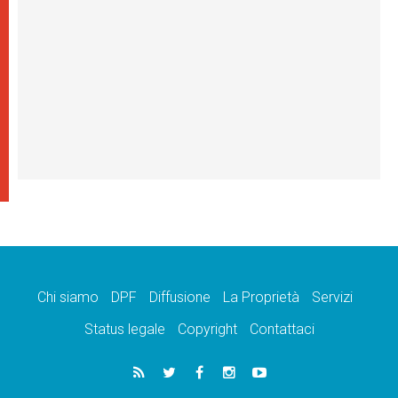
Chi siamo
DPF
Diffusione
La Proprietà
Servizi
Status legale
Copyright
Contattaci