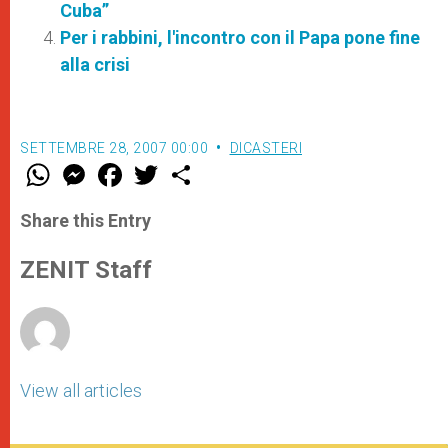
Cuba”
Per i rabbini, l'incontro con il Papa pone fine
alla crisi
SETTEMBRE 28, 2007 00:00
DICASTERI
W
M
F
T
S
h
e
a
w
h
a
s
c
i
a
t
s
e
t
r
Share this Entry
s
e
b
t
e
A
n
o
e
p
g
o
r
ZENIT Staff
p
e
k
r
View all articles