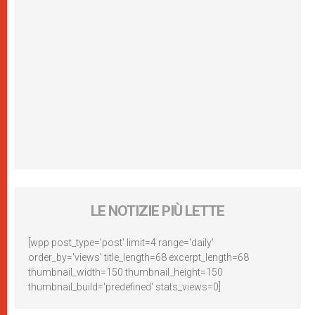
LE NOTIZIE PIÙ LETTE
[wpp post_type='post' limit=4 range='daily'
order_by='views' title_length=68 excerpt_length=68
thumbnail_width=150 thumbnail_height=150
thumbnail_build='predefined' stats_views=0]