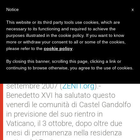
IT
Notice
x
This website or its third party tools use cookies, which are
necessary to its functioning and required to achieve the
purposes illustrated in the cookie policy. If you want to know
Benedetto XVI si congeda da
more or withdraw your consent to all or some of the cookies,
please refer to the
cookie policy
.
Castel Gandolfo
By closing this banner, scrolling this page, clicking a link or
continuing to browse otherwise, you agree to the use of cookies.
CITTA’ DEL VATICANO, venerdì, 28
settembre 2007 (
ZENIT.org
).-
Benedetto XVI ha salutato questo
venerdì le comunità di Castel Gandolfo
in previsione del suo rientro in
Vaticano, il 3 ottobre, dopo oltre due
mesi di permanenza nella residenza