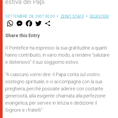
estiva dei Papi.
SETTEMBRE 28, 2007 00:00
ZENIT STAFF
DICASTERI
W
M
F
T
S
h
e
a
w
h
a
s
c
i
a
t
s
e
t
r
Share this Entry
s
e
b
t
e
A
n
o
e
p
g
o
r
Il Pontefice ha espresso la sua gratitudine a quanti
p
e
k
hanno contribuito, in vario modo, a rendere “salutare
r
e distensivo” il suo soggiorno estivo.
“A ciascuno vorrei dire: il Papa conta sul vostro
sostegno spirituale, e vi accompagna con la sua
preghiera, perché possiate aderire con costante
generosità, alla esigente chiamata alla perfezione
evangelica, per servire in letizia e dedizione il
Signore e i fratelli”.