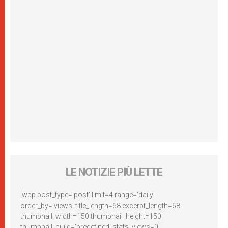
LE NOTIZIE PIÙ LETTE
[wpp post_type='post' limit=4 range='daily'
order_by='views' title_length=68 excerpt_length=68
thumbnail_width=150 thumbnail_height=150
thumbnail_build='predefined' stats_views=0]