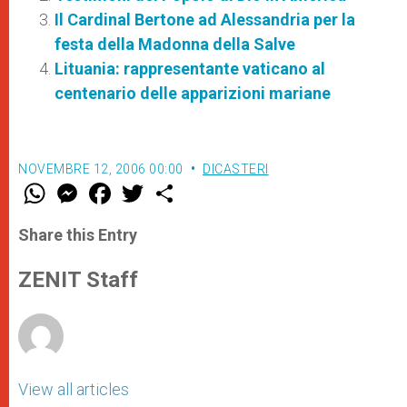
Il Cardinal Bertone ad Alessandria per la
festa della Madonna della Salve
Lituania: rappresentante vaticano al
centenario delle apparizioni mariane
NOVEMBRE 12, 2006 00:00
DICASTERI
W
M
F
T
S
h
e
a
w
h
a
s
c
i
a
t
s
e
t
r
Share this Entry
s
e
b
t
e
A
n
o
e
p
g
o
r
ZENIT Staff
p
e
k
r
View all articles