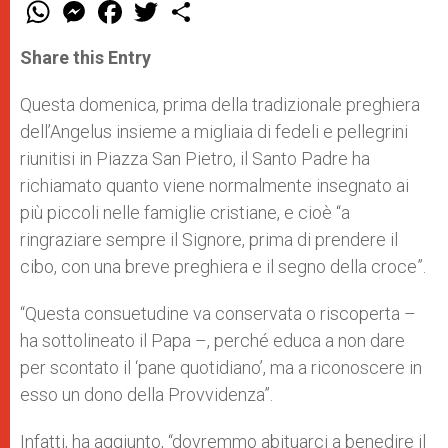
W
M
F
T
S
h
e
a
w
h
a
s
c
i
a
t
s
e
t
r
Share this Entry
s
e
b
t
e
A
n
o
e
p
g
o
r
Questa domenica, prima della tradizionale preghiera
p
e
k
dell’Angelus insieme a migliaia di fedeli e pellegrini
r
riunitisi in Piazza San Pietro, il Santo Padre ha
richiamato quanto viene normalmente insegnato ai
più piccoli nelle famiglie cristiane, e cioè “a
ringraziare sempre il Signore, prima di prendere il
cibo, con una breve preghiera e il segno della croce”.
“Questa consuetudine va conservata o riscoperta –
ha sottolineato il Papa –, perché educa a non dare
per scontato il ‘pane quotidiano’, ma a riconoscere in
esso un dono della Provvidenza”.
Infatti, ha aggiunto, “dovremmo abituarci a benedire il