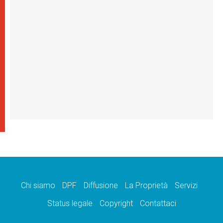
Chi siamo
DPF
Diffusione
La Proprietà
Servizi
Status legale
Copyright
Contattaci