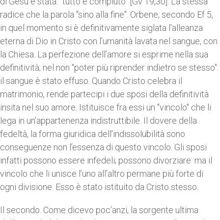
di Gesù è stata: "tutto è compiuto" [Gv 19,30]. La stessa
radice che la parola "sino alla fine". Orbene, secondo Ef 5,
in quel momento si è definitivamente siglata l’alleanza
eterna di Dio in Cristo con l’umanità lavata nel sangue, con
la Chiesa. La perfezione dell’amore si esprime nella sua
definitività; nel non "poter più riprender indietro se stesso":
il sangue è stato effuso. Quando Cristo celebra il
matrimonio, rende partecipi i due sposi della definitività
insita nel suo amore. Istituisce fra essi un "vincolo" che li
lega in un’appartenenza indistruttibile. Il dovere della
fedeltà, la forma giuridica dell’indissolubilità sono
conseguenze non l’essenza di questo vincolo. Gli sposi
infatti possono essere infedeli; possono divorziare: ma il
vincolo che li unisce l’uno all’altro permane più forte di
ogni divisione. Esso è stato istituito da Cristo stesso.
Il secondo. Come dicevo poc’anzi, la sorgente ultima