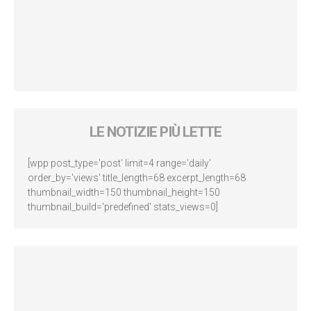
LE NOTIZIE PIÙ LETTE
[wpp post_type='post' limit=4 range='daily'
order_by='views' title_length=68 excerpt_length=68
thumbnail_width=150 thumbnail_height=150
thumbnail_build='predefined' stats_views=0]