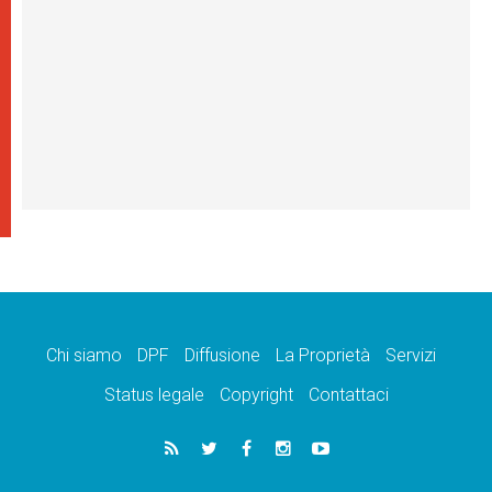
Chi siamo
DPF
Diffusione
La Proprietà
Servizi
Status legale
Copyright
Contattaci