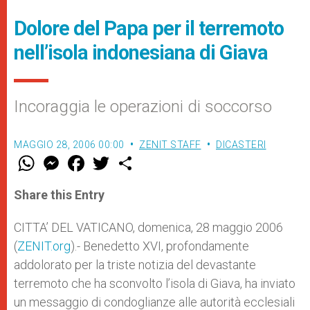
Dolore del Papa per il terremoto
nell’isola indonesiana di Giava
Incoraggia le operazioni di soccorso
MAGGIO 28, 2006 00:00
ZENIT STAFF
DICASTERI
W
M
F
T
S
h
e
a
w
h
a
s
c
i
a
t
s
e
t
r
Share this Entry
s
e
b
t
e
A
n
o
e
p
g
o
r
CITTA’ DEL VATICANO, domenica, 28 maggio 2006
p
e
k
(
ZENIT.org
r
).- Benedetto XVI, profondamente
addolorato per la triste notizia del devastante
terremoto che ha sconvolto l’isola di Giava, ha inviato
un messaggio di condoglianze alle autorità ecclesiali