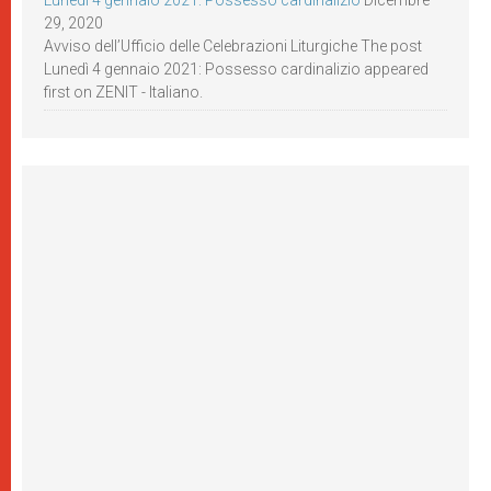
Lunedì 4 gennaio 2021: Possesso cardinalizio
Dicembre
29, 2020
Avviso dell’Ufficio delle Celebrazioni Liturgiche The post
Lunedì 4 gennaio 2021: Possesso cardinalizio appeared
first on ZENIT - Italiano.