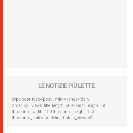
LE NOTIZIE PIÙ LETTE
[wpp post_type='post' limit=4 range='daily'
order_by='views' title_length=68 excerpt_length=68
thumbnail_width=150 thumbnail_height=150
thumbnail_build='predefined' stats_views=0]