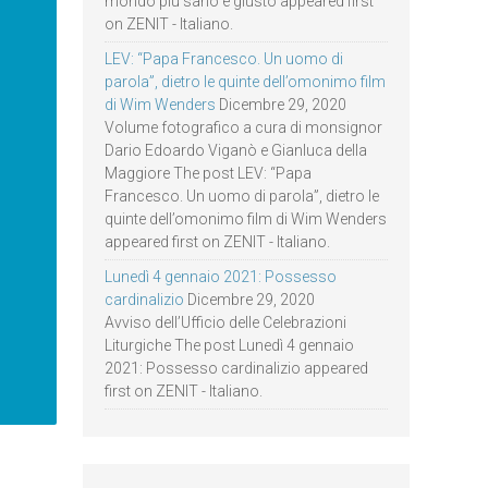
mondo più sano e giusto appeared first
on ZENIT - Italiano.
LEV: “Papa Francesco. Un uomo di
parola”, dietro le quinte dell’omonimo film
di Wim Wenders
Dicembre 29, 2020
Volume fotografico a cura di monsignor
Dario Edoardo Viganò e Gianluca della
Maggiore The post LEV: “Papa
Francesco. Un uomo di parola”, dietro le
quinte dell’omonimo film di Wim Wenders
appeared first on ZENIT - Italiano.
Lunedì 4 gennaio 2021: Possesso
cardinalizio
Dicembre 29, 2020
Avviso dell’Ufficio delle Celebrazioni
Liturgiche The post Lunedì 4 gennaio
2021: Possesso cardinalizio appeared
first on ZENIT - Italiano.