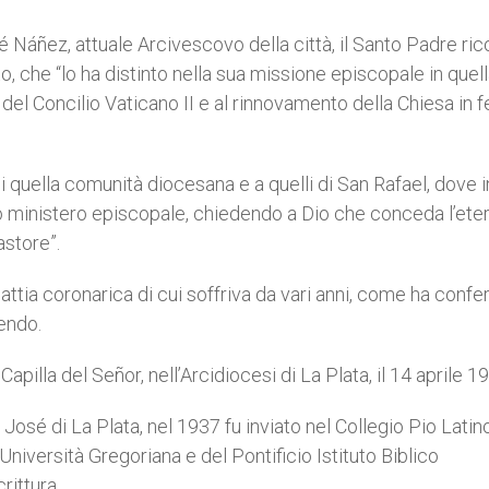
 Náñez, attuale Arcivescovo della città, il Santo Padre ric
o, che “lo ha distinto nella sua missione episcopale in quel
 del Concilio Vaticano II e al rinnovamento della Chiesa in f
di quella comunità diocesana e a quelli di San Rafael, dove i
o ministero episcopale, chiedendo a Dio che conceda l’ete
astore”.
lattia coronarica di cui soffriva da vari anni, come ha conf
iendo.
apilla del Señor, nell’Arcidiocesi di La Plata, il 14 aprile 1
osé di La Plata, nel 1937 fu inviato nel Collegio Pio Latin
Università Gregoriana e del Pontificio Istituto Biblico
rittura.