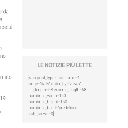
orda
la
edeltà
n
rno
LE NOTIZIE PIÙ LETTE
ermato
[wpp post_type='post' limit=4
range='daily' order_by='views'
title_length=68 excerpt_length=68
thumbnail_width=150
919.
thumbnail_height=150
thumbnail_build='predefined'
o
stats_views=0]