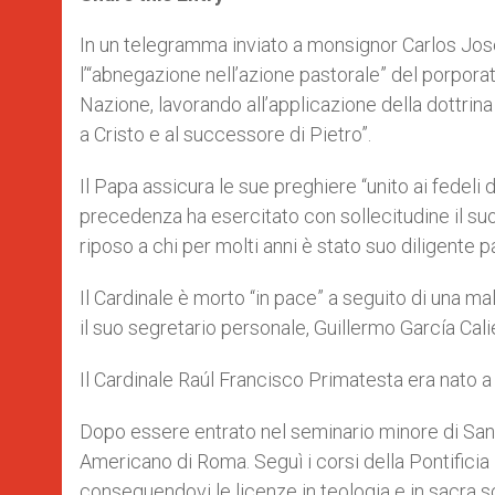
s
e
b
t
e
A
n
o
e
p
g
o
r
In un telegramma inviato a monsignor Carlos José
p
e
k
l’“abnegazione nell’azione pastorale” del porporat
r
Nazione, lavorando all’applicazione della dottrina
a Cristo e al successore di Pietro”.
Il Papa assicura le sue preghiere “unito ai fedeli 
precedenza ha esercitato con sollecitudine il su
riposo a chi per molti anni è stato suo diligente p
Il Cardinale è morto “in pace” a seguito di una ma
il suo segretario personale, Guillermo García Cal
Il Cardinale Raúl Francisco Primatesta era nato a C
Dopo essere entrato nel seminario minore di San J
Americano di Roma. Seguì i corsi della Pontificia 
conseguendovi le licenze in teologia e in sacra sc