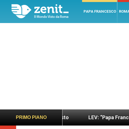
PAPA FRANCESCO
ROM
più sano e giusto
LEV: “Papa Francesco. Un uom
PRIMO PIANO