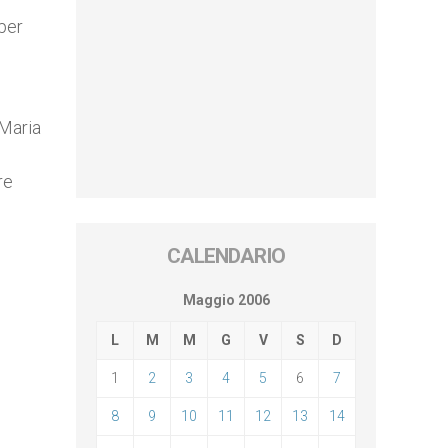
per
 Maria
re
CALENDARIO
Maggio 2006
L
M
M
G
V
S
D
1
2
3
4
5
6
7
8
9
10
11
12
13
14