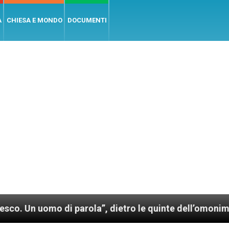
A
CHIESA E MONDO
DOCUMENTI
o di parola”, dietro le quinte dell’omonimo film di W