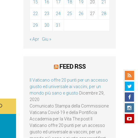
15
16
17
18
19
20
21
22
23
24
25
26
27
28
29
30
31
« Apr
Giu »
FEED RSS
Il Vaticano offre 20 punti per un accesso
giusto ed universale ai vaccini, per un
mondo più sano e giusto
Dicembre 29,
2020
Comunicato Stampa della Commissione
Vaticana Covid-19 e della Pontificia
Accademia per la Vita The post Il
Vaticano offre 20 punti per un accesso
giusto ed universale ai vaccini, per un