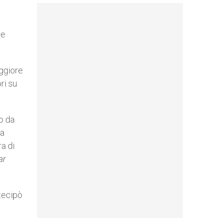
re
aggiore
ri su
to da
la
ra di
ar
rtecipò