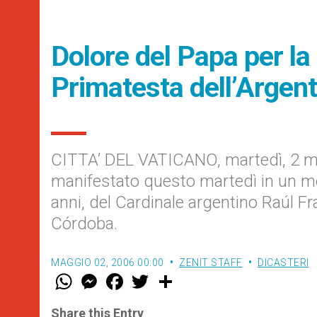
Dolore del Papa per la
Primatesta dell’Argent
CITTA’ DEL VATICANO, martedì, 2 m
manifestato questo martedì in un mes
anni, del Cardinale argentino Raúl F
Córdoba.
MAGGIO 02, 2006 00:00
ZENIT STAFF
DICASTERI
W
M
F
T
S
h
e
a
w
h
a
s
c
i
a
t
s
e
t
r
Share this Entry