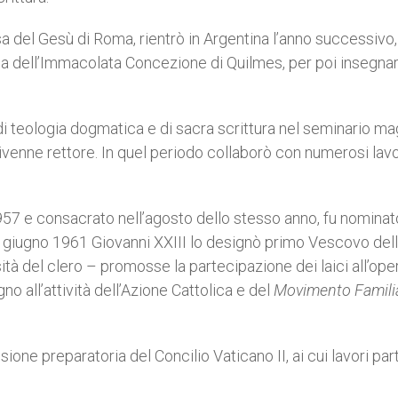
a del Gesù di Roma, rientrò in Argentina l’anno successivo,
hia dell’Immacolata Concezione di Quilmes, per poi insegna
i teologia dogmatica e di sacra scrittura nel seminario m
ivenne rettore. In quel periodo collaborò con numerosi lavo
 1957 e consacrato nell’agosto dello stesso anno, fu nomina
 12 giugno 1961 Giovanni XXIII lo designò primo Vescovo del
ità del clero – promosse la partecipazione dei laici all’ope
o all’attività dell’Azione Cattolica e del
Movimento Famili
ione preparatoria del Concilio Vaticano II, ai cui lavori pa