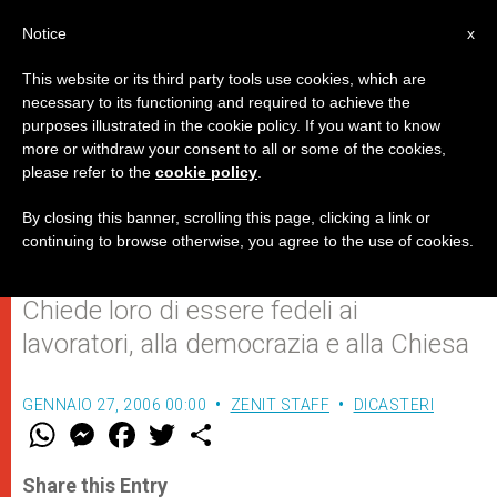
IT
Notice
x
This website or its third party tools use cookies, which are
necessary to its functioning and required to achieve the
purposes illustrated in the cookie policy. If you want to know
Benedetto XVI riceve in udienza
more or withdraw your consent to all or some of the cookies,
please refer to the
cookie policy
.
le ACLI nel sessantesimo
anniversario di fondazione
By closing this banner, scrolling this page, clicking a link or
continuing to browse otherwise, you agree to the use of cookies.
Chiede loro di essere fedeli ai
lavoratori, alla democrazia e alla Chiesa
GENNAIO 27, 2006 00:00
ZENIT STAFF
DICASTERI
W
M
F
T
S
h
e
a
w
h
a
s
c
i
a
t
s
e
t
r
Share this Entry
s
e
b
t
e