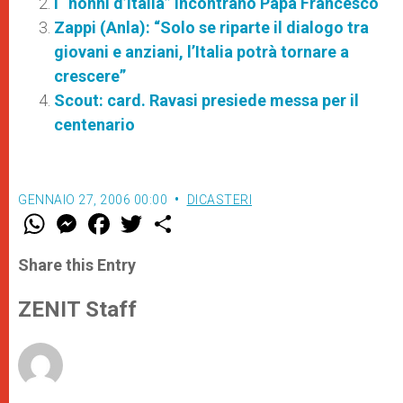
I “nonni d’Italia” incontrano Papa Francesco
Zappi (Anla): “Solo se riparte il dialogo tra
giovani e anziani, l’Italia potrà tornare a
crescere”
Scout: card. Ravasi presiede messa per il
centenario
GENNAIO 27, 2006 00:00
DICASTERI
W
M
F
T
S
h
e
a
w
h
a
s
c
i
a
t
s
e
t
r
Share this Entry
s
e
b
t
e
A
n
o
e
p
g
o
r
ZENIT Staff
p
e
k
r