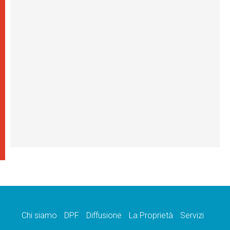
Chi siamo
DPF
Diffusione
La Proprietà
Servizi