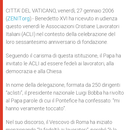
A
n
o
e
p
g
o
r
CITTA’ DEL VATICANO, venerdì, 27 gennaio 2006
p
e
k
(
ZENIT.org
r
).- Benedetto XVI ha ricevuto in udienza
questo venerdì le Associazioni Cristiane Lavoratori
Italiani (ACLI) nel contesto della celebrazione del
loro sessantesimo anniversario di fondazione.
Seguendo il carisma di questa istituzione, il Papa ha
invitato le ACLI ad essere fedeli ai lavoratori, alla
democrazia e alla Chiesa.
In nome della delegazione, formata da 250 dirigenti
“aclisti”, il presidente nazionale Luigi Bobba ha rivolto
al Papa parole di cui il Pontefice ha confessato: “mi
hanno veramente toccato”.
Nel suo discorso, il Vescovo di Roma ha iniziato
menzionando “la fedeltà ai lavoratori”, perché “è la