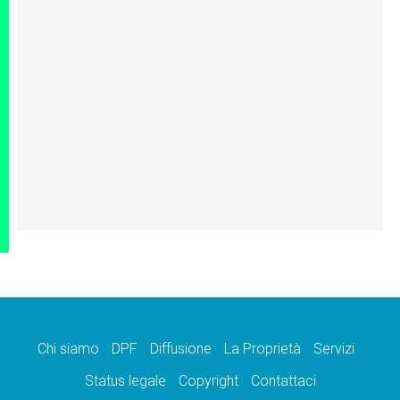
Chi siamo
DPF
Diffusione
La Proprietà
Servizi
Status legale
Copyright
Contattaci