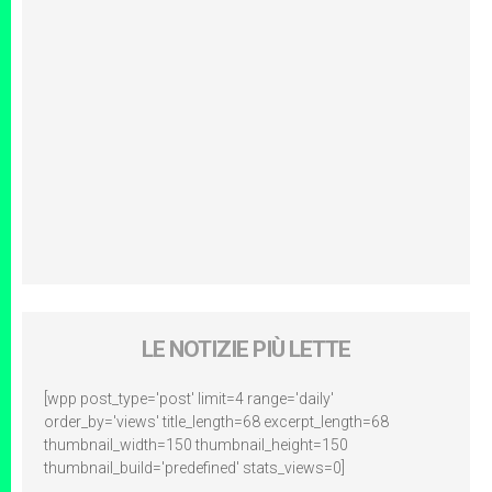
LE NOTIZIE PIÙ LETTE
[wpp post_type='post' limit=4 range='daily'
order_by='views' title_length=68 excerpt_length=68
thumbnail_width=150 thumbnail_height=150
thumbnail_build='predefined' stats_views=0]