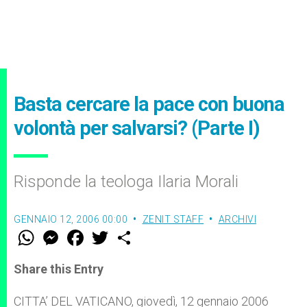
Basta cercare la pace con buona
volontà per salvarsi? (Parte I)
Risponde la teologa Ilaria Morali
GENNAIO 12, 2006 00:00
ZENIT STAFF
ARCHIVI
W
M
F
T
S
h
e
a
w
h
a
s
c
i
a
t
s
e
t
r
Share this Entry
s
e
b
t
e
A
n
o
e
p
g
o
r
CITTA’ DEL VATICANO, giovedì, 12 gennaio 2006