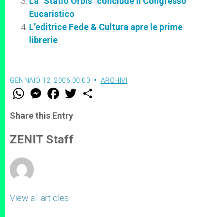
La "Statio Orbis" conclude il Congresso
Eucaristico
L’editrice Fede & Cultura apre le prime
librerie
GENNAIO 12, 2006 00:00
ARCHIVI
W
M
F
T
S
h
e
a
w
h
a
s
c
i
a
t
s
e
t
r
Share this Entry
s
e
b
t
e
A
n
o
e
p
g
o
r
ZENIT Staff
p
e
k
r
View all articles