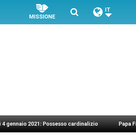
IT
MISSIONE
2021: Possesso cardinalizio
Papa Francesco: M