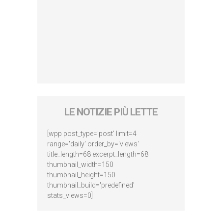
LE NOTIZIE PIÙ LETTE
[wpp post_type='post' limit=4
range='daily' order_by='views'
title_length=68 excerpt_length=68
thumbnail_width=150
thumbnail_height=150
thumbnail_build='predefined'
stats_views=0]