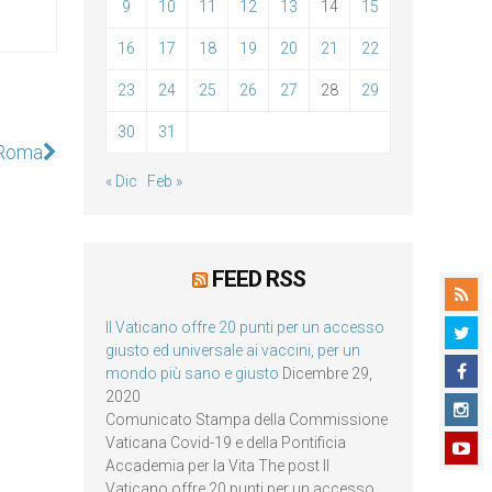
9
10
11
12
13
14
15
16
17
18
19
20
21
22
23
24
25
26
27
28
29
30
31
i Roma
« Dic
Feb »
FEED RSS
Il Vaticano offre 20 punti per un accesso
giusto ed universale ai vaccini, per un
mondo più sano e giusto
Dicembre 29,
2020
Comunicato Stampa della Commissione
Vaticana Covid-19 e della Pontificia
Accademia per la Vita The post Il
Vaticano offre 20 punti per un accesso