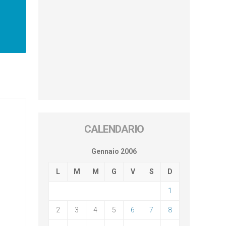
CALENDARIO
Gennaio 2006
L
M
M
G
V
S
D
1
2
3
4
5
6
7
8