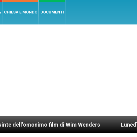
A
CHIESA E MONDO
DOCUMENTI
’omonimo film di Wim Wenders
Lunedì 4 gennaio 