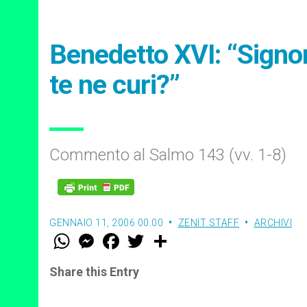
Benedetto XVI: “Signo
te ne curi?”
Commento al Salmo 143 (vv. 1-8)
GENNAIO 11, 2006 00:00
ZENIT STAFF
ARCHIVI
W
M
F
T
S
h
e
a
w
h
a
s
c
i
a
t
s
e
t
r
Share this Entry
s
e
b
t
e
A
n
o
e
p
g
o
r