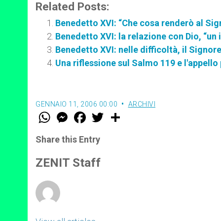
p
e
k
Related Posts:
r
Benedetto XVI: “Che cosa renderò al Sig
Benedetto XVI: la relazione con Dio, “un 
Benedetto XVI: nelle difficoltà, il Signore
Una riflessione sul Salmo 119 e l'appello p
GENNAIO 11, 2006 00:00
ARCHIVI
W
M
F
T
S
h
e
a
w
h
a
s
c
i
a
t
s
e
t
r
Share this Entry
s
e
b
t
e
A
n
o
e
p
g
o
r
ZENIT Staff
p
e
k
r