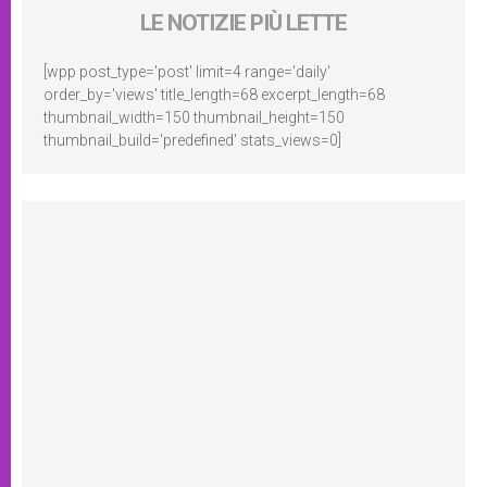
LE NOTIZIE PIÙ LETTE
[wpp post_type='post' limit=4 range='daily'
order_by='views' title_length=68 excerpt_length=68
thumbnail_width=150 thumbnail_height=150
thumbnail_build='predefined' stats_views=0]