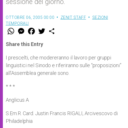
sessione del giorno.
OTTOBRE 06, 2005 00:00
ZENIT STAFF
SEZIONI
TEMPORALI
W
M
F
T
S
h
e
a
w
h
a
s
c
i
a
t
s
e
t
r
Share this Entry
s
e
b
t
e
A
n
o
e
p
g
o
r
I prescelti, che modereranno il lavoro per gruppi
p
e
k
linguistici nel Sinodo e riferiranno sulle “proposizioni”
r
all’Assemblea generale sono.
* * *
Anglicus A
S.Em.R. Card. Justin Francis RIGALI, Arcivescovo di
Philadelphia