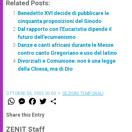
Related Posts:
Benedetto XVI decide di pubblicare le
cinquanta proposizioni del Sinodo
Dal rapporto con l’Eucaristia dipende il
futuro dell’ecumenismo
Danze e canti africani durante le Messe
contro canto Gregoriano e uso del latino
Divorziati e Comunione: non è una legge
della Chiesa, ma di Dio
OTTOBRE 06, 2005 00:00
SEZIONI TEMPORALI
W
M
F
T
S
h
e
a
w
h
a
s
c
i
a
t
s
e
t
r
Share this Entry
s
e
b
t
e
A
n
o
e
p
g
o
r
ZENIT Staff
p
e
k