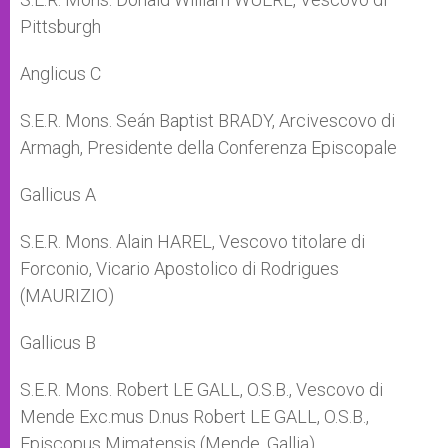
Pittsburgh
Anglicus C
S.E.R. Mons. Seán Baptist BRADY, Arcivescovo di
Armagh, Presidente della Conferenza Episcopale
Gallicus A
S.E.R. Mons. Alain HAREL, Vescovo titolare di
Forconio, Vicario Apostolico di Rodrigues
(MAURIZIO)
Gallicus B
S.E.R. Mons. Robert LE GALL, O.S.B., Vescovo di
Mende Exc.mus D.nus Robert LE GALL, O.S.B.,
Episcopus Mimatensis (Mende, Gallia)