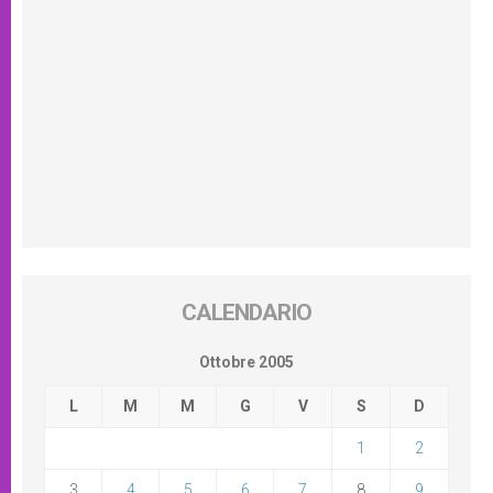
CALENDARIO
Ottobre 2005
L
M
M
G
V
S
D
1
2
3
4
5
6
7
8
9