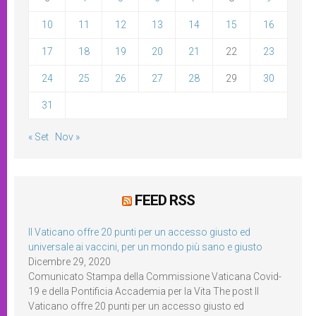
10
11
12
13
14
15
16
17
18
19
20
21
22
23
24
25
26
27
28
29
30
31
« Set
Nov »
FEED RSS
Il Vaticano offre 20 punti per un accesso giusto ed
universale ai vaccini, per un mondo più sano e giusto
Dicembre 29, 2020
Comunicato Stampa della Commissione Vaticana Covid-
19 e della Pontificia Accademia per la Vita The post Il
Vaticano offre 20 punti per un accesso giusto ed