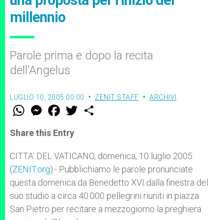
una proposta per l’inizio del
millennio
Parole prima e dopo la recita
dell’Angelus
LUGLIO 10, 2005 00:00
ZENIT STAFF
ARCHIVI
W
M
F
T
S
h
e
a
w
h
a
s
c
i
a
t
s
e
t
r
Share this Entry
s
e
b
t
e
A
n
o
e
p
g
o
r
CITTA’ DEL VATICANO, domenica, 10 luglio 2005
p
e
k
(
ZENIT.org
r
).- Pubblichiamo le parole pronunciate
questa domenica da Benedetto XVI dalla finestra del
suo studio a circa 40.000 pellegrini riuniti in piazza
San Pietro per recitare a mezzogiorno la preghiera