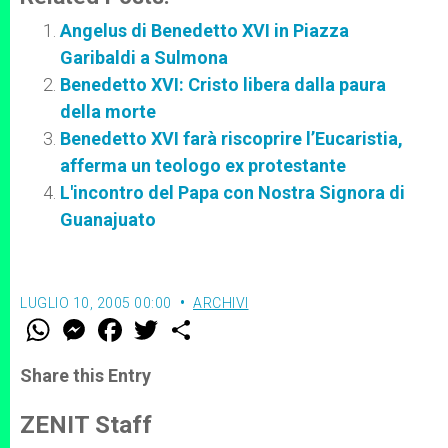
Angelus di Benedetto XVI in Piazza
Garibaldi a Sulmona
Benedetto XVI: Cristo libera dalla paura
della morte
Benedetto XVI farà riscoprire l’Eucaristia,
afferma un teologo ex protestante
L'incontro del Papa con Nostra Signora di
Guanajuato
LUGLIO 10, 2005 00:00
ARCHIVI
W
M
F
T
S
h
e
a
w
h
a
s
c
i
a
t
s
e
t
r
Share this Entry
s
e
b
t
e
A
n
o
e
p
g
o
r
ZENIT Staff
p
e
k