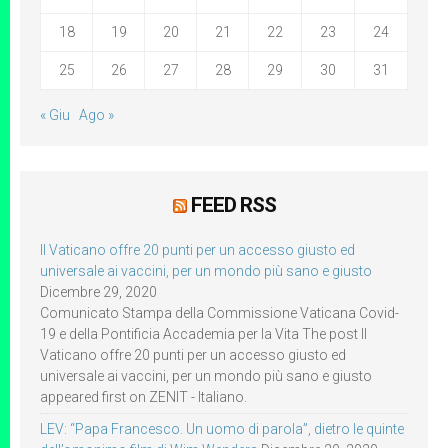
18
19
20
21
22
23
24
25
26
27
28
29
30
31
« Giu
Ago »
FEED RSS
Il Vaticano offre 20 punti per un accesso giusto ed
universale ai vaccini, per un mondo più sano e giusto
Dicembre 29, 2020
Comunicato Stampa della Commissione Vaticana Covid-
19 e della Pontificia Accademia per la Vita The post Il
Vaticano offre 20 punti per un accesso giusto ed
universale ai vaccini, per un mondo più sano e giusto
appeared first on ZENIT - Italiano.
LEV: “Papa Francesco. Un uomo di parola”, dietro le quinte