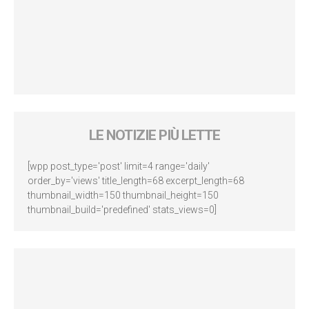
LE NOTIZIE PIÙ LETTE
[wpp post_type='post' limit=4 range='daily'
order_by='views' title_length=68 excerpt_length=68
thumbnail_width=150 thumbnail_height=150
thumbnail_build='predefined' stats_views=0]