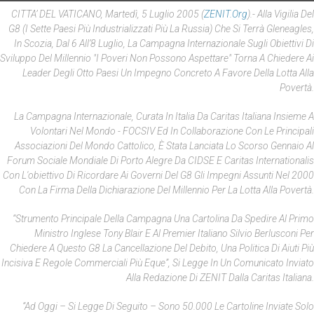
CITTA’ DEL VATICANO, Martedì, 5 Luglio 2005 (
ZENIT.org
).- Alla Vigilia Del
G8 (i Sette Paesi Più Industrializzati Più La Russia) Che Si Terrà Gleneagles,
In Scozia, Dal 6 All’8 Luglio, La Campagna Internazionale Sugli Obiettivi Di
Sviluppo Del Millennio "I Poveri Non Possono Aspettare" Torna A Chiedere Ai
Leader Degli Otto Paesi Un Impegno Concreto A Favore Della Lotta Alla
Povertà.
La Campagna Internazionale, Curata In Italia Da Caritas Italiana Insieme A
Volontari Nel Mondo - FOCSIV Ed In Collaborazione Con Le Principali
Associazioni Del Mondo Cattolico, È Stata Lanciata Lo Scorso Gennaio Al
Forum Sociale Mondiale Di Porto Alegre Da CIDSE E Caritas Internationalis
Con L'obiettivo Di Ricordare Ai Governi Del G8 Gli Impegni Assunti Nel 2000
Con La Firma Della Dichiarazione Del Millennio Per La Lotta Alla Povertà.
“Strumento Principale Della Campagna Una Cartolina Da Spedire Al Primo
Ministro Inglese Tony Blair E Al Premier Italiano Silvio Berlusconi Per
Chiedere A Questo G8 La Cancellazione Del Debito, Una Politica Di Aiuti Più
Incisiva E Regole Commerciali Più Eque”, Si Legge In Un Comunicato Inviato
Alla Redazione Di ZENIT Dalla Caritas Italiana.
“Ad Oggi – Si Legge Di Seguito – Sono 50.000 Le Cartoline Inviate Solo