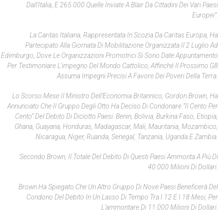
Dall'Italia, E 265.000 Quelle Inviate A Blair Da Cittadini Dei Vari Paesi
Europei”.
La Caritas Italiana, Rappresentata In Scozia Da Caritas Europa, Ha
Partecipato Alla Giornata Di Mobilitazione Organizzata Il 2 Luglio Ad
Edimburgo, Dove Le Organizzazioni Promotrici Si Sono Date Appuntamento
Per Testimoniare L'impegno Del Mondo Cattolico, Affinché Il Prossimo G8
Assuma Impegni Precisi A Favore Dei Poveri Della Terra.
Lo Scorso Mese Il Ministro Dell’Economia Britannico, Gordon Brown, Ha
Annunciato Che Il Gruppo Degli Otto Ha Deciso Di Condonare “il Cento Per
Cento” Del Debito Di Diciotto Paesi: Benin, Bolivia, Burkina Faso, Etiopia,
Ghana, Guayana, Honduras, Madagascar, Mali, Mauritania, Mozambico,
Nicaragua, Niger, Ruanda, Senegal, Tanzania, Uganda E Zambia.
Secondo Brown, Il Totale Del Debito Di Questi Paesi Ammonta A Più Di
40.000 Milioni Di Dollari.
Brown Ha Spiegato Che Un Altro Gruppo Di Nove Paesi Beneficerà Del
Condono Del Debito In Un Lasso Di Tempo Tra I 12 E I 18 Mesi, Per
L’ammontare Di 11.000 Milioni Di Dollari.