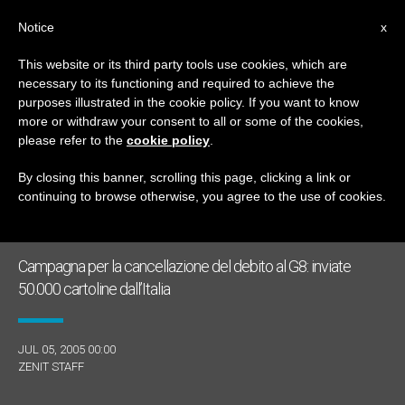
IT
Notice
x
This website or its third party tools use cookies, which are
necessary to its functioning and required to achieve the
GIORNO
purposes illustrated in the cookie policy. If you want to know
Luglio 5th, 2005
more or withdraw your consent to all or some of the cookies,
please refer to the
cookie policy
.
By closing this banner, scrolling this page, clicking a link or
continuing to browse otherwise, you agree to the use of cookies.
ULTIME NOTIZIE
Campagna per la cancellazione del debito al G8: inviate
50.000 cartoline dall’Italia
JUL 05, 2005 00:00
ZENIT STAFF