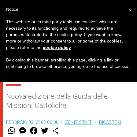
IT
Notice
x
This website or its third party tools use cookies, which are
necessary to its functioning and required to achieve the
purposes illustrated in the cookie policy. If you want to know
Cresce la missione “ad gentes”
more or withdraw your consent to all or some of the cookies,
please refer to the
cookie policy
.
nel mondo, secondo
l’attualizzazione presentata al
By closing this banner, scrolling this page, clicking a link or
continuing to browse otherwise, you agree to the use of cookies.
Papa
Nuova edizione della Guida delle
Missioni Cattoliche
FEBBRAIO 03, 2005 00:00
ZENIT STAFF
DICASTERI
W
M
F
T
S
h
e
a
w
h