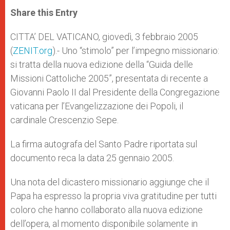
a
s
c
i
a
t
s
e
t
r
Share this Entry
s
e
b
t
e
A
n
o
e
p
g
o
r
CITTA’ DEL VATICANO, giovedì, 3 febbraio 2005
p
e
k
(
ZENIT.org
r
).- Uno “stimolo” per l’impegno missionario:
si tratta della nuova edizione della “Guida delle
Missioni Cattoliche 2005”, presentata di recente a
Giovanni Paolo II dal Presidente della Congregazione
vaticana per l’Evangelizzazione dei Popoli, il
cardinale Crescenzio Sepe.
La firma autografa del Santo Padre riportata sul
documento reca la data 25 gennaio 2005.
Una nota del dicastero missionario aggiunge che il
Papa ha espresso la propria viva gratitudine per tutti
coloro che hanno collaborato alla nuova edizione
dell’opera, al momento disponibile solamente in