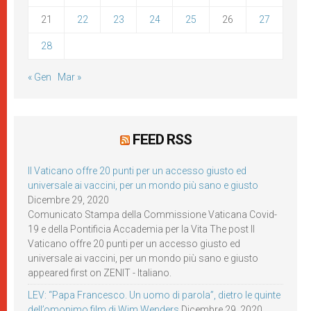
21
22
23
24
25
26
27
28
« Gen
Mar »
FEED RSS
Il Vaticano offre 20 punti per un accesso giusto ed
universale ai vaccini, per un mondo più sano e giusto
Dicembre 29, 2020
Comunicato Stampa della Commissione Vaticana Covid-
19 e della Pontificia Accademia per la Vita The post Il
Vaticano offre 20 punti per un accesso giusto ed
universale ai vaccini, per un mondo più sano e giusto
appeared first on ZENIT - Italiano.
LEV: “Papa Francesco. Un uomo di parola”, dietro le quinte
dell’omonimo film di Wim Wenders
Dicembre 29, 2020