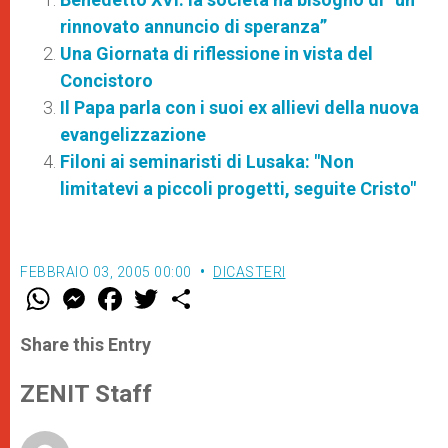
rinnovato annuncio di speranza”
Una Giornata di riflessione in vista del
Concistoro
Il Papa parla con i suoi ex allievi della nuova
evangelizzazione
Filoni ai seminaristi di Lusaka: "Non
limitatevi a piccoli progetti, seguite Cristo"
FEBBRAIO 03, 2005 00:00
DICASTERI
W
M
F
T
S
h
e
a
w
h
a
s
c
i
a
t
s
e
t
r
Share this Entry
s
e
b
t
e
A
n
o
e
p
g
o
r
ZENIT Staff
p
e
k
r