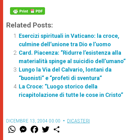
Related Posts:
Esercizi spirituali in Vaticano: la croce,
culmine dell’unione tra Dio e l’uomo
Card. Piacenza: “Ridurre l’esistenza alla
materialità spinge al suicidio dell’umano”
Lungo la Via del Calvario, lontani da
“buonisti” e “profeti di sventura”
La Croce: “Luogo storico della
ricapitolazione di tutte le cose in Cristo”
DICEMBRE 13, 2004 00:00
DICASTERI
W
M
F
T
S
h
e
a
w
h
a
s
c
i
a