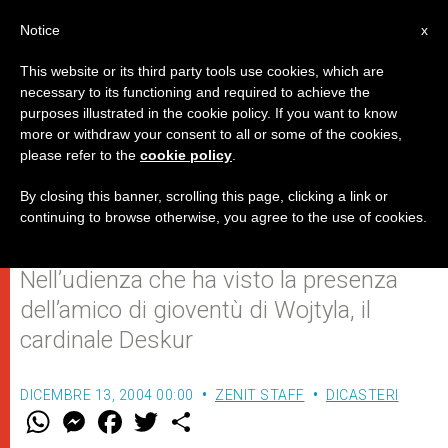
IT
Notice
x
This website or its third party tools use cookies, which are
necessary to its functioning and required to achieve the
purposes illustrated in the cookie policy. If you want to know
Amate Maria, “dolcissima
more or withdraw your consent to all or some of the cookies,
please refer to the
cookie policy
.
Madre”: il consiglio del Papa ai
Figli e Figlie della Croce
By closing this banner, scrolling this page, clicking a link or
continuing to browse otherwise, you agree to the use of cookies.
Nell’udienza che ha visto la presenza
dell’amico di gioventù di Wojtyla, il
cardinale Deskur
DICEMBRE 13, 2004 00:00
ZENIT STAFF
DICASTERI
W
M
F
T
S
h
e
a
w
h
a
s
c
i
a