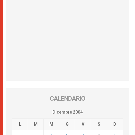
CALENDARIO
Dicembre 2004
L
M
M
G
V
S
D