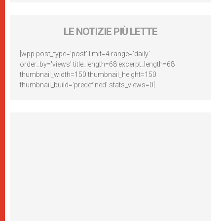
LE NOTIZIE PIÙ LETTE
[wpp post_type='post' limit=4 range='daily'
order_by='views' title_length=68 excerpt_length=68
thumbnail_width=150 thumbnail_height=150
thumbnail_build='predefined' stats_views=0]