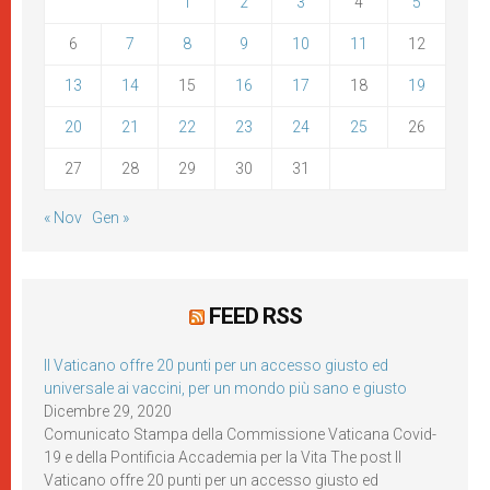
1
2
3
4
5
6
7
8
9
10
11
12
13
14
15
16
17
18
19
20
21
22
23
24
25
26
27
28
29
30
31
« Nov
Gen »
FEED RSS
Il Vaticano offre 20 punti per un accesso giusto ed
universale ai vaccini, per un mondo più sano e giusto
Dicembre 29, 2020
Comunicato Stampa della Commissione Vaticana Covid-
19 e della Pontificia Accademia per la Vita The post Il
Vaticano offre 20 punti per un accesso giusto ed