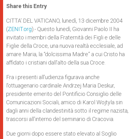
t
s
e
t
r
Share this Entry
s
e
b
t
e
A
n
o
e
p
g
o
r
CITTA’ DEL VATICANO, lunedì, 13 dicembre 2004
p
e
k
(
ZENIT.org
r
).- Questo lunedì, Giovanni Paolo II ha
invitato i membri della Fraternità dei Figli e delle
Figlie della Croce, una nuova realtà ecclesiale, ad
amare Maria, la “dolcissima Madre” a cui Cristo ha
affidato i cristiani dall’alto della sua Croce.
Fra i presenti all’udienza figurava anche
l’ottuagenario cardinale Andrzej Maria Deskur,
presidente emerito del Pontificio Consiglio delle
Comunicazioni Sociali, amico di Karol Wojtyla sin
dagli anni della clandestinità sotto il regime nazista,
trascorsi all’interno del seminario di Cracovia.
Due giorni dopo essere stato elevato al Soglio