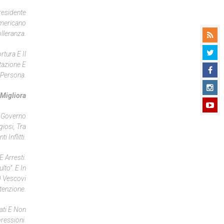
residente
Americano
lleranza.
tura E Il
utazione E
a Persona.
 Migliora
l Governo
iosi, Tra
 Inflitti.
E Arresti.
lto”. E In
0 Vescovi
etenzione.
ati E Non
pressioni.