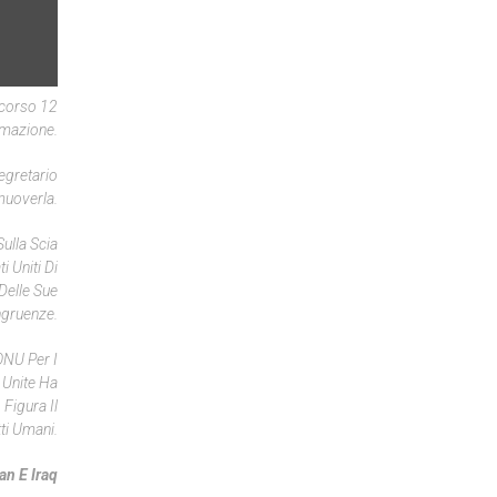
Scorso 12
rmazione.
egretario
muoverla.
ulla Scia
i Uniti Di
Delle Sue
ngruenze.
ONU Per I
 Unite Ha
Figura Il
ti Umani.
an E Iraq