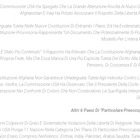
 La Commissione USA Ha Spiegato Che La Grande Attenzione Rivolta Ai Nuovi G
Afghanistan E Iraq Ha Potuto Assicurare Il Rispetto Della Libertà 
ata Tutela Nelle Nuove Costituzioni Di Entrambi I Paesi, Ed Ha Evidenziat
ostituzione Provvisoria Rappresenta “un Documento Che Potenzialmente Si 
Modello Per L’intera 
ne È Stato Più Contenuto”. Il Rapporto Ha Rilevato Che La Costituzione Afghan
ropria Fede, Ma Che Essa Manca Di Una Più Esplicita Tutela Del Diritto Alla L
Pensiero, Di Coscienza E Di R
tituzione Afghana Non Garantisce Un’adeguata Tutela Agli Individui Contro 
rilegio. Inoltre, La Commissione USA Ha Osservato Che Il Presidente Della Cort
erazione Nei Confronti Di Coloro Che Non Condividono La Sua Rigida Interp
De
Altri 6 Paesi Di "particolare Preocc
i Colpevoli Di Gravi E Sistematiche Violazioni Della Libertà Di Religione. Ne
 USA Ponga 11 Nazioni Nella Categoria Dei “Paesi Di Particolare Preoccupaz
Erano Compresi Nell’elenco: Eritrea, India, Pakistan, Arabia Saudita, Tur