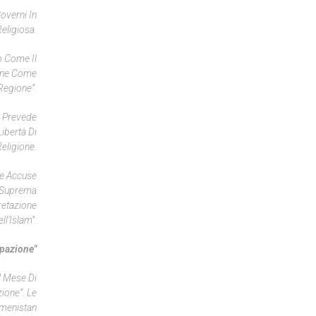
overni In
Religiosa.
o Come Il
Pone Come
Regione”.
a Prevede
ibertà Di
eligione.
Le Accuse
e Suprema
retazione
ll’Islam”.
upazione"
l Mese Di
ione”. Le
kmenistan