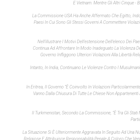
E Vietnam. Mentre Gli Altri Cinque - 
La Commissione USA Ha Anche Affermato Che Egitto, Indone
Paesi In Cui Sono Gli Stessi Governi A Commettere Violazi
Nell’illustrare I Motivi Dell’estensione Dell’elenco Dei 
Continua Ad Affrontare In Modo Inadeguato La Violenza Dei Mil
Governo Infliggono Ulteriori Violazioni Alla Libertà Rel
Intanto, In India, Continuano Le Violenze Contro I Musulman
In Eritrea, Il Governo “è Coinvolto In Violazioni Particolarment
Vanno Dalla Chiusura Di Tutte Le Chiese Non Appartenenti A
Il Turkmenistan, Secondo La Commissione, “è Tra Gli Stat
Parti
La Situazione Si È Ulteriormente Aggravata In Seguito Ad Una Nu
Religiose E Attribuisce Responsabilità Penale A Coloro Che Vengo