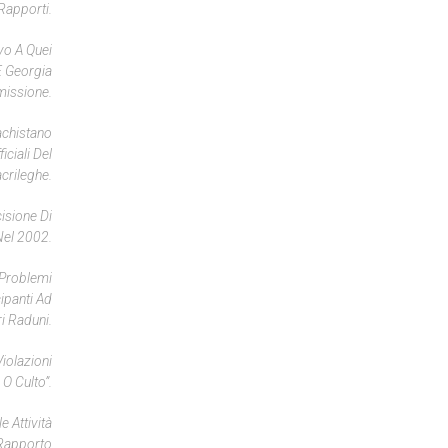
 Rapporti.
vo A Quei
E Georgia
missione.
Pachistano
iciali Del
acrileghe.
isione Di
Nel 2002.
I Problemi
ipanti Ad
ri Raduni.
iolazioni
 O Culto”.
 Attività
l Rapporto