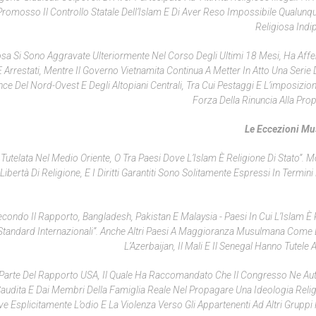
romosso Il Controllo Statale Dell’Islam E Di Aver Reso Impossibile Qualunque
Religiosa Indi
giosa Si Sono Aggravate Ulteriormente Nel Corso Degli Ultimi 18 Mesi, Ha Aff
 Arrestati, Mentre Il Governo Vietnamita Continua A Metter In Atto Una Serie 
ce Del Nord-Ovest E Degli Altopiani Centrali, Tra Cui Pestaggi E L’imposizio
Forza Della Rinuncia Alla Prop
Le Eccezioni M
Tutelata Nel Medio Oriente, O Tra Paesi Dove L’Islam È Religione Di Stato”. M
Libertà Di Religione, E I Diritti Garantiti Sono Solitamente Espressi In Termini
ondo Il Rapporto, Bangladesh, Pakistan E Malaysia - Paesi In Cui L’Islam È 
li Standard Internazionali”. Anche Altri Paesi A Maggioranza Musulmana Come L
L’Azerbaijan, Il Mali E Il Senegal Hanno Tutele
Da Parte Del Rapporto USA, Il Quale Ha Raccomandato Che Il Congresso Ne Aut
 Saudita E Dai Membri Della Famiglia Reale Nel Propagare Una Ideologia Reli
 Esplicitamente L’odio E La Violenza Verso Gli Appartenenti Ad Altri Gruppi R