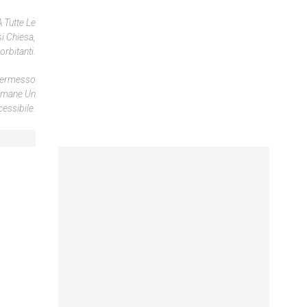
 Tutte Le
i Chiesa,
rbitanti.
 Permesso
Rimane Un
essibile.