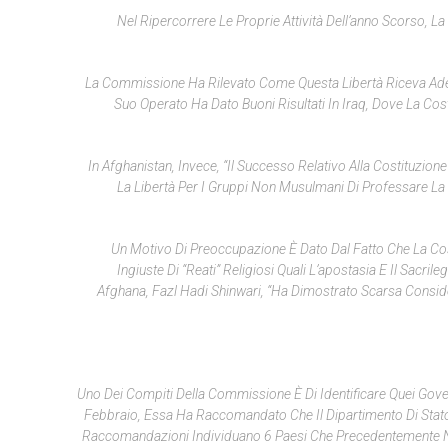
Nel Ripercorrere Le Proprie Attività Dell’anno Scorso,
La Commissione Ha Rilevato Come Questa Libertà Riceva Adegu
Suo Operato Ha Dato Buoni Risultati In Iraq, Dove La C
In Afghanistan, Invece, “il Successo Relativo Alla Costituzio
La Libertà Per I Gruppi Non Musulmani Di Professare La P
Un Motivo Di Preoccupazione È Dato Dal Fatto Che La Cos
Ingiuste Di “reati” Religiosi Quali L’apostasia E Il Sac
Afghana, Fazl Hadi Shinwari, “ha Dimostrato Scarsa Consid
Uno Dei Compiti Della Commissione È Di Identificare Quei Govern
Febbraio, Essa Ha Raccomandato Che Il Dipartimento Di Stato
Raccomandazioni Individuano 6 Paesi Che Precedentemente Non 