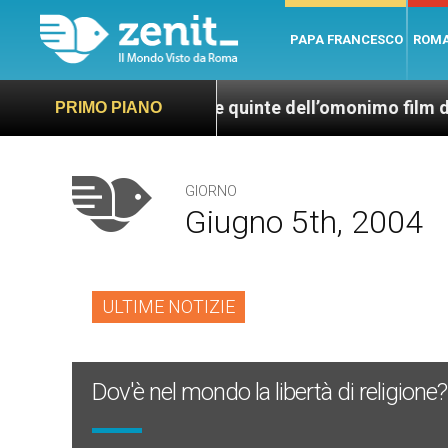
PAPA FRANCESCO
ROM
ola”, dietro le quinte dell’omonimo film di Wim Wende
PRIMO PIANO
GIORNO
Giugno 5th, 2004
ULTIME NOTIZIE
Dov'è nel mondo la libertà di religione?