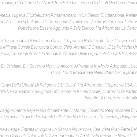
Birmania, Cina, Corea Del Nord, Iran E Sudan - Erano Già Citati Nei Precedenti
sia, Nigeria E Uzbekistan Rimarrebbero In Un Elenco Di Attenzione, Relati
oni Alla Libertà Religiosa O Comunque A Tollerarle. Anche Bielorussia, Cuba 
Potrebbero Essere Aggiunte A Tale Elenco, Ha Affermato La Com
Paesi Responsabili Di Violazioni Gravi, Il Rapporto Ha Rilevato Che Il Governo 
itanti Sunniti Esercitata Contro Shiiti, Ahmadi E Cristiani. E Le Politiche Uff
igiosa, Come Gli Arresti Effettuati Sulla Base Delle Leggi Anti-Ahmadi E Anti-S
i E I Cristiani, E Il Governo Non Ha Ancora Affrontato In Modo Adeguato L’ucc
Circa 2.000 Musulmani Nello Stato Del Gujarat 
e Gravi Della Libertà Di Religione E Di Culto”, Ha Affermato Il Rapporto USA. 
lle Denominazioni Religiose Ufficialmente Riconosciute, All’arresto Di Partec
Incontri Di Preghiera E Ad Alt
i Maggiormente Repressivi Attualmente Al Mondo, Essendo Responsabile Di V
colarmente Gravi E Perduranti Della Libertà Di Pensiero, Coscienza, Religione
ova Legge, Entrata In Vigore Lo Scorso Novembre, Che Vieta Gran Parte Delle
no Giudicati Colpevoli Di Aver Partecipato Ad “attività Religiose Illegali”. I