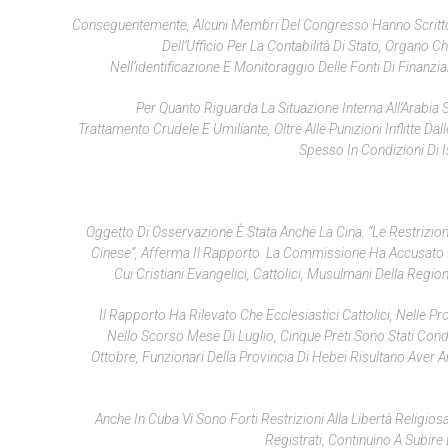
Conseguentemente, Alcuni Membri Del Congresso Hanno Scritto, L
Dell’Ufficio Per La Contabilità Di Stato, Organo
Nell’identificazione E Monitoraggio Delle Fonti Di Finanzi
Per Quanto Riguarda La Situazione Interna All’Arabia
Trattamento Crudele E Umiliante, Oltre Alle Punizioni Inflitte Da
Spesso In Condizioni Di I
Oggetto Di Osservazione È Stata Anche La Cina. “Le Restrizion
Cinese”, Afferma Il Rapporto. La Commissione Ha Accusato Le
Cui Cristiani Evangelici, Cattolici, Musulmani Della Regione
Il Rapporto Ha Rilevato Che Ecclesiastici Cattolici, Nelle Prov
Nello Scorso Mese Di Luglio, Cinque Preti Sono Stati Condann
Ottobre, Funzionari Della Provincia Di Hebei Risultano Aver A
Anche In Cuba Vi Sono Forti Restrizioni Alla Libertà Religio
Registrati, Continuino A Subire 