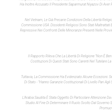
Ha Inoltre Accusato Il Presidente Saparmurat Niyazov Di Aver P
Nel Vietnam, Le Già Precarie Condizioni Della Libertà Reli
Commissione USA. Dissidenti Religiosi Sono Stati Maltrattati E
Repressive Nei Confronti Delle Minoranze Presenti Nelle Provin
Il Rapporto Rileva Che La Libertà Di Religione “non È Ben 
Costituzioni Di Questi Stati Sono Carenti Nel Tutelare La 
Tuttavia, La Commissione Ha Evidenziato Alcune Eccezioni. Sec
Di Stato - “hanno Garanzie Costituzionali Di Livello Pari Ag
L’Arabia Saudita È Stata Oggetto Di Particolare Attenzione 
Studio Al Fine Di Determinare Il Ruolo Svolto Dal Governo
Promuove