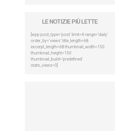
LE NOTIZIE PIÙ LETTE
[wpp post_type='post' limit=4 range='daily'
order_by='views' title_length=68
excerpt_length=68 thumbnail_width=150
thumbnail_height=150
thumbnail_build='predefined'
stats_views=0]