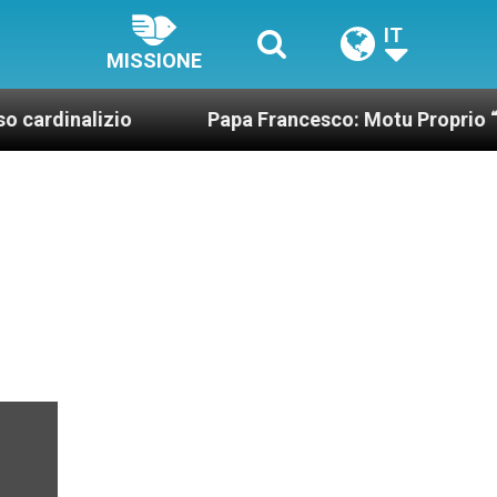
IT
MISSIONE
io
Papa Francesco: Motu Proprio “Una miglior