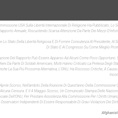
ommissione USA Sulla Libertà Internazionale Di Religione Ha Pubblicato, Lo 
Rapporto Annuale, Riscuotendo Scarsa Attenzione Da Parte Dei Mezzi D’info
e Lo Stato Della Libertà Religiosa E Di Fornire Consulenza Al Presidente, Al S
Di Stato E Al Congresso Su Come Meglio Pro
cazione Del Rapporto Può Essere Apparso Ad Alcuni Come Poco Opportuno. S
cheni Da Parte Di Soldati Americani, Molti Hanno Criticato La Pretesa Degli Stat
Anche La Sua Più Prossima Alternativa, L’ONU, Ha Riscosso Critiche, A Causa 
Inco
Aprile Scorso, Nell’ambito Della Riunione Di Quest’anno Della Commissione 
 Alcuna Censura. E Il 4 Maggio Scorso, Un Comunicato Stampa Delle Nazioni
iale Dell’ONU, Per Prestare Assistenza Alla Commissione Per I Diritti Umani, 
sservatori Indipendenti Di Essere Responsabile Di Gravi Violazioni Dei Dirit
Afghanist