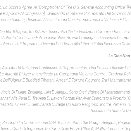
o Scorso Aprile, Al “Comptroller Of The U.S. General Accounting Office” [P
 Che Risponde Al Congresso], Chiedendo Di Riferire Sull’operato Del Governo 
amento Saudite, Destinate Alle Istituzioni Che Promuovono La Violenza E L’into
 Saudita, Il Rapporto USA Ha Osservato Che Le Violazioni Comprendono La Tor
lle Autorità Giudiziarie E Amministrative; Arresti Prolungati In Assenza Di Imp
solamento; E Impudenti Dinieghi Del Diritto Alla Libertà E Alla Sicurezza Dell
La Cina Non
i Alla Libertà Religiosa Continuano A Rappresentare Una Politica Ufficiale De
 Autorità Di Aver Intensificato La Campagna Violenta Contro I Credenti Relig
 Dell’Uighur E Buddisti Tibetani. Arresti E Torture Figurano Tra I Maltrattamenti
incie Di Fujian, Zhejiang, Jilin E Jiangxi, Sono Stati Vittime Di Maltrattamenti 
ati Alla Pena Di Tre Anni Di Lavori Forzati Per Aver Esercitato Il Proprio “cu
rrestato 12 Preti E Seminaristi Durante Un Ritiro Religioso. Inoltre, Almeno 1
Risultano In Stato Di D
sa, Secondo La Commissione USA. Risulta Infatti Che Gruppi Religiosi, Registr
Diversi Gradi Di Ingerenze Da Parte Delle Forze Ufficiali, Maltrattamenti E Re