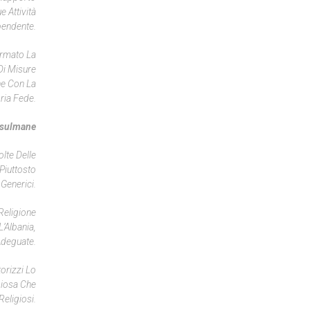
 Attività
pendente.
ermato La
Di Misure
ne Con La
ria Fede.
usulmane
olte Delle
 Piuttosto
Generici.
Religione
’Albania,
 Adeguate.
orizzi Lo
giosa Che
eligiosi.