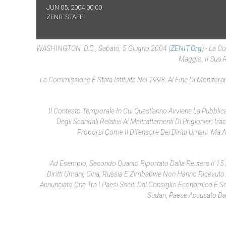
JUN 05, 2004 00:00
ZENIT STAFF
WASHINGTON, D.C., Sabato, 5 Giugno 2004 (
ZENIT.org
).- La C
Maggio, Il Suo 
La Commissione È Stata Istituita Nel 1998, Al Fine Di Monitorar
Il Contesto Temporale In Cui Quest’anno Avviene La Pubbli
Degli Scandali Relativi Ai Maltrattamenti Di Prigionieri Ira
Proporsi Come Il Difensore Dei Diritti Umani. Ma 
Ad Esempio, Secondo Quanto Riportato Dalla Reuters Il 15 
Diritti Umani, Cina, Russia E Zimbabwe Non Hanno Ricevuto
Annunciato Che Tra I Paesi Scelti Dal Consiglio Economico E Soc
Sudan, Paese Accusato Da O