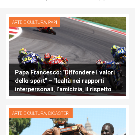
,
ARTE E CULTURA
PAPI
Papa Francesco: "Diffondere i valori
dello sport" – "lealtà nei rapporti
interpersonali, l’amicizia, il rispetto
delle regole"
,
ARTE E CULTURA
DICASTERI