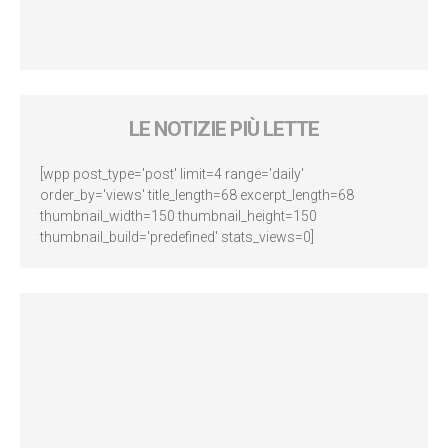
LE NOTIZIE PIÙ LETTE
[wpp post_type='post' limit=4 range='daily'
order_by='views' title_length=68 excerpt_length=68
thumbnail_width=150 thumbnail_height=150
thumbnail_build='predefined' stats_views=0]