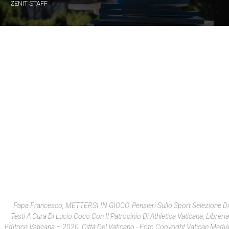
ZENIT STAFF
Papa Francesco, METTERSI IN GIOCO. Pensieri Sullo Sport Selezione Di
Testi A Cura Di Lucio Coco Con Il Patrocinio Di Athletica Vaticana, Libreria
Editrice Vaticana – 2020, Città Del Vaticano - Foto Copyright Vatican Media