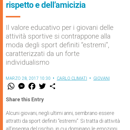
rispetto e dell’amicizia
Il valore educativo per i giovani delle
attività sportive si contrappone alla
moda degli sport definiti “estremi”,
caratterizzati da un forte
individualismo
MARZO 28, 2017 10:30
CARLO CLIMATI
GIOVANI
W
M
F
T
S
h
e
a
w
h
a
s
c
i
a
t
s
e
t
r
Share this Entry
s
e
b
t
e
A
n
o
e
p
g
o
r
Alcuni giovani, negli ultimi anni, sembrano essere
p
e
k
attratti da sport definiti “estremi”. Si tratta di attività
r
all’insegna del rischio, in cui dominano le emozioni