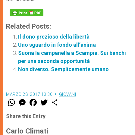
Related Posts:
Il dono prezioso della libertà
Uno sguardo in fondo all’anima
Suona la campanella a Scampia. Sui banchi
per una seconda opportunità
Non diverso. Semplicemente umano
MARZO 28, 2017 10:30
GIOVANI
W
M
F
T
S
h
e
a
w
h
a
s
c
i
a
t
s
e
t
r
Share this Entry
s
e
b
t
e
A
n
o
e
p
g
o
r
Carlo Climati
p
e
k