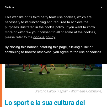
IT
Notice
x
This website or its third party tools use cookies, which are
necessary to its functioning and required to achieve the
GIOVANI
purposes illustrated in the cookie policy. If you want to know
more or withdraw your consent to all or some of the cookies,
please refer to the
cookie policy
.
By closing this banner, scrolling this page, clicking a link or
continuing to browse otherwise, you agree to the use of cookies.
Oratorio Calcio (Kaptain - Wikimedia Commons)
Lo sport e la sua cultura del