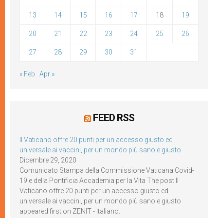
13
14
15
16
17
18
19
20
21
22
23
24
25
26
27
28
29
30
31
« Feb
Apr »
FEED RSS
Il Vaticano offre 20 punti per un accesso giusto ed
universale ai vaccini, per un mondo più sano e giusto
Dicembre 29, 2020
Comunicato Stampa della Commissione Vaticana Covid-
19 e della Pontificia Accademia per la Vita The post Il
Vaticano offre 20 punti per un accesso giusto ed
universale ai vaccini, per un mondo più sano e giusto
appeared first on ZENIT - Italiano.