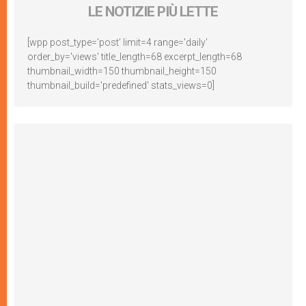
LE NOTIZIE PIÙ LETTE
[wpp post_type='post' limit=4 range='daily'
order_by='views' title_length=68 excerpt_length=68
thumbnail_width=150 thumbnail_height=150
thumbnail_build='predefined' stats_views=0]