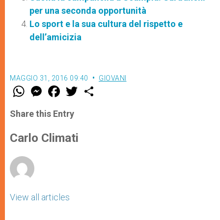
per una seconda opportunità
Lo sport e la sua cultura del rispetto e
dell’amicizia
MAGGIO 31, 2016 09:40
GIOVANI
W
M
F
T
S
h
e
a
w
h
a
s
c
i
a
t
s
e
t
r
Share this Entry
s
e
b
t
e
A
n
o
e
p
g
o
r
Carlo Climati
p
e
k
r
View all articles