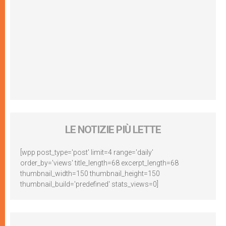
LE NOTIZIE PIÙ LETTE
[wpp post_type='post' limit=4 range='daily'
order_by='views' title_length=68 excerpt_length=68
thumbnail_width=150 thumbnail_height=150
thumbnail_build='predefined' stats_views=0]