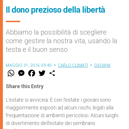
Il dono prezioso della libertà
Abbiamo la possibilità di scegliere
come gestire la nostra vita, usando la
testa e il buon senso
MAGGIO 31, 2016 09:40
CARLO CLIMATI
GIOVANI
W
M
F
T
S
h
e
a
w
h
a
s
c
i
a
t
s
e
t
r
Share this Entry
s
e
b
t
e
A
n
o
e
p
g
o
r
L’estate si avvicina. E con l’estate i giovani sono
p
e
k
maggiormente esposti ad alcuni rischi, legati alla
r
frequentazione di ambienti pericolosi. Alcuni luoghi
di divertimento dell’estate dei sembrano