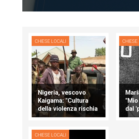
CHIESE LOCALI
CHIESE
Nigeria, vescovo
Mari
Kaigama: "Cultura
"Mio
della violenza rischia
dal '
di distruggerci"
CHIESE LOCALI