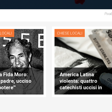
Pixa
 LOCALI
CHIESE LOCALI
a Fida Moro:
America Latina
 padre, ucciso
violenta: quattro
potere'"
catechisti uccisi in
Messico e un prete
morto in Argentina