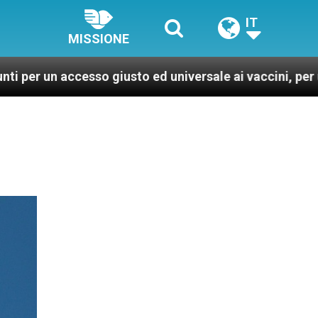
IT
MISSIONE
o giusto ed universale ai vaccini, per un mondo più san