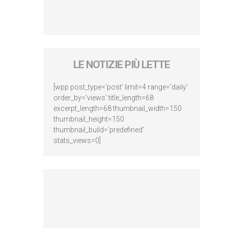
LE NOTIZIE PIÙ LETTE
[wpp post_type='post' limit=4 range='daily'
order_by='views' title_length=68
excerpt_length=68 thumbnail_width=150
thumbnail_height=150
thumbnail_build='predefined'
stats_views=0]