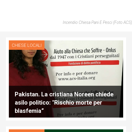
Incendio Chiesa Pani E Pesci (foto ACS)
CHIESE LOCALI
Pakistan. La cristiana Noreen chiede
asilo politico: "Rischio morte per
blasfemia”