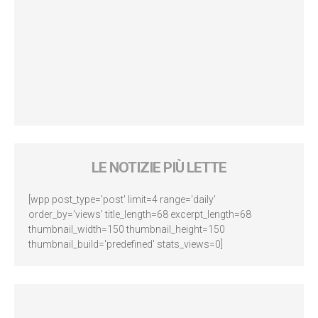
LE NOTIZIE PIÙ LETTE
[wpp post_type='post' limit=4 range='daily'
order_by='views' title_length=68 excerpt_length=68
thumbnail_width=150 thumbnail_height=150
thumbnail_build='predefined' stats_views=0]