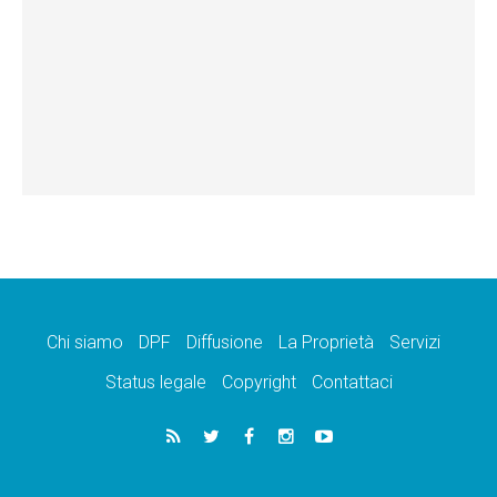
Chi siamo
DPF
Diffusione
La Proprietà
Servizi
Status legale
Copyright
Contattaci