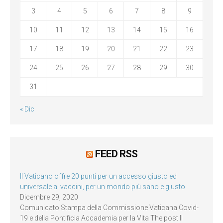
3
4
5
6
7
8
9
10
11
12
13
14
15
16
17
18
19
20
21
22
23
24
25
26
27
28
29
30
31
« Dic
FEED RSS
Il Vaticano offre 20 punti per un accesso giusto ed
universale ai vaccini, per un mondo più sano e giusto
Dicembre 29, 2020
Comunicato Stampa della Commissione Vaticana Covid-
19 e della Pontificia Accademia per la Vita The post Il