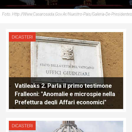
Foto: Http://www.casarosada.gov.ar/nuestro-Pais/galeria-De-Presidentes
DICASTERI
Vatileaks 2. Parla il primo testimone
Fralleoni: "Anomalie e microspie nella
Prefettura degli Affari economici"
DICASTERI