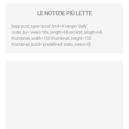
LE NOTIZIE PIÙ LETTE
[wpp post_type='post' limit=4 range='daily'
order_by='views' title_length=68 excerpt_length=68
thumbnail_width=150 thumbnail_height=150
thumbnail_build='predefined' stats_views=0]