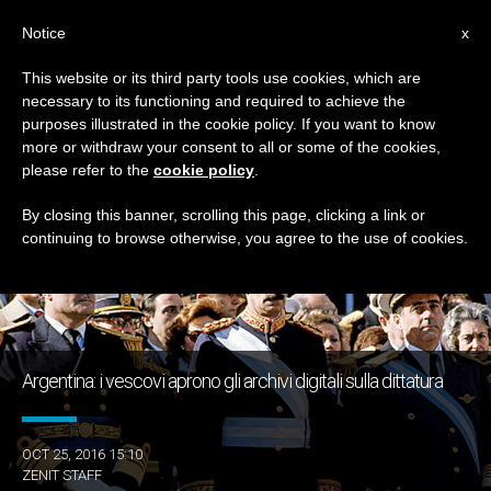
IT
Notice
x
This website or its third party tools use cookies, which are
necessary to its functioning and required to achieve the
TAG
purposes illustrated in the cookie policy. If you want to know
Posts Tagged ‘archivio’
more or withdraw your consent to all or some of the cookies,
please refer to the
cookie policy
.
By closing this banner, scrolling this page, clicking a link or
continuing to browse otherwise, you agree to the use of cookies.
ULTIME NOTIZIE
Argentina: i vescovi aprono gli archivi digitali sulla dittatura
OCT 25, 2016 15:10
ZENIT STAFF