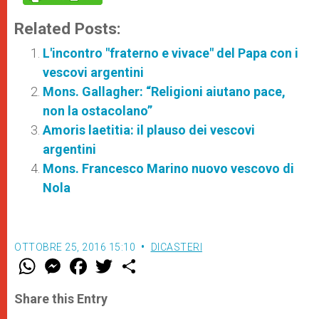
Related Posts:
L'incontro "fraterno e vivace" del Papa con i
vescovi argentini
Mons. Gallagher: “Religioni aiutano pace,
non la ostacolano”
Amoris laetitia: il plauso dei vescovi
argentini
Mons. Francesco Marino nuovo vescovo di
Nola
OTTOBRE 25, 2016 15:10
DICASTERI
W
M
F
T
S
h
e
a
w
h
a
s
c
i
a
t
s
e
t
r
Share this Entry
s
e
b
t
e
A
n
o
e