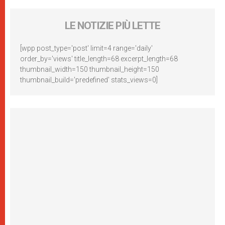
LE NOTIZIE PIÙ LETTE
[wpp post_type='post' limit=4 range='daily'
order_by='views' title_length=68 excerpt_length=68
thumbnail_width=150 thumbnail_height=150
thumbnail_build='predefined' stats_views=0]