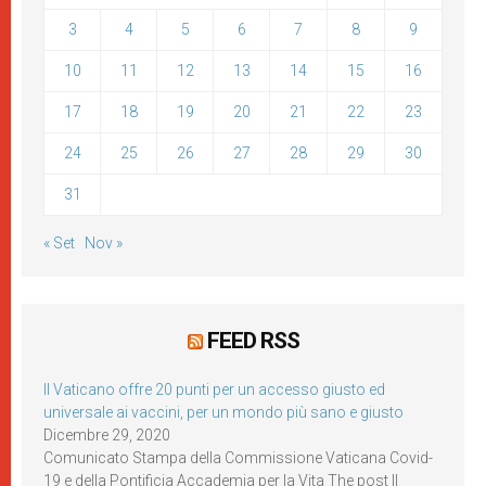
3
4
5
6
7
8
9
10
11
12
13
14
15
16
17
18
19
20
21
22
23
24
25
26
27
28
29
30
31
« Set
Nov »
FEED RSS
Il Vaticano offre 20 punti per un accesso giusto ed
universale ai vaccini, per un mondo più sano e giusto
Dicembre 29, 2020
Comunicato Stampa della Commissione Vaticana Covid-
19 e della Pontificia Accademia per la Vita The post Il