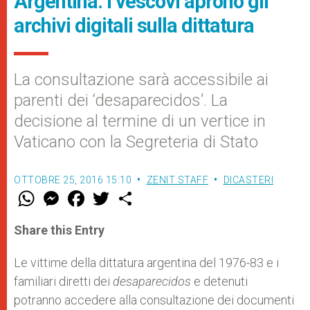
Argentina: i vescovi aprono gli
archivi digitali sulla dittatura
La consultazione sarà accessibile ai
parenti dei ‘desaparecidos’. La
decisione al termine di un vertice in
Vaticano con la Segreteria di Stato
OTTOBRE 25, 2016 15:10
ZENIT STAFF
DICASTERI
W
M
F
T
S
h
e
a
w
h
a
s
c
i
a
t
s
e
t
r
Share this Entry
s
e
b
t
e
A
n
o
e
p
g
o
r
Le vittime della dittatura argentina del 1976-83 e i
p
e
k
familiari diretti dei
r
desaparecidos
e detenuti
potranno accedere alla consultazione dei documenti