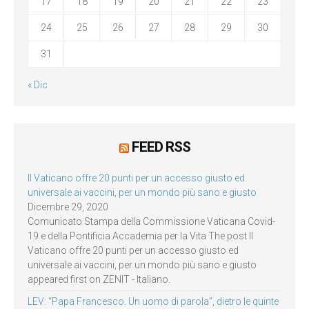
17
18
19
20
21
22
23
24
25
26
27
28
29
30
31
« Dic
FEED RSS
Il Vaticano offre 20 punti per un accesso giusto ed
universale ai vaccini, per un mondo più sano e giusto
Dicembre 29, 2020
Comunicato Stampa della Commissione Vaticana Covid-
19 e della Pontificia Accademia per la Vita The post Il
Vaticano offre 20 punti per un accesso giusto ed
universale ai vaccini, per un mondo più sano e giusto
appeared first on ZENIT - Italiano.
LEV: “Papa Francesco. Un uomo di parola”, dietro le quinte