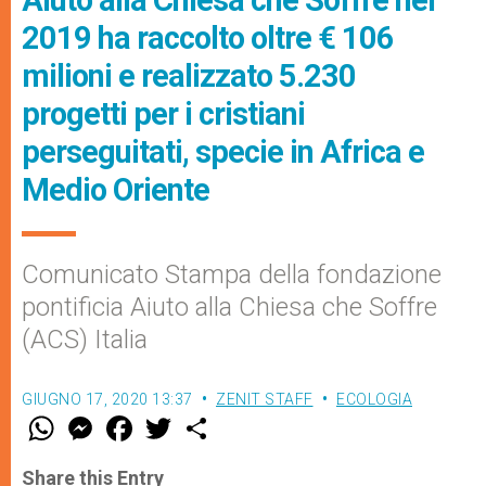
Aiuto alla Chiesa che Soffre nel
2019 ha raccolto oltre € 106
milioni e realizzato 5.230
progetti per i cristiani
perseguitati, specie in Africa e
Medio Oriente
Comunicato Stampa della fondazione
pontificia Aiuto alla Chiesa che Soffre
(ACS) Italia
GIUGNO 17, 2020 13:37
ZENIT STAFF
ECOLOGIA
W
M
F
T
S
h
e
a
w
h
a
s
c
i
a
t
s
e
t
r
Share this Entry