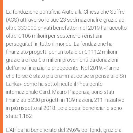
s
e
b
t
e
A
n
o
e
p
g
o
r
La fondazione pontificia Aiuto alla Chiesa che Soffre
p
e
k
(ACS) attraverso le sue 23 sedi nazionali e grazie ad
r
oltre 330.000 privati benefattori nel 2019 ha raccolto
oltre € 106 milioni per sostenere i cristiani
perseguitati in tutto il mondo. La fondazione ha
finanziato progetti per un totale di € 111,2 milioni
grazie a circa € 5 milioni provenienti da donazioni
dell’anno finanziario precedente. Nel 2019, «l’anno
che forse è stato più drammatico se si pensa allo Sri
Lanka», come ha sottolineato il Presidente
internazionale Card. Mauro Piacenza, sono stati
finanziati 5.230 progetti in 139 nazioni, 211 iniziative
in più rispetto al 2018. Le diocesi beneficiarie sono
state 1.162.
L’Africa ha beneficiato del 29,6% dei fondi, grazie ai