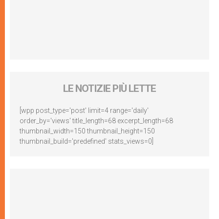
LE NOTIZIE PIÙ LETTE
[wpp post_type='post' limit=4 range='daily'
order_by='views' title_length=68 excerpt_length=68
thumbnail_width=150 thumbnail_height=150
thumbnail_build='predefined' stats_views=0]