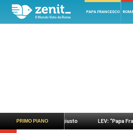
PAPA FRANCESCO
ROM
ndo più sano e giusto
LEV: “Papa Francesco. Un 
PRIMO PIANO