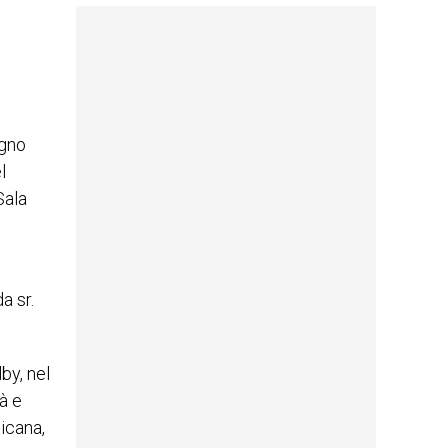
ugno
l
Sala
a sr.
by, nel
à e
icana,