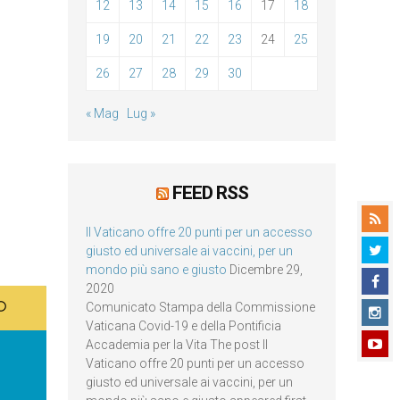
12
13
14
15
16
17
18
19
20
21
22
23
24
25
26
27
28
29
30
« Mag
Lug »
FEED RSS
Il Vaticano offre 20 punti per un accesso
giusto ed universale ai vaccini, per un
mondo più sano e giusto
Dicembre 29,
2020
Comunicato Stampa della Commissione
Vaticana Covid-19 e della Pontificia
Accademia per la Vita The post Il
Vaticano offre 20 punti per un accesso
giusto ed universale ai vaccini, per un