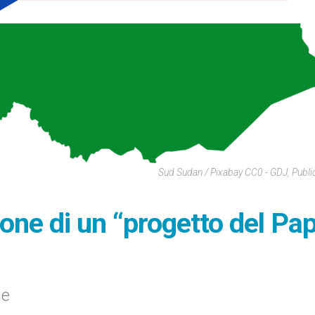
Sud Sudan / Pixabay CC0 - GDJ, Publ
one di un “progetto del Pa
ne