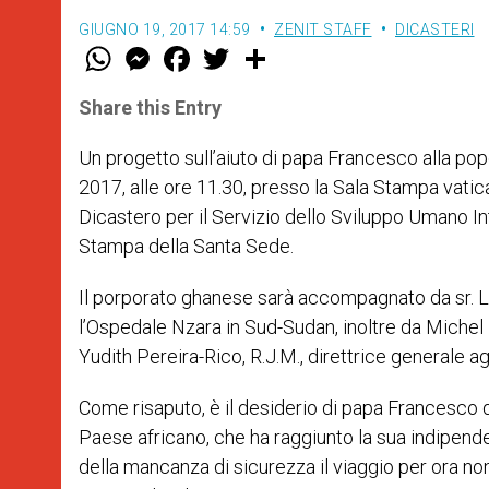
GIUGNO 19, 2017 14:59
ZENIT STAFF
DICASTERI
W
M
F
T
S
h
e
a
w
h
a
s
c
i
a
t
s
e
t
r
Share this Entry
s
e
b
t
e
A
n
o
e
p
g
o
r
Un progetto sull’aiuto di papa Francesco alla p
p
e
k
2017, alle ore 11.30, presso la Sala Stampa vati
r
Dicastero per il Servizio dello Sviluppo Umano In
Stampa della Santa Sede.
Il porporato ghanese sarà accompagnato da sr. L
l’Ospedale Nzara in Sud-Sudan, inoltre da Michel Ro
Yudith Pereira-Rico, R.J.M., direttrice generale ag
Come risaputo, è il desiderio di papa Francesco d
Paese africano, che ha raggiunto la sua indipenden
della mancanza di sicurezza il viaggio per ora no