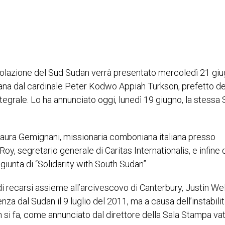
opolazione del Sud Sudan verrà presentato mercoledì 21 gi
cana dal cardinale Peter Kodwo Appiah Turkson, prefetto de
tegrale. Lo ha annunciato oggi, lunedì 19 giugno, la stessa 
aura Gemignani, missionaria comboniana italiana presso
y, segretario generale di Caritas Internationalis, e infine d
giunta di “Solidarity with South Sudan”.
i recarsi assieme all’arcivescovo di Canterbury, Justin Wel
za dal Sudan il 9 luglio del 2011, ma a causa dell’instabilit
n si fa, come annunciato dal direttore della Sala Stampa vat