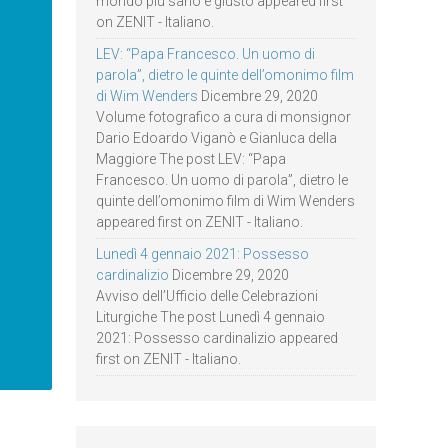
mondo più sano e giusto appeared first
on ZENIT - Italiano.
LEV: “Papa Francesco. Un uomo di
parola”, dietro le quinte dell’omonimo film
di Wim Wenders
Dicembre 29, 2020
Volume fotografico a cura di monsignor
Dario Edoardo Viganò e Gianluca della
Maggiore The post LEV: “Papa
Francesco. Un uomo di parola”, dietro le
quinte dell’omonimo film di Wim Wenders
appeared first on ZENIT - Italiano.
Lunedì 4 gennaio 2021: Possesso
cardinalizio
Dicembre 29, 2020
Avviso dell’Ufficio delle Celebrazioni
Liturgiche The post Lunedì 4 gennaio
2021: Possesso cardinalizio appeared
first on ZENIT - Italiano.