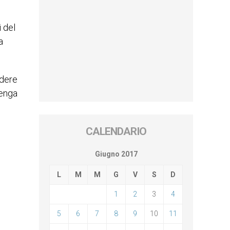
 del
a
ndere
tenga
CALENDARIO
Giugno 2017
L
M
M
G
V
S
D
1
2
3
4
5
6
7
8
9
10
11