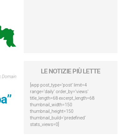
LE NOTIZIE PIÙ LETTE
ic Domain
[wpp post_type='post' limit=4
range='daily' order_by='views'
pa”
title_length=68 excerpt_length=68
thumbnail_width=150
thumbnail_height=150
thumbnail_build='predefined'
stats_views=0]